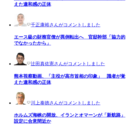
えた違和感の正体
千正康裕さんがコメントしました
エース級の財務官僚が異例転出へ 官邸幹部「協力的
でなかったから」
辻田真佐憲さんがコメントしました
熊本視察動画、「主役が高市首相の印象」 識者が覚
えた違和感の正体
川上泰徳さんがコメントしました
ホルムズ海峡の開放、イランとオマーンが「新航路」
設定に合意間近か