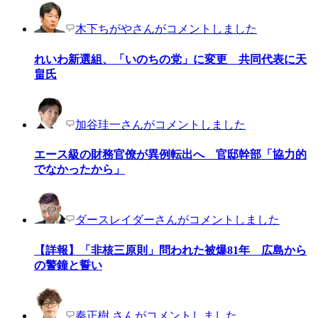
木下ちがやさんがコメントしました
れいわ新選組、「いのちの党」に変更 共同代表に天
畠氏
加谷珪一さんがコメントしました
エース級の財務官僚が異例転出へ 官邸幹部「協力的
でなかったから」
ダースレイダーさんがコメントしました
【詳報】「非核三原則」問われた被爆81年 広島から
の警鐘と誓い
秦正樹 さんがコメントしました