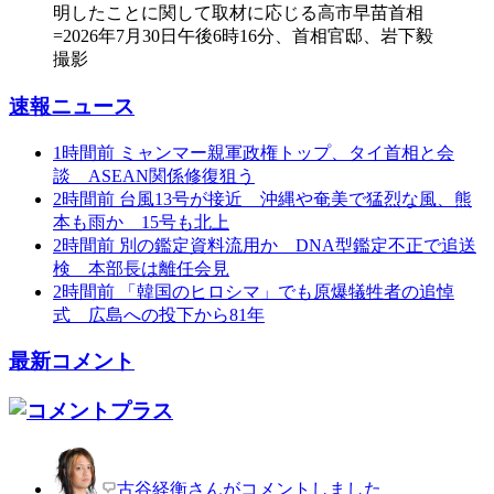
速報ニュース
1時間前
ミャンマー親軍政権トップ、タイ首相と会
談 ASEAN関係修復狙う
2時間前
台風13号が接近 沖縄や奄美で猛烈な風、熊
本も雨か 15号も北上
2時間前
別の鑑定資料流用か DNA型鑑定不正で追送
検 本部長は離任会見
2時間前
「韓国のヒロシマ」でも原爆犠牲者の追悼
式 広島への投下から81年
最新コメント
古谷経衡さんがコメントしました