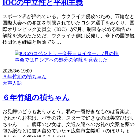
IOCの中立性と平和主義
スポーツ界が揺れている。ウクライナ侵攻のため、五輪など
国際大会への参加を制限されていたロシア選手をめぐり、国
際オリンピック委員会（IOC）が7月、制限を求める勧告の
解除を決めたためだ。ウクライナ側は反発し、傘下の国際競
技団体も継続と解除で対…
2026/8/6 19:00
６年竹組の禎ちゃん
天声人語
６年竹組の禎ちゃん
お見舞いどうもありがとう。私の一番好きなものは音楽よ、
それからお花は、バラの花、スターで好きなのは美空ひばり
ちゃん――。病床の少女は、文通友達へのお礼の文案を薬の
包み紙などに書き留めていた▼広島市立幟町（のぼりちょ