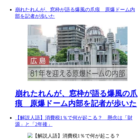
崩れたれんが、窓枠が語る爆風の爪痕 原爆ドーム内
部を記者が歩いた
崩れたれんが、窓枠が語る爆風の爪
痕 原爆ドーム内部を記者が歩いた
【解説人語】消費税1％で何が起こる？ 懸念は「財
源」と「2年後」