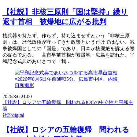
【社説】非核三原則「国は堅持」繰り
返す首相 被爆地に広がる批判
核兵器を持たず、作らず、持ち込ませずという「非核三原
則」は、歴代政権が守ってきた政策というだけではない。戦
争被爆国としての「国是」であり、日本が核廃絶を訴える際
の礎石である。 高市早苗首相が被爆地・広島を訪れた。平
和記念式典のあいさつで「我…
2026/8/6 21:00
【社説】ロシアの五輪復帰 問われるIOCの中立性と平和主
義
社説digital
【社説】ロシアの五輪復帰 問われる