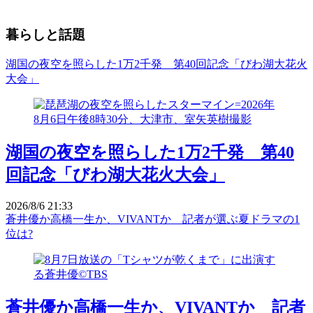
暮らしと話題
湖国の夜空を照らした1万2千発 第40回記念「びわ湖大花火
大会」
湖国の夜空を照らした1万2千発 第40
回記念「びわ湖大花火大会」
2026/8/6 21:33
蒼井優か高橋一生か、VIVANTか 記者が選ぶ夏ドラマの1
位は?
蒼井優か高橋一生か、VIVANTか 記者