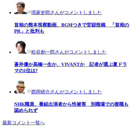
境家史郎さんがコメントしました
首相の熊本視察動画、BGMつきで官邸投稿 「首相の
PR」と批判も
松谷創一郎さんがコメントしました
蒼井優か高橋一生か、VIVANTか 記者が選ぶ夏ドラ
マの1位は?
西岡研介さんがコメントしました
NHK職員、番組出演者から性被害 別職場での復職も
認められず
最新コメント一覧へ