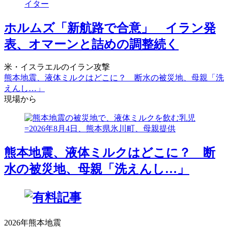
ホルムズ「新航路で合意」 イラン発
表、オマーンと詰めの調整続く
米・イスラエルのイラン攻撃
熊本地震、液体ミルクはどこに？ 断水の被災地、母親「洗
えんし…」
現場から
熊本地震、液体ミルクはどこに？ 断
水の被災地、母親「洗えんし…」
2026年熊本地震