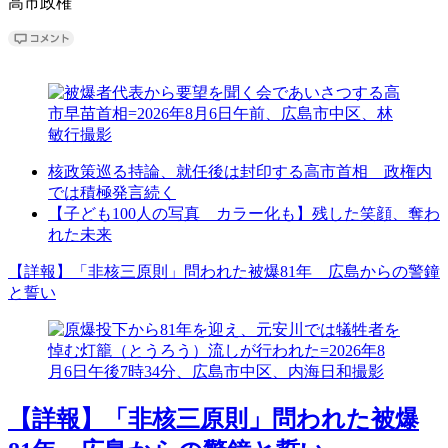
高市政権
核政策巡る持論、就任後は封印する高市首相 政権内
では積極発言続く
【子ども100人の写真 カラー化も】残した笑顔、奪わ
れた未来
【詳報】「非核三原則」問われた被爆81年 広島からの警鐘
と誓い
【詳報】「非核三原則」問われた被爆