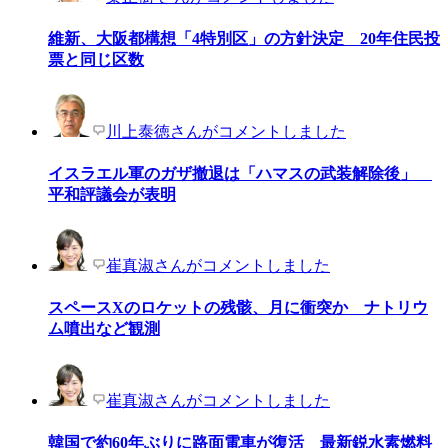
維新、大阪都構想「4特別区」の方針決定 20年住民投
票と同じ区数
川上泰徳さんがコメントしました
イスラエル軍のガザ撤退は「ハマスの武装解除後」
平和評議会が表明
崔真淑さんがコメントしました
スペースXのロケットの残骸、月に衝突か ナトリウ
ム噴出など観測
崔真淑さんがコメントしました
韓国で約60年ぶりに路面電車が復活 最新鋭水素燃料