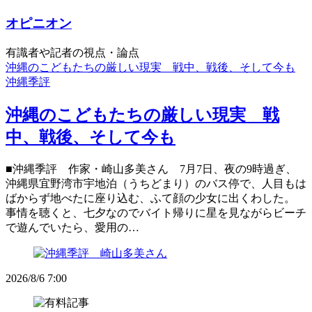
オピニオン
有識者や記者の視点・論点
沖縄のこどもたちの厳しい現実 戦中、戦後、そして今も
沖縄季評
沖縄のこどもたちの厳しい現実 戦
中、戦後、そして今も
■沖縄季評 作家・崎山多美さん 7月7日、夜の9時過ぎ、
沖縄県宜野湾市宇地泊（うちどまり）のバス停で、人目もは
ばからず地べたに座り込む、ふて顔の少女に出くわした。
事情を聴くと、七夕なのでバイト帰りに星を見ながらビーチ
で遊んでいたら、愛用の…
2026/8/6 7:00