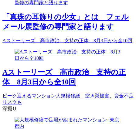
「真珠の耳飾りの少女」とは フェル
メール展監修の専門家と語ります
Aストーリーズ 高市政治 支持の正体 8月3日から全10回
Aストーリーズ 高市政治 支持の正
体 8月3日から全10回
ピーク迎えるマンション大規模修繕 空き巣被害、資金不足
リスクも
深掘り