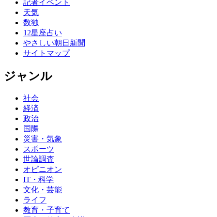
記者イベント
天気
数独
12星座占い
やさしい朝日新聞
サイトマップ
ジャンル
社会
経済
政治
国際
災害・気象
スポーツ
世論調査
オピニオン
IT・科学
文化・芸能
ライフ
教育・子育て