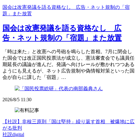
国会は改憲発議を語る資格なし 広告・ネット規制の「宿
題」また放置
国会は改憲発議を語る資格なし 広
告・ネット規制の「宿題」また放置
「時は来た」と改憲への号砲を鳴らした首相。7月に閉会し
た国会では改正国民投票法が成立し、憲法審査会でも議員任
期延長の議論が進んだ。発議へ向けレールが敷かれつつある
ようにも見えるが、ネット広告規制や偽情報対策といった国
会が自らに課した「宿題」…
2026/8/5 11:30
【社説】非核三原則「国は堅持」繰り返す首相 被爆地に広
がる批判
社説digital