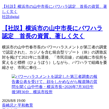
【社説】横浜市の山中市長にパワハラ認定 首長の資質、著
しく欠く
社説digital
【社説】横浜市の山中市長にパワハラ
認定 首長の資質、著しく欠く
横浜市の山中竹春市長のパワーハラスメントが第三者の調査
で認定された。カジノを含む統合型リゾート（IR）の誘致反
対を掲げて2021年に当選後、「市民目線」の組織に市役所を
変えると標榜（ひょうぼう）しながら、パワハラで組織を萎
縮させ、市民に奉仕…
2026/8/8 19:00
長崎忌と平和教育