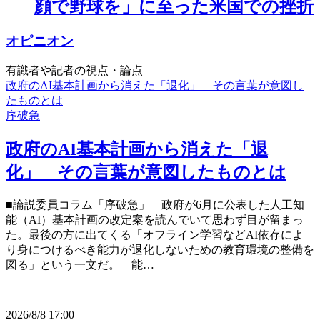
顔で野球を」に至った米国での挫折
オピニオン
有識者や記者の視点・論点
政府のAI基本計画から消えた「退化」 その言葉が意図し
たものとは
序破急
政府のAI基本計画から消えた「退
化」 その言葉が意図したものとは
■論説委員コラム「序破急」 政府が6月に公表した人工知
能（AI）基本計画の改定案を読んでいて思わず目が留まっ
た。最後の方に出てくる「オフライン学習などAI依存によ
り身につけるべき能力が退化しないための教育環境の整備を
図る」という一文だ。 能…
2026/8/8 17:00