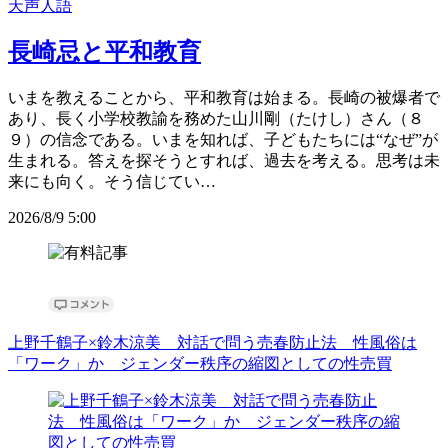
天声人語
長崎忌と平和教育
いまを教えることから、平和教育は始まる。長崎の被爆者で
あり、長く小学校教諭を務めた山川剛（たけし）さん（８
９）の信念である。いまを知れば、子どもたちには“なぜ”が
生まれる。答えを探そうとすれば、過去を考える。思考は未
来にも向く。そう信じてい…
2026/8/9 5:00
上野千鶴子×鈴木涼美 対話で問う売春防止法 性風俗は
「ワーク」か ジェンダー秩序の縮図としての性売買