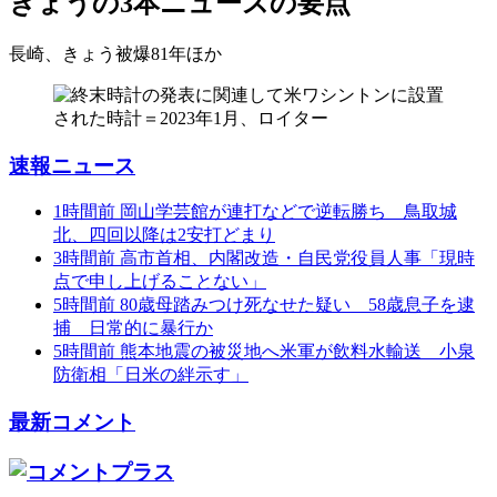
きょうの3本
ニュースの要点
長崎、きょう被爆81年
ほか
速報ニュース
1時間前
岡山学芸館が連打などで逆転勝ち 鳥取城
北、四回以降は2安打どまり
3時間前
高市首相、内閣改造・自民党役員人事「現時
点で申し上げることない」
5時間前
80歳母踏みつけ死なせた疑い 58歳息子を逮
捕 日常的に暴行か
5時間前
熊本地震の被災地へ米軍が飲料水輸送 小泉
防衛相「日米の絆示す」
最新コメント