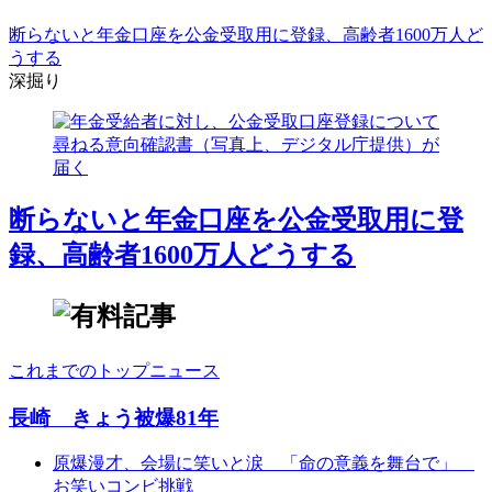
断らないと年金口座を公金受取用に登録、高齢者1600万人ど
うする
深掘り
断らないと年金口座を公金受取用に登
録、高齢者1600万人どうする
これまでのトップニュース
長崎 きょう被爆81年
原爆漫才、会場に笑いと涙 「命の意義を舞台で」
お笑いコンビ挑戦