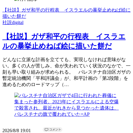
【社説】ガザ和平の行程表 イスラエルの暴挙止めねば絵に
描いた餅だ
社説digital
【社説】ガザ和平の行程表 イスラエ
ルの暴挙止めねば絵に描いた餅だ
どんなに立派な計画を立てても、実現しなければ意味がな
い。多くの人が苦しみ、命が失われていく状況のなかで、一
刻も早い取り組みが求められる。 パレスチナ自治区ガザの
暫定統治機関「平和評議会」が、和平計画の「第2段階」を
進めるためのロードマップ（…
2026/8/8 19:01