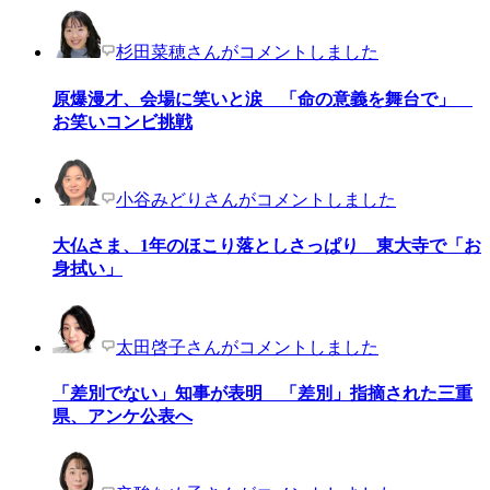
杉田菜穂さんがコメントしました
原爆漫才、会場に笑いと涙 「命の意義を舞台で」
お笑いコンビ挑戦
小谷みどりさんがコメントしました
大仏さま、1年のほこり落としさっぱり 東大寺で「お
身拭い」
太田啓子さんがコメントしました
「差別でない」知事が表明 「差別」指摘された三重
県、アンケ公表へ