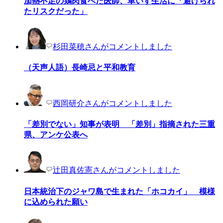
加熱不足の鶏肉食べた医師、車いす生活に「避けられ
たリスクだった」
杉田菜穂さんがコメントしました
（天声人語）長崎忌と平和教育
西岡研介さんがコメントしました
「差別でない」知事が表明 「差別」指摘された三重
県、アンケ公表へ
辻田真佐憲さんがコメントしました
日本統治下のジャワ島で生まれた「ホコカイ」 模様
に込められた願い