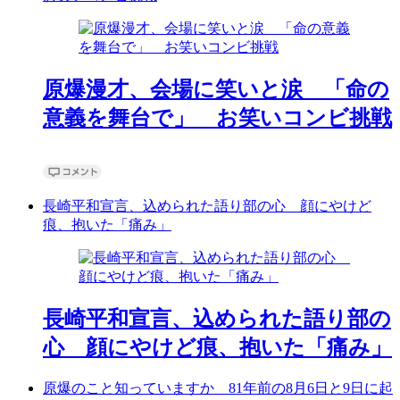
原爆漫才、会場に笑いと涙 「命の
意義を舞台で」 お笑いコンビ挑戦
長崎平和宣言、込められた語り部の心 顔にやけど
痕、抱いた「痛み」
長崎平和宣言、込められた語り部の
心 顔にやけど痕、抱いた「痛み」
原爆のこと知っていますか 81年前の8月6日と9日に起