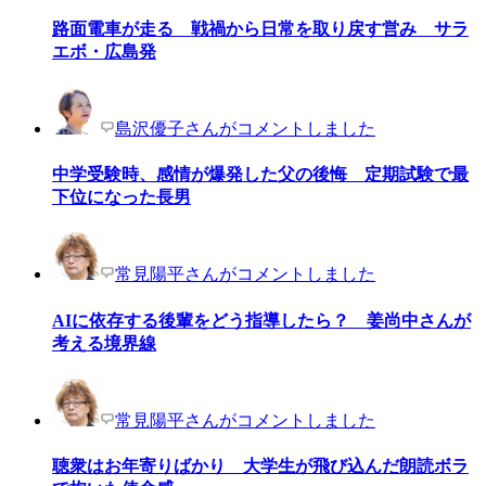
路面電車が走る 戦禍から日常を取り戻す営み サラ
エボ・広島発
島沢優子さんがコメントしました
中学受験時、感情が爆発した父の後悔 定期試験で最
下位になった長男
常見陽平さんがコメントしました
AIに依存する後輩をどう指導したら？ 姜尚中さんが
考える境界線
常見陽平さんがコメントしました
聴衆はお年寄りばかり 大学生が飛び込んだ朗読ボラ