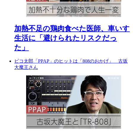
加熱不足の鶏肉食べた医師、車いす
生活に「避けられたリスクだっ
た」
ピコ太郎「PPAP」のヒットは「808のおかげ」 古坂
大魔王さん