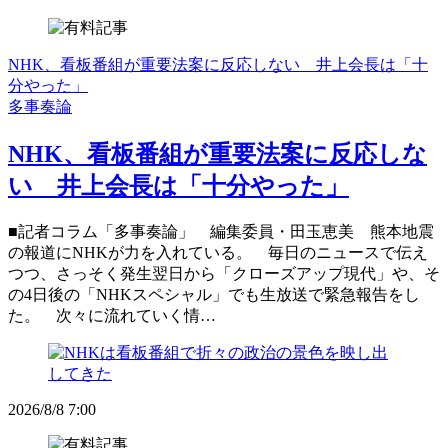
NHK、看板番組が重要法案に反応しない 井上会長は「十
分やった」
多事奏論
NHK、看板番組が重要法案に反応しな
い 井上会長は「十分やった」
■記者コラム「多事奏論」 編集委員・田玉恵美 熊本地震
の報道にNHKが力を入れている。 毎日のニュースで伝え
つつ、さっそく発生翌日から「クローズアップ現代」や、そ
の4日後の「NHKスペシャル」でも生放送で緊急報告をし
た。 次々に流れていく情…
2026/8/8 7:00