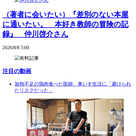
（著者に会いたい）『差別のない本屋
に通いたい。 本好き教師の冒険の記
録』 仲川啓介さん
2026/8/8 5:00
注目の動画
加熱不足の鶏肉食べた医師、車いす生活に「避けられ
たリスクだった」