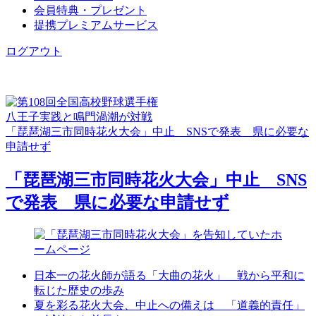
会員特典・プレゼント
提携プレミアムサービス
ログアウト
八王子実践と鳴門渦潮が対戦
「琵琶湖三市同時花火大会」中止 SNSで発表 県に必要な
申請せず
「琵琶湖三市同時花火大会」中止 SNS
で発表 県に必要な申請せず
日本一の花火師が語る「大曲の花火」 戦から平和に
転じた歴史の歩み
夏を彩る花火大会、中止への備えは 「道義的責任」