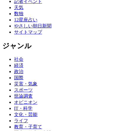
記者イベント
天気
数独
12星座占い
やさしい朝日新聞
サイトマップ
ジャンル
社会
経済
政治
国際
災害・気象
スポーツ
世論調査
オピニオン
IT・科学
文化・芸能
ライフ
教育・子育て