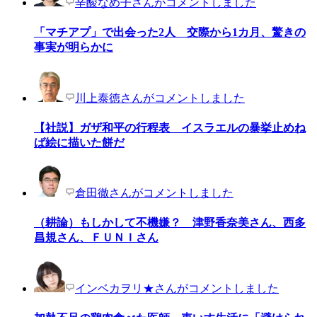
辛酸なめ子さんがコメントしました
「マチアプ」で出会った2人 交際から1カ月、驚きの
事実が明らかに
川上泰徳さんがコメントしました
【社説】ガザ和平の行程表 イスラエルの暴挙止めね
ば絵に描いた餅だ
倉田徹さんがコメントしました
（耕論）もしかして不機嫌？ 津野香奈美さん、西多
昌規さん、ＦＵＮＩさん
インベカヲリ★さんがコメントしました