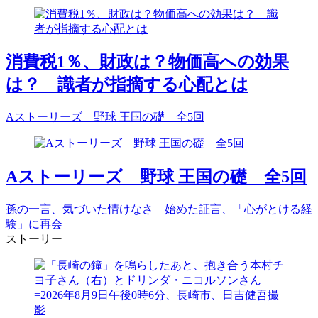
消費税1％、財政は？物価高への効果
は？ 識者が指摘する心配とは
Aストーリーズ 野球 王国の礎 全5回
Aストーリーズ 野球 王国の礎 全5回
孫の一言、気づいた情けなさ 始めた証言、「心がとける経
験」に再会
ストーリー