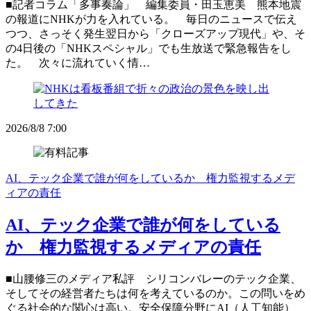
■記者コラム「多事奏論」 編集委員・田玉恵美 熊本地震
の報道にNHKが力を入れている。 毎日のニュースで伝え
つつ、さっそく発生翌日から「クローズアップ現代」や、そ
の4日後の「NHKスペシャル」でも生放送で緊急報告をし
た。 次々に流れていく情…
2026/8/8 7:00
AI、テック企業で誰が何をしているか 権力監視するメデ
ィアの責任
AI、テック企業で誰が何をしている
か 権力監視するメディアの責任
■山腰修三のメディア私評 シリコンバレーのテック企業、
そしてその経営者たちは何を考えているのか。この問いをめ
ぐる社会的な関心は高い。安全保障分野にAI（人工知能）