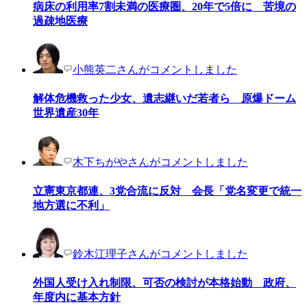
病床の利用率7割未満の医療圏、20年で5倍に 苦境の
過疎地医療
小熊英二さんがコメントしました
解体危機救った少女、遺志継いだ若者ら 原爆ドーム
世界遺産30年
木下ちがやさんがコメントしました
立憲東京都連、3党合流に反対 会長「党名変更で統一
地方選に不利」
鈴木江理子さんがコメントしました
外国人受け入れ制限、可否の検討が本格始動 政府、
年度内に基本方針