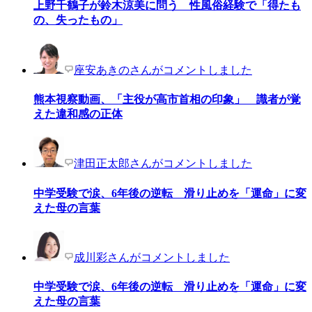
上野千鶴子が鈴木涼美に問う 性風俗経験で「得たも
の、失ったもの」
座安あきのさんがコメントしました
熊本視察動画、「主役が高市首相の印象」 識者が覚
えた違和感の正体
津田正太郎さんがコメントしました
中学受験で涙、6年後の逆転 滑り止めを「運命」に変
えた母の言葉
成川彩さんがコメントしました
中学受験で涙、6年後の逆転 滑り止めを「運命」に変
えた母の言葉