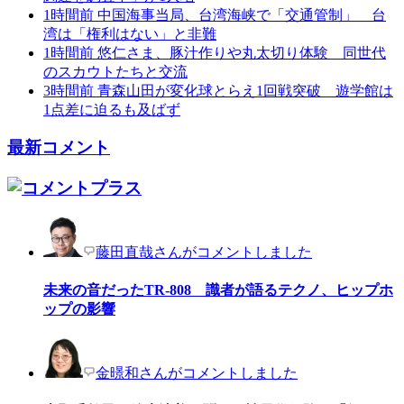
1時間前
中国海事当局、台湾海峡で「交通管制」 台
湾は「権利はない」と非難
1時間前
悠仁さま、豚汁作りや丸太切り体験 同世代
のスカウトたちと交流
3時間前
青森山田が変化球とらえ1回戦突破 遊学館は
1点差に迫るも及ばず
最新コメント
藤田直哉さんがコメントしました
未来の音だったTR-808 識者が語るテクノ、ヒップホ
ップの影響
金暻和さんがコメントしました