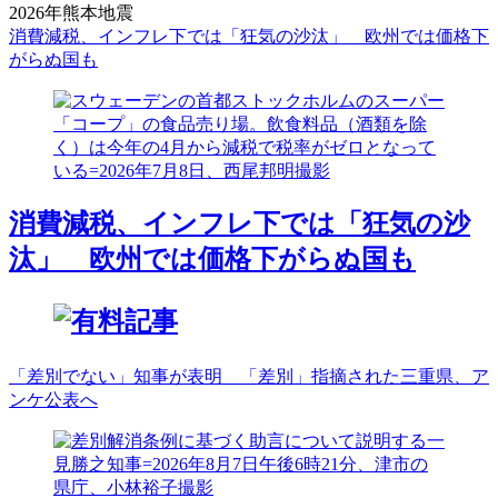
2026年熊本地震
消費減税、インフレ下では「狂気の沙汰」 欧州では価格下
がらぬ国も
消費減税、インフレ下では「狂気の沙
汰」 欧州では価格下がらぬ国も
「差別でない」知事が表明 「差別」指摘された三重県、ア
ンケ公表へ