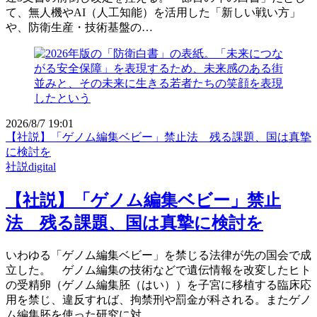
て、無人機やAI（人工知能）を活用した「新しい戦い方」
や、防衛生産・技術基盤の…
2026/8/7 19:01
【社説】「ゲノム編集ベビー」禁止法 残る課題、国は真摯
に検討を
社説digital
【社説】「ゲノム編集ベビー」禁止
法 残る課題、国は真摯に検討を
いわゆる「ゲノム編集ベビー」を禁じる法律が先の国会で成
立した。 ゲノム編集の技術などで遺伝情報を改変したヒト
の受精卵（ゲノム編集胚（はい））を子宮に移植する臨床応
用を禁じ、違反すれば、拘禁刑や罰金が科される。またゲノ
ム編集胚を使った研究に対…