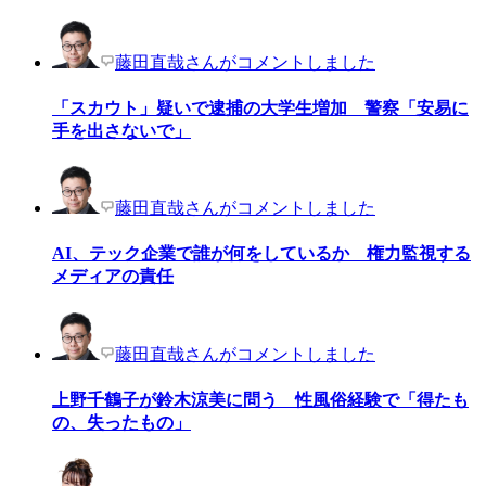
藤田直哉さんがコメントしました
「スカウト」疑いで逮捕の大学生増加 警察「安易に
手を出さないで」
藤田直哉さんがコメントしました
AI、テック企業で誰が何をしているか 権力監視する
メディアの責任
藤田直哉さんがコメントしました
上野千鶴子が鈴木涼美に問う 性風俗経験で「得たも
の、失ったもの」