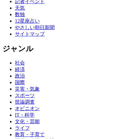
記者イベント
天気
数独
12星座占い
やさしい朝日新聞
サイトマップ
ジャンル
社会
経済
政治
国際
災害・気象
スポーツ
世論調査
オピニオン
IT・科学
文化・芸能
ライフ
教育・子育て