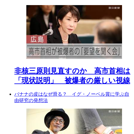
非核三原則見直すのか 高市首相は
「現状説明」 被爆者の厳しい視線
バナナの皮はなぜ滑る？ イグ・ノーベル賞に学ぶ自
由研究の発想法