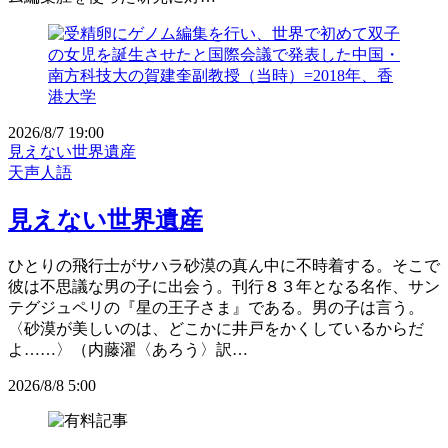
2026/8/7 19:00
見えない世界遺産
天声人語
見えない世界遺産
ひとりの飛行士がサハラ砂漠の真ん中に不時着する。そこで
彼は不思議な男の子に出会う。刊行８３年となる名作、サン
テグジュペリの『星の王子さま』である。男の子は言う。
〈砂漠が美しいのは、どこかに井戸をかくしているからだ
よ……〉（内藤濯〈あろう〉訳…
2026/8/8 5:00