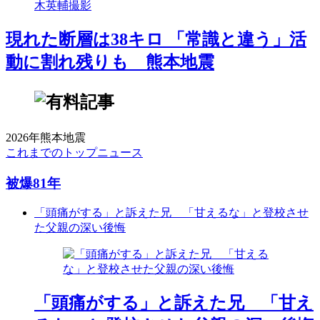
現れた断層は38キロ 「常識と違う」活
動に割れ残りも 熊本地震
2026年熊本地震
これまでのトップニュース
被爆81年
「頭痛がする」と訴えた兄 「甘えるな」と登校させ
た父親の深い後悔
「頭痛がする」と訴えた兄 「甘え