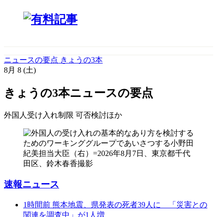
ニュースの要点 きょうの3本
8月
8
(土)
きょうの3本
ニュースの要点
外国人受け入れ制限 可否検討
ほか
速報ニュース
1時間前
熊本地震、県発表の死者39人に 「災害との
関連を調査中」が1人増