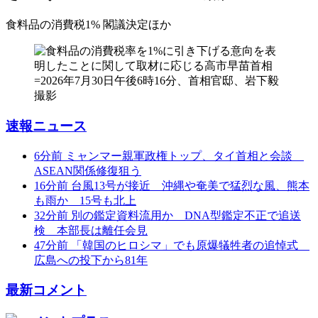
食料品の消費税1% 閣議決定
ほか
速報ニュース
6分前
ミャンマー親軍政権トップ、タイ首相と会談
ASEAN関係修復狙う
16分前
台風13号が接近 沖縄や奄美で猛烈な風、熊本
も雨か 15号も北上
32分前
別の鑑定資料流用か DNA型鑑定不正で追送
検 本部長は離任会見
47分前
「韓国のヒロシマ」でも原爆犠牲者の追悼式
広島への投下から81年
最新コメント