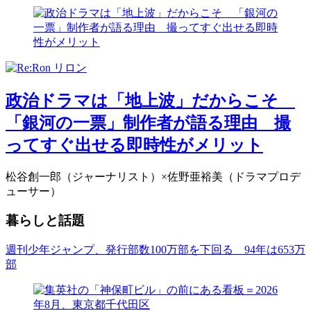
政治ドラマは「地上波」だからこそ
「銀河の一票」制作者が語る理由 撮
ってすぐ出せる即時性がメリット
松谷創一郎（ジャーナリスト）×佐野亜裕美（ドラマプロデ
ューサー）
暮らしと話題
週刊少年ジャンプ、発行部数100万部を下回る 94年は653万
部