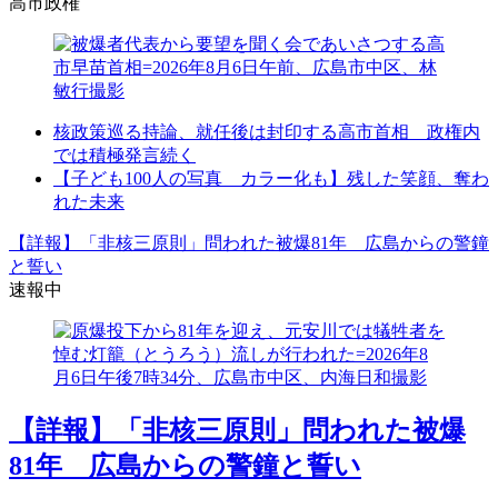
高市政権
核政策巡る持論、就任後は封印する高市首相 政権内
では積極発言続く
【子ども100人の写真 カラー化も】残した笑顔、奪わ
れた未来
【詳報】「非核三原則」問われた被爆81年 広島からの警鐘
と誓い
速報中
【詳報】「非核三原則」問われた被爆
81年 広島からの警鐘と誓い