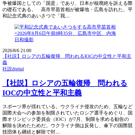
争被爆国としての「国是」であり、日本が核廃絶を訴える際
の礎石である。 高市早苗首相が被爆地・広島を訪れた。平
和記念式典のあいさつで「我…
2026/8/6 21:00
【社説】ロシアの五輪復帰 問われるIOCの中立性と平和主
義
社説digital
【社説】ロシアの五輪復帰 問われる
IOCの中立性と平和主義
スポーツ界が揺れている。ウクライナ侵攻のため、五輪など
国際大会への参加を制限されていたロシア選手をめぐり、国
際オリンピック委員会（IOC）が7月、制限を求める勧告の
解除を決めたためだ。ウクライナ側は反発し、傘下の国際競
技団体も継続と解除で対…