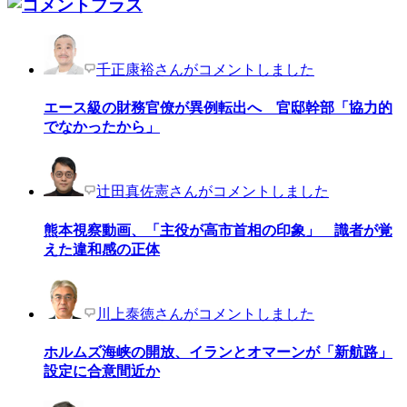
千正康裕さんがコメントしました
エース級の財務官僚が異例転出へ 官邸幹部「協力的
でなかったから」
辻田真佐憲さんがコメントしました
熊本視察動画、「主役が高市首相の印象」 識者が覚
えた違和感の正体
川上泰徳さんがコメントしました
ホルムズ海峡の開放、イランとオマーンが「新航路」
設定に合意間近か