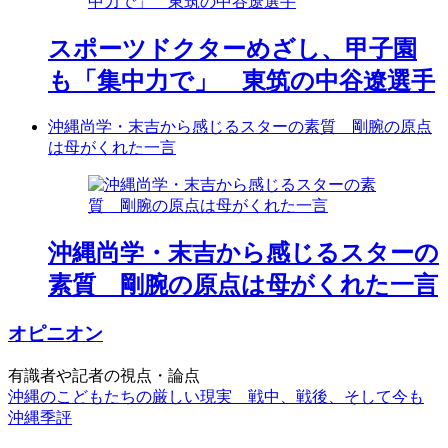
スポーツドクターめざし、甲子園
も「集中力で」 東筑の中谷遼選手
沖縄尚学・末吉から感じるスターの素質 剛腕の原点
は母がくれた一言
沖縄尚学・末吉から感じるスターの
素質 剛腕の原点は母がくれた一言
オピニオン
有識者や記者の視点・論点
沖縄のこどもたちの厳しい現実 戦中、戦後、そして今も
沖縄季評