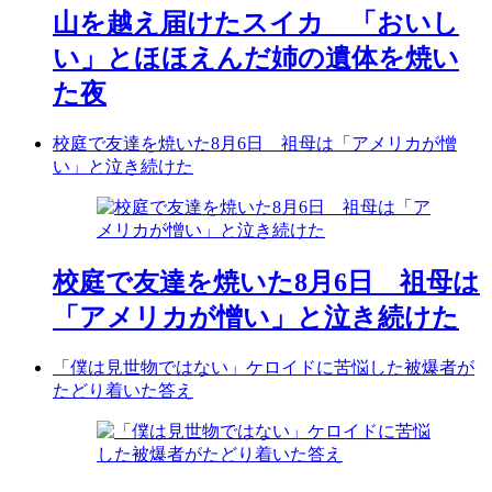
山を越え届けたスイカ 「おいし
い」とほほえんだ姉の遺体を焼い
た夜
校庭で友達を焼いた8月6日 祖母は「アメリカが憎
い」と泣き続けた
校庭で友達を焼いた8月6日 祖母は
「アメリカが憎い」と泣き続けた
「僕は見世物ではない」ケロイドに苦悩した被爆者が
たどり着いた答え