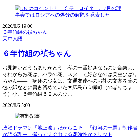
2026/8/6 19:00
６年竹組の禎ちゃん
天声人語
６年竹組の禎ちゃん
お見舞いどうもありがとう。私の一番好きなものは音楽よ、
それからお花は、バラの花、スターで好きなのは美空ひばり
ちゃん――。病床の少女は、文通友達へのお礼の文案を薬の
包み紙などに書き留めていた▼広島市立幟町（のぼりちょ
う）小、６年竹組６２人のひ…
2026/8/6 5:00
政治ドラマは「地上波」だからこそ 「銀河の一票」制作者
が語る理由 撮ってすぐ出せる即時性がメリット