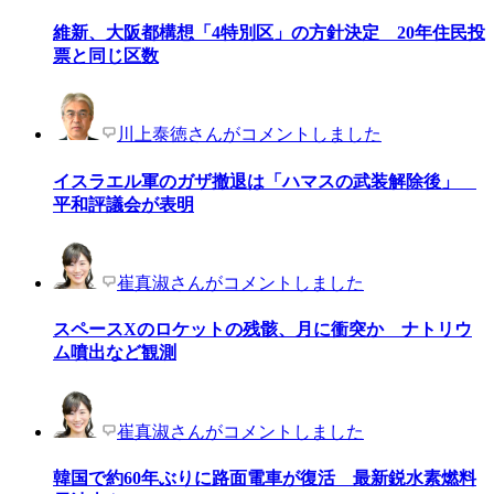
維新、大阪都構想「4特別区」の方針決定 20年住民投
票と同じ区数
川上泰徳さんがコメントしました
イスラエル軍のガザ撤退は「ハマスの武装解除後」
平和評議会が表明
崔真淑さんがコメントしました
スペースXのロケットの残骸、月に衝突か ナトリウ
ム噴出など観測
崔真淑さんがコメントしました
韓国で約60年ぶりに路面電車が復活 最新鋭水素燃料