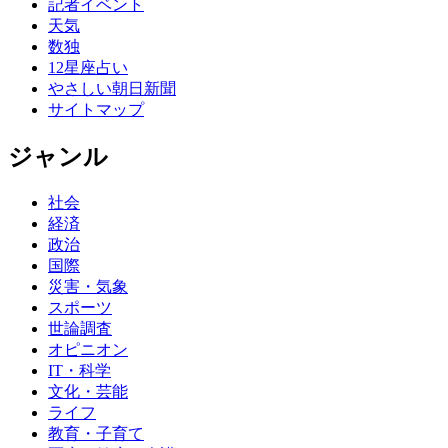
記者イベント
天気
数独
12星座占い
やさしい朝日新聞
サイトマップ
ジャンル
社会
経済
政治
国際
災害・気象
スポーツ
世論調査
オピニオン
IT・科学
文化・芸能
ライフ
教育・子育て