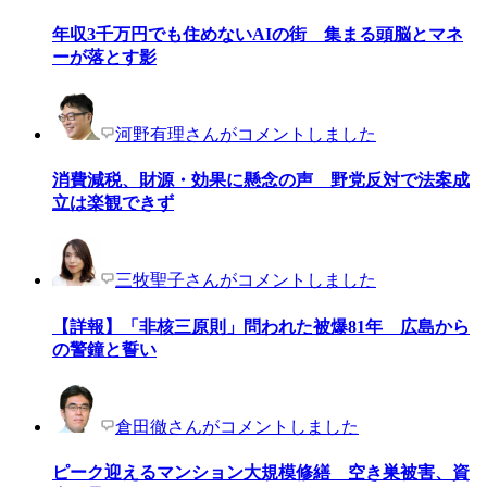
年収3千万円でも住めないAIの街 集まる頭脳とマネ
ーが落とす影
河野有理さんがコメントしました
消費減税、財源・効果に懸念の声 野党反対で法案成
立は楽観できず
三牧聖子さんがコメントしました
【詳報】「非核三原則」問われた被爆81年 広島から
の警鐘と誓い
倉田徹さんがコメントしました
ピーク迎えるマンション大規模修繕 空き巣被害、資