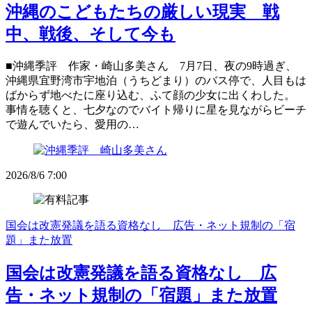
沖縄のこどもたちの厳しい現実 戦
中、戦後、そして今も
■沖縄季評 作家・崎山多美さん 7月7日、夜の9時過ぎ、
沖縄県宜野湾市宇地泊（うちどまり）のバス停で、人目もは
ばからず地べたに座り込む、ふて顔の少女に出くわした。
事情を聴くと、七夕なのでバイト帰りに星を見ながらビーチ
で遊んでいたら、愛用の…
2026/8/6 7:00
国会は改憲発議を語る資格なし 広告・ネット規制の「宿
題」また放置
国会は改憲発議を語る資格なし 広
告・ネット規制の「宿題」また放置