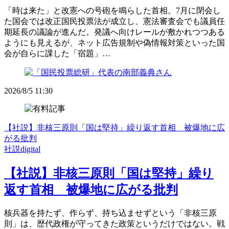
「時は来た」と改憲への号砲を鳴らした首相。7月に閉会し
た国会では改正国民投票法が成立し、憲法審査会でも議員任
期延長の議論が進んだ。発議へ向けレールが敷かれつつある
ようにも見えるが、ネット広告規制や偽情報対策といった国
会が自らに課した「宿題」…
2026/8/5 11:30
【社説】非核三原則「国は堅持」繰り返す首相 被爆地に広
がる批判
社説digital
【社説】非核三原則「国は堅持」繰り
返す首相 被爆地に広がる批判
核兵器を持たず、作らず、持ち込ませずという「非核三原
則」は、歴代政権が守ってきた政策というだけではない。戦