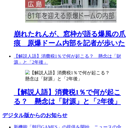
崩れたれんが、窓枠が語る爆風の爪
痕 原爆ドーム内部を記者が歩いた
【解説人語】消費税1％で何が起こる？ 懸念は「財
源」と「2年後」
【解説人語】消費税1％で何が起こ
る？ 懸念は「財源」と「2年後」
デジタル版からのお知らせ
新機能「朝日GAMES」の提供を開始。ニュースの合