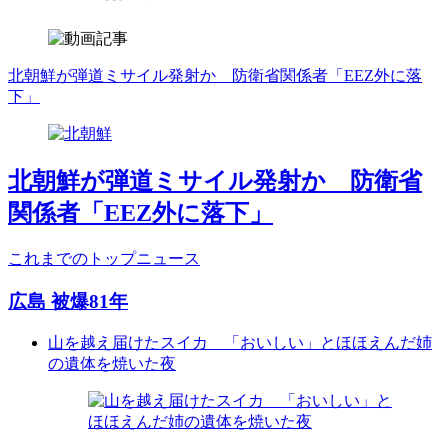
北朝鮮が弾道ミサイル発射か 防衛省関係者「EEZ外に落
下」
北朝鮮が弾道ミサイル発射か 防衛省
関係者「EEZ外に落下」
これまでのトップニュース
広島 被爆81年
山を越え届けたスイカ 「おいしい」とほほえんだ姉
の遺体を焼いた夜