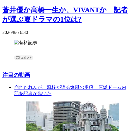
蒼井優か高橋一生か、VIVANTか 記者
が選ぶ夏ドラマの1位は?
2026/8/6 6:30
注目の動画
崩れたれんが、窓枠が語る爆風の爪痕 原爆ドーム内
部を記者が歩いた