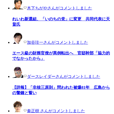
木下ちがやさんがコメントしました
れいわ新選組、「いのちの党」に変更 共同代表に天
畠氏
加谷珪一さんがコメントしました
エース級の財務官僚が異例転出へ 官邸幹部「協力的
でなかったから」
ダースレイダーさんがコメントしました
【詳報】「非核三原則」問われた被爆81年 広島から
の警鐘と誓い
秦正樹 さんがコメントしました