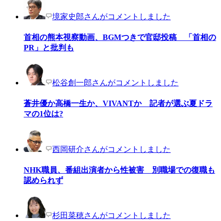
境家史郎さんがコメントしました
首相の熊本視察動画、BGMつきで官邸投稿 「首相の
PR」と批判も
松谷創一郎さんがコメントしました
蒼井優か高橋一生か、VIVANTか 記者が選ぶ夏ドラ
マの1位は?
西岡研介さんがコメントしました
NHK職員、番組出演者から性被害 別職場での復職も
認められず
杉田菜穂さんがコメントしました