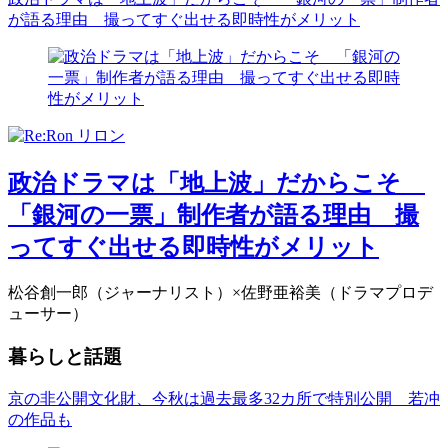
が語る理由 撮ってすぐ出せる即時性がメリット
政治ドラマは「地上波」だからこそ
「銀河の一票」制作者が語る理由 撮
ってすぐ出せる即時性がメリット
松谷創一郎（ジャーナリスト）×佐野亜裕美（ドラマプロデ
ューサー）
暮らしと話題
京の非公開文化財、今秋は過去最多32カ所で特別公開 若冲
の作品も