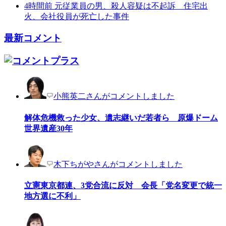
4時間前
元従業員の男、殺人容疑は不起訴 住宅出
火、会社役員が死亡した事件
最新コメント
小熊英二さんがコメントしました
解体危機救った少女、遺志継いだ若者ら 原爆ドーム
世界遺産30年
木下ちがやさんがコメントしました
立憲東京都連、3党合流に反対 会長「党名変更で統一
地方選に不利」