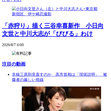
「赤狩り」描く三谷幸喜新作 小日向
文世と中川大志が「びびる」わけ
2026/8/7 6:00
注目の動画
非核三原則見直すのか 高市首相は「現状説明」 被
爆者の厳しい視線