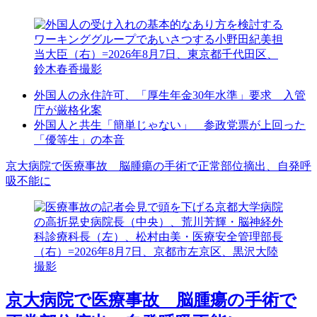
外国人の永住許可、「厚生年金30年水準」要求 入管
庁が厳格化案
外国人と共生「簡単じゃない」 参政党票が上回った
「優等生」の本音
京大病院で医療事故 脳腫瘍の手術で正常部位摘出、自発呼
吸不能に
京大病院で医療事故 脳腫瘍の手術で