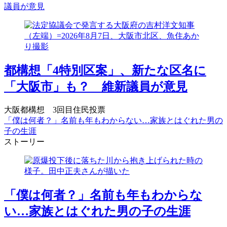
議員が意見
都構想「4特別区案」、新たな区名に
「大阪市」も？ 維新議員が意見
大阪都構想 3回目住民投票
「僕は何者？」名前も年もわからない…家族とはぐれた男の
子の生涯
ストーリー
「僕は何者？」名前も年もわからな
い…家族とはぐれた男の子の生涯