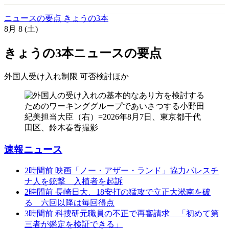
ニュースの要点 きょうの3本
8月
8
(土)
きょうの3本
ニュースの要点
外国人受け入れ制限 可否検討
ほか
速報ニュース
2時間前
映画「ノー・アザー・ランド」協力パレスチ
ナ人を銃撃 入植者を起訴
2時間前
長崎日大、18安打の猛攻で立正大淞南を破
る 六回以降は毎回得点
3時間前
科捜研元職員の不正で再審請求 「初めて第
三者が鑑定を検証できる」