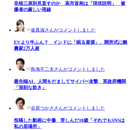
非核三原則見直すのか 高市首相は「現状説明」 被
爆者の厳しい視線
崔真淑さんがコメントしました
EVより牛ふん？ インドに「眠る資源」、開所式に酪
農家2万人超
鳥海不二夫さんがコメントしました
最先端AI、人間をだましてサイバー攻撃 英政府機関
「深刻な欺き」
谷原つかささんがコメントしました
投稿した動画に中傷 苦しんだ18歳「それでもSNSは
私の居場所」