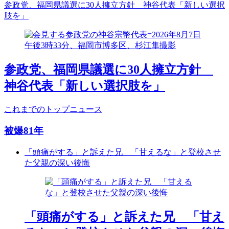
参政党、福岡県議選に30人擁立方針 神谷代表「新しい選択
肢を」
参政党、福岡県議選に30人擁立方針
神谷代表「新しい選択肢を」
これまでのトップニュース
被爆81年
「頭痛がする」と訴えた兄 「甘えるな」と登校させ
た父親の深い後悔
「頭痛がする」と訴えた兄 「甘え