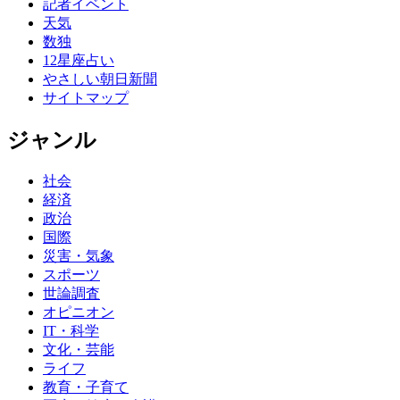
記者イベント
天気
数独
12星座占い
やさしい朝日新聞
サイトマップ
ジャンル
社会
経済
政治
国際
災害・気象
スポーツ
世論調査
オピニオン
IT・科学
文化・芸能
ライフ
教育・子育て