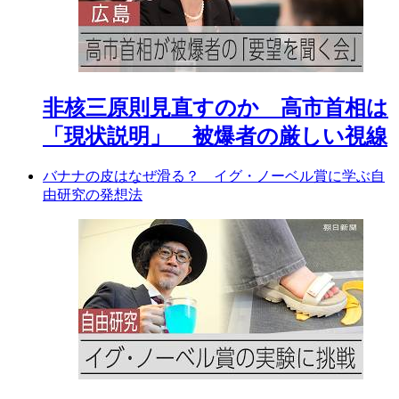
非核三原則見直すのか 高市首相は
「現状説明」 被爆者の厳しい視線
バナナの皮はなぜ滑る？ イグ・ノーベル賞に学ぶ自
由研究の発想法