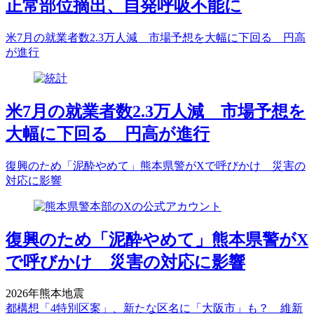
正常部位摘出、自発呼吸不能に
米7月の就業者数2.3万人減 市場予想を大幅に下回る 円高
が進行
米7月の就業者数2.3万人減 市場予想を
大幅に下回る 円高が進行
復興のため「泥酔やめて」熊本県警がXで呼びかけ 災害の
対応に影響
復興のため「泥酔やめて」熊本県警がX
で呼びかけ 災害の対応に影響
2026年熊本地震
都構想「4特別区案」、新たな区名に「大阪市」も？ 維新