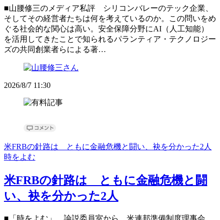
■山腰修三のメディア私評 シリコンバレーのテック企業、
そしてその経営者たちは何を考えているのか。この問いをめ
ぐる社会的な関心は高い。安全保障分野にAI（人工知能）
を活用してきたことで知られるパランティア・テクノロジー
ズの共同創業者らによる著…
2026/8/7 11:30
米FRBの針路は ともに金融危機と闘い、袂を分かった2人
時をよむ
米FRBの針路は ともに金融危機と闘
い、袂を分かった2人
■「時をよむ」 論説委員室から 米連邦準備制度理事会