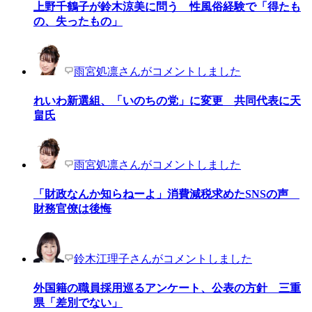
上野千鶴子が鈴木涼美に問う 性風俗経験で「得たも
の、失ったもの」
雨宮処凛さんがコメントしました
れいわ新選組、「いのちの党」に変更 共同代表に天
畠氏
雨宮処凛さんがコメントしました
「財政なんか知らねーよ」消費減税求めたSNSの声
財務官僚は後悔
鈴木江理子さんがコメントしました
外国籍の職員採用巡るアンケート、公表の方針 三重
県「差別でない」