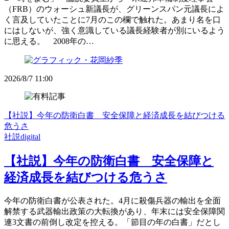
（FRB）のウォーシュ新議長が、グリーンスパン元議長によ
く言及していたことに7月のこの欄で触れた。あまり名を口
にはしないが、強く意識している議長経験者が別にいるよう
に思える。 2008年の…
2026/8/7 11:00
【社説】今年の防衛白書 安全保障と経済成長を結びつける
危うさ
社説digital
【社説】今年の防衛白書 安全保障と
経済成長を結びつける危うさ
今年の防衛白書が公表された。4月に殺傷兵器の輸出を全面
解禁する武器輸出政策の大転換があり、年末には安全保障関
連3文書の前倒し改定を控える。「節目の年の白書」だとし