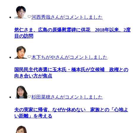
河西秀哉さんがコメントしました
悠仁さま、広島の原爆慰霊碑に供花 2018年以来、2度
目の訪問
木下ちがやさんがコメントしました
国民民主代表選に玉木氏・橋本氏が立候補 政権との
向き合い方が焦点
杉田菜穂さんがコメントしました
夫の実家に帰省、なぜか休めない 家族との「心地よ
い距離」を考える