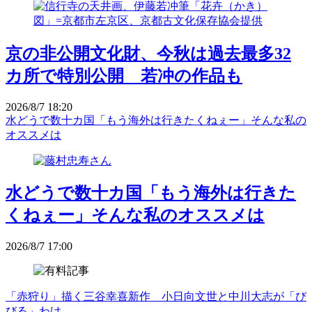
京の非公開文化財、今秋は過去最多32
カ所で特別公開 若冲の作品も
2026/8/7 18:20
水どうで数十カ国「もう海外は行きたくねぇー」そんな私の
オススメは
水どうで数十カ国「もう海外は行きた
くねぇー」そんな私のオススメは
2026/8/7 17:00
「赤狩り」描く三谷幸喜新作 小日向文世と中川大志が「び
びる」わけ