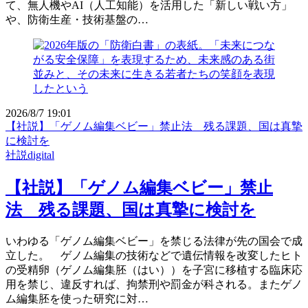
て、無人機やAI（人工知能）を活用した「新しい戦い方」
や、防衛生産・技術基盤の…
2026/8/7 19:01
【社説】「ゲノム編集ベビー」禁止法 残る課題、国は真摯
に検討を
社説digital
【社説】「ゲノム編集ベビー」禁止
法 残る課題、国は真摯に検討を
いわゆる「ゲノム編集ベビー」を禁じる法律が先の国会で成
立した。 ゲノム編集の技術などで遺伝情報を改変したヒト
の受精卵（ゲノム編集胚（はい））を子宮に移植する臨床応
用を禁じ、違反すれば、拘禁刑や罰金が科される。またゲノ
ム編集胚を使った研究に対…