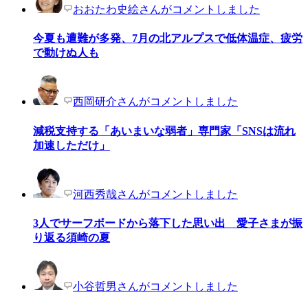
おおたわ史絵さんがコメントしました
今夏も遭難が多発、7月の北アルプスで低体温症、疲労
で動けぬ人も
西岡研介さんがコメントしました
減税支持する「あいまいな弱者」専門家「SNSは流れ
加速しただけ」
河西秀哉さんがコメントしました
3人でサーフボードから落下した思い出 愛子さまが振
り返る須崎の夏
小谷哲男さんがコメントしました