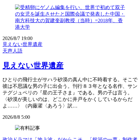
2026/8/7 19:00
見えない世界遺産
天声人語
見えない世界遺産
ひとりの飛行士がサハラ砂漠の真ん中に不時着する。そこで
彼は不思議な男の子に出会う。刊行８３年となる名作、サン
テグジュペリの『星の王子さま』である。男の子は言う。
〈砂漠が美しいのは、どこかに井戸をかくしているからだ
よ……〉（内藤濯〈あろう〉訳…
2026/8/8 5:00
政治ドラマは「地上波」だからこそ 「銀河の一票」制作者