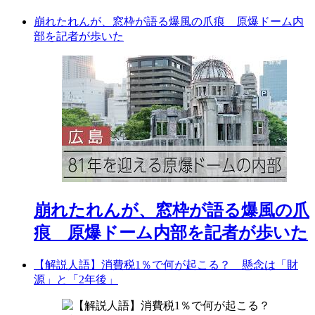
崩れたれんが、窓枠が語る爆風の爪痕 原爆ドーム内
部を記者が歩いた
崩れたれんが、窓枠が語る爆風の爪
痕 原爆ドーム内部を記者が歩いた
【解説人語】消費税1％で何が起こる？ 懸念は「財
源」と「2年後」