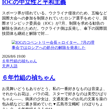
IOCの中立性と平和主義
スポーツ界が揺れている。ウクライナ侵攻のため、五輪など
国際大会への参加を制限されていたロシア選手をめぐり、国
際オリンピック委員会（IOC）が7月、制限を求める勧告の
解除を決めたためだ。ウクライナ側は反発し、傘下の国際競
技団体も継続と解除で対…
2026/8/6 19:00
６年竹組の禎ちゃん
天声人語
６年竹組の禎ちゃん
お見舞いどうもありがとう。私の一番好きなものは音楽よ、
それからお花は、バラの花、スターで好きなのは美空ひばり
ちゃん――。病床の少女は、文通友達へのお礼の文案を薬の
包み紙などに書き留めていた▼広島市立幟町（のぼりちょ