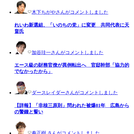
木下ちがやさんがコメントしました
れいわ新選組、「いのちの党」に変更 共同代表に天
畠氏
加谷珪一さんがコメントしました
エース級の財務官僚が異例転出へ 官邸幹部「協力的
でなかったから」
ダースレイダーさんがコメントしました
【詳報】「非核三原則」問われた被爆81年 広島から
の警鐘と誓い
秦正樹 さんがコメントしました