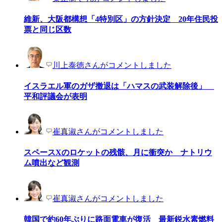
維新、大阪都構想「4特別区」の方針決定 20年住民投
票と同じ区数
川上泰徳さんがコメントしました
イスラエル軍のガザ撤退は「ハマスの武装解除後」
平和評議会が表明
崔真淑さんがコメントしました
スペースXのロケットの残骸、月に衝突か ナトリウ
ム噴出など観測
崔真淑さんがコメントしました
韓国で約60年ぶりに路面電車が復活 最新鋭水素燃料