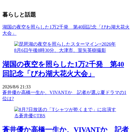
暮らしと話題
湖国の夜空を照らした1万2千発 第40回記念「びわ湖大花火
大会」
湖国の夜空を照らした1万2千発 第40
回記念「びわ湖大花火大会」
2026/8/6 21:33
蒼井優か高橋一生か、VIVANTか 記者が選ぶ夏ドラマの1
位は?
蒼井優か高橋一生か、VIVANTか 記者