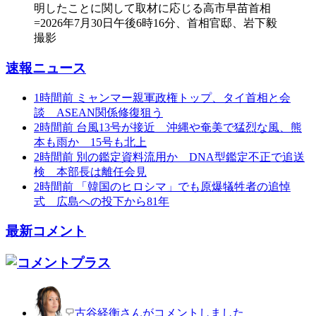
速報ニュース
1時間前
ミャンマー親軍政権トップ、タイ首相と会
談 ASEAN関係修復狙う
2時間前
台風13号が接近 沖縄や奄美で猛烈な風、熊
本も雨か 15号も北上
2時間前
別の鑑定資料流用か DNA型鑑定不正で追送
検 本部長は離任会見
2時間前
「韓国のヒロシマ」でも原爆犠牲者の追悼
式 広島への投下から81年
最新コメント
古谷経衡さんがコメントしました