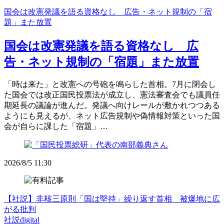
国会は改憲発議を語る資格なし 広告・ネット規制の「宿
題」また放置
国会は改憲発議を語る資格なし 広
告・ネット規制の「宿題」また放置
「時は来た」と改憲への号砲を鳴らした首相。7月に閉会し
た国会では改正国民投票法が成立し、憲法審査会でも議員任
期延長の議論が進んだ。発議へ向けレールが敷かれつつある
ようにも見えるが、ネット広告規制や偽情報対策といった国
会が自らに課した「宿題」…
2026/8/5 11:30
【社説】非核三原則「国は堅持」繰り返す首相 被爆地に広
がる批判
社説digital