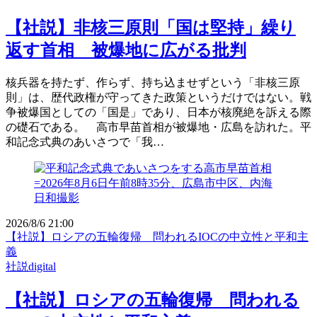
【社説】非核三原則「国は堅持」繰り
返す首相 被爆地に広がる批判
核兵器を持たず、作らず、持ち込ませずという「非核三原
則」は、歴代政権が守ってきた政策というだけではない。戦
争被爆国としての「国是」であり、日本が核廃絶を訴える際
の礎石である。 高市早苗首相が被爆地・広島を訪れた。平
和記念式典のあいさつで「我…
2026/8/6 21:00
【社説】ロシアの五輪復帰 問われるIOCの中立性と平和主
義
社説digital
【社説】ロシアの五輪復帰 問われる