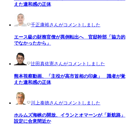
えた違和感の正体
千正康裕さんがコメントしました
エース級の財務官僚が異例転出へ 官邸幹部「協力的
でなかったから」
辻田真佐憲さんがコメントしました
熊本視察動画、「主役が高市首相の印象」 識者が覚
えた違和感の正体
川上泰徳さんがコメントしました
ホルムズ海峡の開放、イランとオマーンが「新航路」
設定に合意間近か