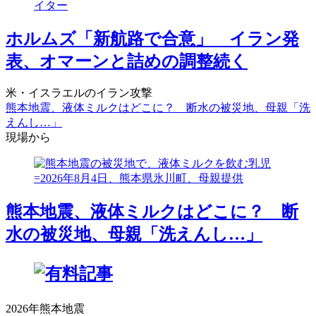
ホルムズ「新航路で合意」 イラン発
表、オマーンと詰めの調整続く
米・イスラエルのイラン攻撃
熊本地震、液体ミルクはどこに？ 断水の被災地、母親「洗
えんし…」
現場から
熊本地震、液体ミルクはどこに？ 断
水の被災地、母親「洗えんし…」
2026年熊本地震