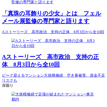
「真珠の耳飾りの少女」とは フェル
メール展監修の専門家と語ります
Aストーリーズ 高市政治 支持の正体 8月3日から全10回
Aストーリーズ 高市政治 支持の正
体 8月3日から全10回
ピーク迎えるマンション大規模修繕 空き巣被害、資金不足
リスクも
深掘り