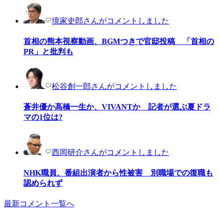
境家史郎さんがコメントしました
首相の熊本視察動画、BGMつきで官邸投稿 「首相の
PR」と批判も
松谷創一郎さんがコメントしました
蒼井優か高橋一生か、VIVANTか 記者が選ぶ夏ドラ
マの1位は?
西岡研介さんがコメントしました
NHK職員、番組出演者から性被害 別職場での復職も
認められず
最新コメント一覧へ