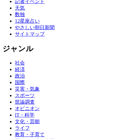
記者イベント
天気
数独
12星座占い
やさしい朝日新聞
サイトマップ
ジャンル
社会
経済
政治
国際
災害・気象
スポーツ
世論調査
オピニオン
IT・科学
文化・芸能
ライフ
教育・子育て