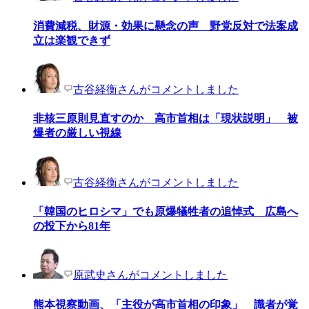
消費減税、財源・効果に懸念の声 野党反対で法案成
立は楽観できず
古谷経衡さんがコメントしました
非核三原則見直すのか 高市首相は「現状説明」 被
爆者の厳しい視線
古谷経衡さんがコメントしました
「韓国のヒロシマ」でも原爆犠牲者の追悼式 広島へ
の投下から81年
原武史さんがコメントしました
熊本視察動画、「主役が高市首相の印象」 識者が覚