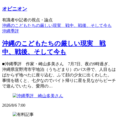
オピニオン
有識者や記者の視点・論点
沖縄のこどもたちの厳しい現実 戦中、戦後、そして今も
沖縄季評
沖縄のこどもたちの厳しい現実 戦
中、戦後、そして今も
■沖縄季評 作家・崎山多美さん 7月7日、夜の9時過ぎ、
沖縄県宜野湾市宇地泊（うちどまり）のバス停で、人目もは
ばからず地べたに座り込む、ふて顔の少女に出くわした。
事情を聴くと、七夕なのでバイト帰りに星を見ながらビーチ
で遊んでいたら、愛用の…
2026/8/6 7:00