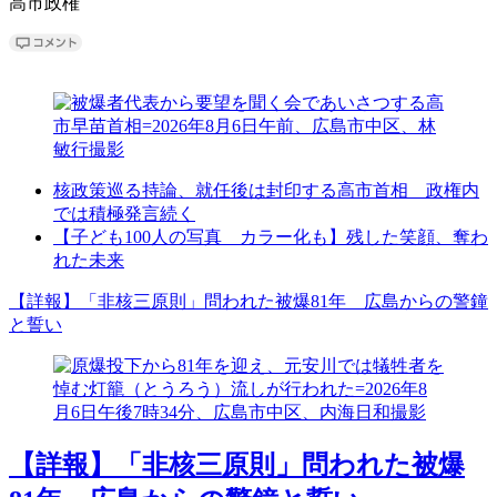
高市政権
核政策巡る持論、就任後は封印する高市首相 政権内
では積極発言続く
【子ども100人の写真 カラー化も】残した笑顔、奪わ
れた未来
【詳報】「非核三原則」問われた被爆81年 広島からの警鐘
と誓い
【詳報】「非核三原則」問われた被爆