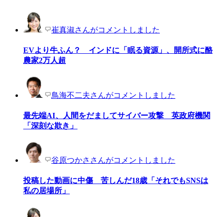
崔真淑さんがコメントしました
EVより牛ふん？ インドに「眠る資源」、開所式に酪
農家2万人超
鳥海不二夫さんがコメントしました
最先端AI、人間をだましてサイバー攻撃 英政府機関
「深刻な欺き」
谷原つかささんがコメントしました
投稿した動画に中傷 苦しんだ18歳「それでもSNSは
私の居場所」