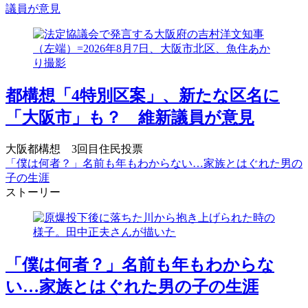
議員が意見
都構想「4特別区案」、新たな区名に
「大阪市」も？ 維新議員が意見
大阪都構想 3回目住民投票
「僕は何者？」名前も年もわからない…家族とはぐれた男の
子の生涯
ストーリー
「僕は何者？」名前も年もわからな
い…家族とはぐれた男の子の生涯