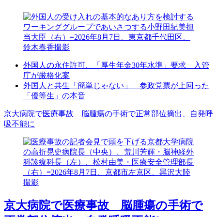
外国人の永住許可、「厚生年金30年水準」要求 入管
庁が厳格化案
外国人と共生「簡単じゃない」 参政党票が上回った
「優等生」の本音
京大病院で医療事故 脳腫瘍の手術で正常部位摘出、自発呼
吸不能に
京大病院で医療事故 脳腫瘍の手術で