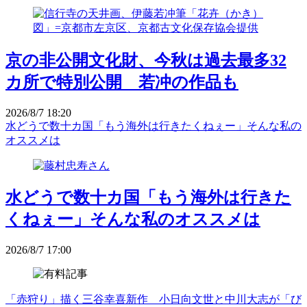
京の非公開文化財、今秋は過去最多32
カ所で特別公開 若冲の作品も
2026/8/7 18:20
水どうで数十カ国「もう海外は行きたくねぇー」そんな私の
オススメは
水どうで数十カ国「もう海外は行きた
くねぇー」そんな私のオススメは
2026/8/7 17:00
「赤狩り」描く三谷幸喜新作 小日向文世と中川大志が「び