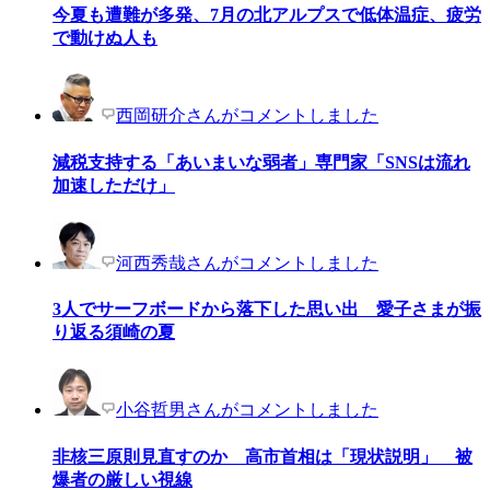
今夏も遭難が多発、7月の北アルプスで低体温症、疲労
で動けぬ人も
西岡研介さんがコメントしました
減税支持する「あいまいな弱者」専門家「SNSは流れ
加速しただけ」
河西秀哉さんがコメントしました
3人でサーフボードから落下した思い出 愛子さまが振
り返る須崎の夏
小谷哲男さんがコメントしました
非核三原則見直すのか 高市首相は「現状説明」 被
爆者の厳しい視線