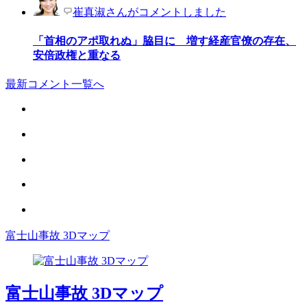
崔真淑さんがコメントしました
「首相のアポ取れぬ」脇目に 増す経産官僚の存在、
安倍政権と重なる
最新コメント一覧へ
富士山事故 3Dマップ
富士山事故 3Dマップ