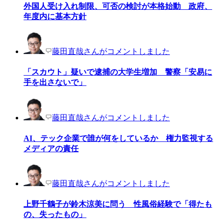
外国人受け入れ制限、可否の検討が本格始動 政府、
年度内に基本方針
藤田直哉さんがコメントしました
「スカウト」疑いで逮捕の大学生増加 警察「安易に
手を出さないで」
藤田直哉さんがコメントしました
AI、テック企業で誰が何をしているか 権力監視する
メディアの責任
藤田直哉さんがコメントしました
上野千鶴子が鈴木涼美に問う 性風俗経験で「得たも
の、失ったもの」