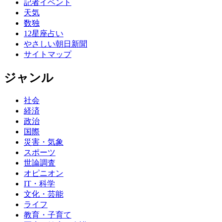
記者イベント
天気
数独
12星座占い
やさしい朝日新聞
サイトマップ
ジャンル
社会
経済
政治
国際
災害・気象
スポーツ
世論調査
オピニオン
IT・科学
文化・芸能
ライフ
教育・子育て