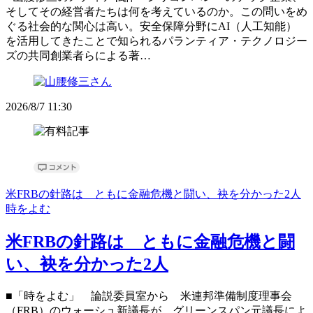
そしてその経営者たちは何を考えているのか。この問いをめ
ぐる社会的な関心は高い。安全保障分野にAI（人工知能）
を活用してきたことで知られるパランティア・テクノロジー
ズの共同創業者らによる著…
2026/8/7 11:30
米FRBの針路は ともに金融危機と闘い、袂を分かった2人
時をよむ
米FRBの針路は ともに金融危機と闘
い、袂を分かった2人
■「時をよむ」 論説委員室から 米連邦準備制度理事会
（FRB）のウォーシュ新議長が、グリーンスパン元議長によ