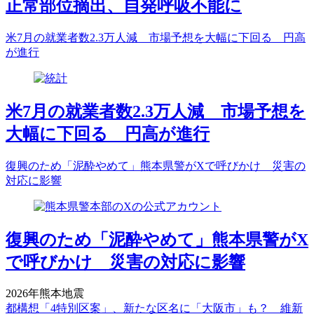
正常部位摘出、自発呼吸不能に
米7月の就業者数2.3万人減 市場予想を大幅に下回る 円高
が進行
米7月の就業者数2.3万人減 市場予想を
大幅に下回る 円高が進行
復興のため「泥酔やめて」熊本県警がXで呼びかけ 災害の
対応に影響
復興のため「泥酔やめて」熊本県警がX
で呼びかけ 災害の対応に影響
2026年熊本地震
都構想「4特別区案」、新たな区名に「大阪市」も？ 維新