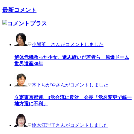
最新コメント
小熊英二さんがコメントしました
解体危機救った少女、遺志継いだ若者ら 原爆ドーム
世界遺産30年
木下ちがやさんがコメントしました
立憲東京都連、3党合流に反対 会長「党名変更で統一
地方選に不利」
鈴木江理子さんがコメントしました