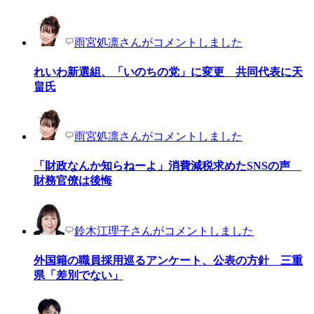
雨宮処凛さんがコメントしました
れいわ新選組、「いのちの党」に変更 共同代表に天
畠氏
雨宮処凛さんがコメントしました
「財政なんか知らねーよ」消費減税求めたSNSの声
財務官僚は後悔
鈴木江理子さんがコメントしました
外国籍の職員採用巡るアンケート、公表の方針 三重
県「差別でない」