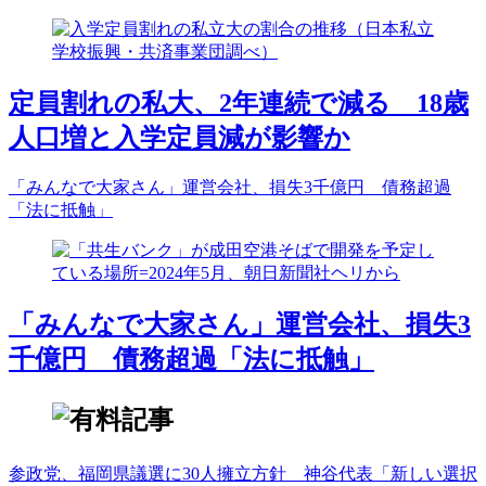
定員割れの私大、2年連続で減る 18歳
人口増と入学定員減が影響か
「みんなで大家さん」運営会社、損失3千億円 債務超過
「法に抵触」
「みんなで大家さん」運営会社、損失3
千億円 債務超過「法に抵触」
参政党、福岡県議選に30人擁立方針 神谷代表「新しい選択