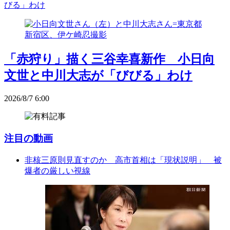
びる」わけ
「赤狩り」描く三谷幸喜新作 小日向
文世と中川大志が「びびる」わけ
2026/8/7 6:00
注目の動画
非核三原則見直すのか 高市首相は「現状説明」 被
爆者の厳しい視線