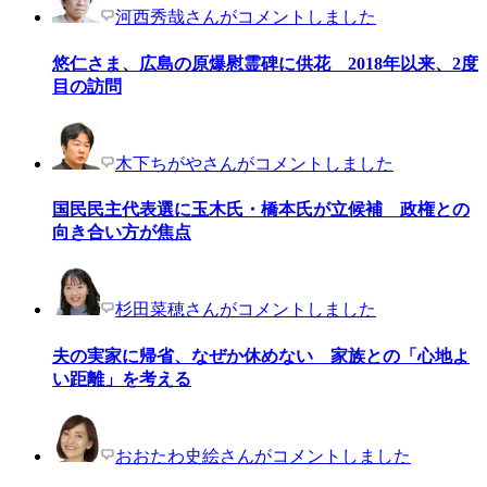
河西秀哉さんがコメントしました
悠仁さま、広島の原爆慰霊碑に供花 2018年以来、2度
目の訪問
木下ちがやさんがコメントしました
国民民主代表選に玉木氏・橋本氏が立候補 政権との
向き合い方が焦点
杉田菜穂さんがコメントしました
夫の実家に帰省、なぜか休めない 家族との「心地よ
い距離」を考える
おおたわ史絵さんがコメントしました