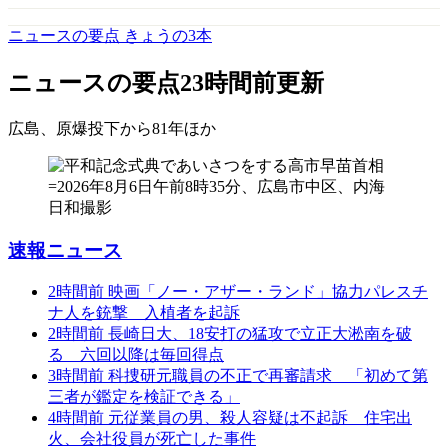
ニュースの要点 きょうの3本
ニュースの要点
23時間前更新
広島、原爆投下から81年
ほか
速報ニュース
2時間前
映画「ノー・アザー・ランド」協力パレスチ
ナ人を銃撃 入植者を起訴
2時間前
長崎日大、18安打の猛攻で立正大淞南を破
る 六回以降は毎回得点
3時間前
科捜研元職員の不正で再審請求 「初めて第
三者が鑑定を検証できる」
4時間前
元従業員の男、殺人容疑は不起訴 住宅出
火、会社役員が死亡した事件