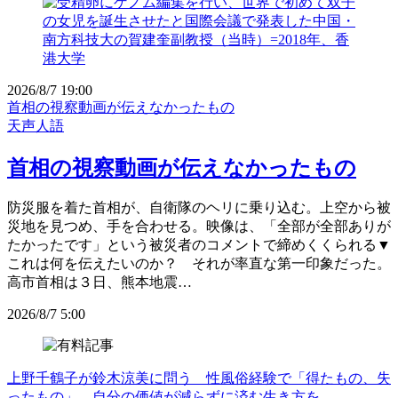
2026/8/7 19:00
首相の視察動画が伝えなかったもの
天声人語
首相の視察動画が伝えなかったもの
防災服を着た首相が、自衛隊のヘリに乗り込む。上空から被
災地を見つめ、手を合わせる。映像は、「全部が全部ありが
たかったです」という被災者のコメントで締めくくられる▼
これは何を伝えたいのか？ それが率直な第一印象だった。
高市首相は３日、熊本地震…
2026/8/7 5:00
上野千鶴子が鈴木涼美に問う 性風俗経験で「得たもの、失
ったもの」 自分の価値が減らずに済む生き方を