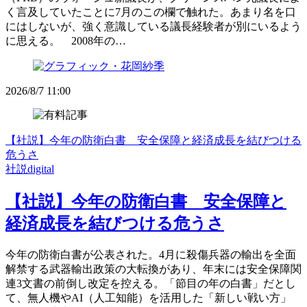
く言及していたことに7月のこの欄で触れた。あまり名を口
にはしないが、強く意識している議長経験者が別にいるよう
に思える。 2008年の…
2026/8/7 11:00
【社説】今年の防衛白書 安全保障と経済成長を結びつける
危うさ
社説digital
【社説】今年の防衛白書 安全保障と
経済成長を結びつける危うさ
今年の防衛白書が公表された。4月に殺傷兵器の輸出を全面
解禁する武器輸出政策の大転換があり、年末には安全保障関
連3文書の前倒し改定を控える。「節目の年の白書」だとし
て、無人機やAI（人工知能）を活用した「新しい戦い方」