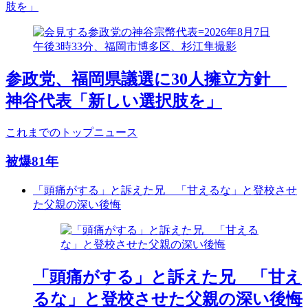
肢を」
参政党、福岡県議選に30人擁立方針
神谷代表「新しい選択肢を」
これまでのトップニュース
被爆81年
「頭痛がする」と訴えた兄 「甘えるな」と登校させ
た父親の深い後悔
「頭痛がする」と訴えた兄 「甘え
るな」と登校させた父親の深い後悔