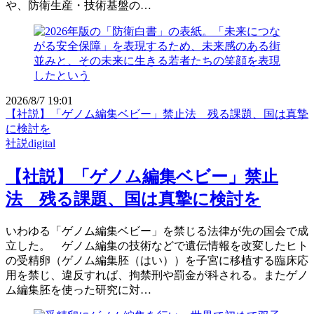
や、防衛生産・技術基盤の…
2026/8/7 19:01
【社説】「ゲノム編集ベビー」禁止法 残る課題、国は真摯
に検討を
社説digital
【社説】「ゲノム編集ベビー」禁止
法 残る課題、国は真摯に検討を
いわゆる「ゲノム編集ベビー」を禁じる法律が先の国会で成
立した。 ゲノム編集の技術などで遺伝情報を改変したヒト
の受精卵（ゲノム編集胚（はい））を子宮に移植する臨床応
用を禁じ、違反すれば、拘禁刑や罰金が科される。またゲノ
ム編集胚を使った研究に対…