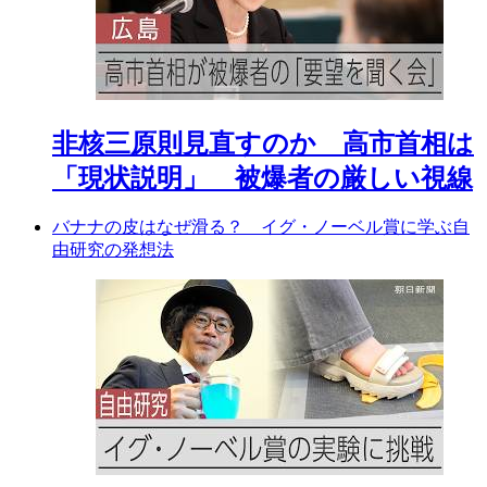
非核三原則見直すのか 高市首相は
「現状説明」 被爆者の厳しい視線
バナナの皮はなぜ滑る？ イグ・ノーベル賞に学ぶ自
由研究の発想法