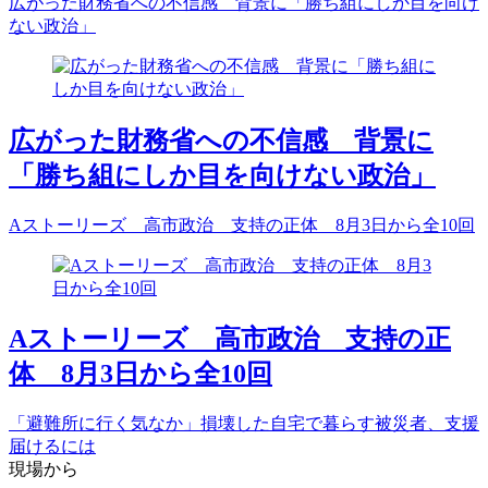
広がった財務省への不信感 背景に「勝ち組にしか目を向け
ない政治」
広がった財務省への不信感 背景に
「勝ち組にしか目を向けない政治」
Aストーリーズ 高市政治 支持の正体 8月3日から全10回
Aストーリーズ 高市政治 支持の正
体 8月3日から全10回
「避難所に行く気なか」損壊した自宅で暮らす被災者、支援
届けるには
現場から