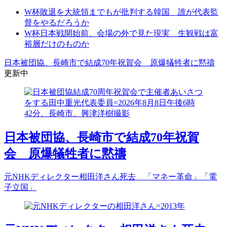
W杯敗退を大統領までもが批判する韓国 誰が代表監
督をやるだろうか
W杯日本戦開始前、会場の外で見た現実 生観戦は富
裕層だけのものか
日本被団協、長崎市で結成70年祝賀会 原爆犠牲者に黙禱
更新中
日本被団協、長崎市で結成70年祝賀
会 原爆犠牲者に黙禱
元NHKディレクター相田洋さん死去 「マネー革命」「電
子立国」