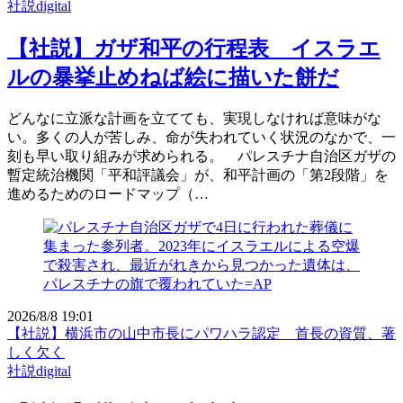
社説digital
【社説】ガザ和平の行程表 イスラエ
ルの暴挙止めねば絵に描いた餅だ
どんなに立派な計画を立てても、実現しなければ意味がな
い。多くの人が苦しみ、命が失われていく状況のなかで、一
刻も早い取り組みが求められる。 パレスチナ自治区ガザの
暫定統治機関「平和評議会」が、和平計画の「第2段階」を
進めるためのロードマップ（…
2026/8/8 19:01
【社説】横浜市の山中市長にパワハラ認定 首長の資質、著
しく欠く
社説digital