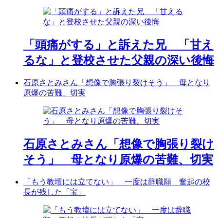
「頭痛がする」と訴えた兄 「甘え
るな」と登校させた父親の深い後悔
石原さとみさん「想像で胸張り裂けそう」 母となり
原爆の苦難、切実
石原さとみさん「想像で胸張り裂け
そう」 母となり原爆の苦難、切実
「もう教壇には立てない」 一度は辞職願 奮起の校
長が残した「宝」