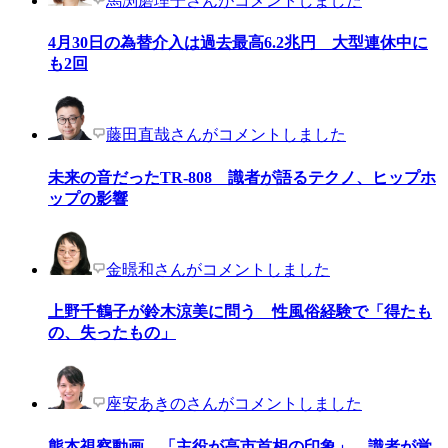
馬渕磨理子さんがコメントしました
4月30日の為替介入は過去最高6.2兆円 大型連休中に
も2回
藤田直哉さんがコメントしました
未来の音だったTR-808 識者が語るテクノ、ヒップホ
ップの影響
金暻和さんがコメントしました
上野千鶴子が鈴木涼美に問う 性風俗経験で「得たも
の、失ったもの」
座安あきのさんがコメントしました
熊本視察動画、「主役が高市首相の印象」 識者が覚