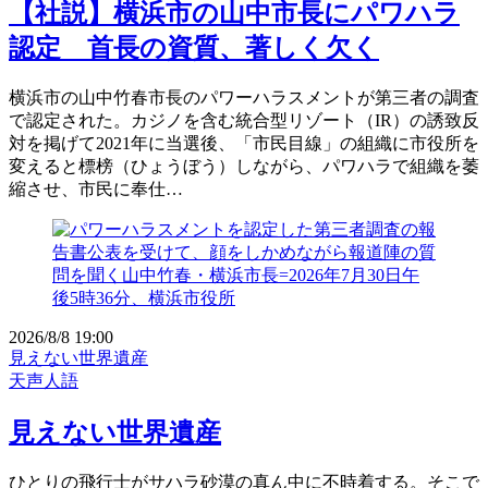
【社説】横浜市の山中市長にパワハラ
認定 首長の資質、著しく欠く
横浜市の山中竹春市長のパワーハラスメントが第三者の調査
で認定された。カジノを含む統合型リゾート（IR）の誘致反
対を掲げて2021年に当選後、「市民目線」の組織に市役所を
変えると標榜（ひょうぼう）しながら、パワハラで組織を萎
縮させ、市民に奉仕…
2026/8/8 19:00
見えない世界遺産
天声人語
見えない世界遺産
ひとりの飛行士がサハラ砂漠の真ん中に不時着する。そこで