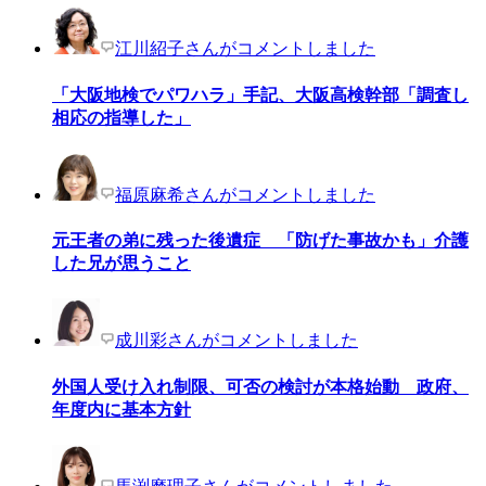
江川紹子さんがコメントしました
「大阪地検でパワハラ」手記、大阪高検幹部「調査し
相応の指導した」
福原麻希さんがコメントしました
元王者の弟に残った後遺症 「防げた事故かも」介護
した兄が思うこと
成川彩さんがコメントしました
外国人受け入れ制限、可否の検討が本格始動 政府、
年度内に基本方針