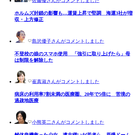
佐藤優さんがコメントしました
ホルムズ封鎖の影響も…運賃上昇で堅調 海運3社が増
収・上方修正
島沢優子さんがコメントしました
不登校の娘のスマホ使用 「強引に取り上げたら」母
は制限を解除した
崔真淑さんがコメントしました
病床の利用率7割未満の医療圏、20年で5倍に 苦境の
過疎地医療
小熊英二さんがコメントしました
解体危機救った少女、遺志継いだ若者ら 原爆ドーム