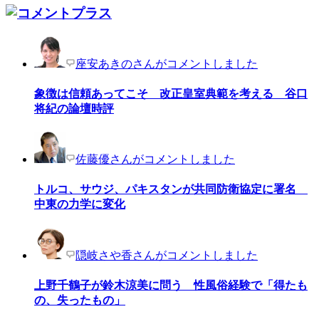
座安あきのさんがコメントしました
象徴は信頼あってこそ 改正皇室典範を考える 谷口
将紀の論壇時評
佐藤優さんがコメントしました
トルコ、サウジ、パキスタンが共同防衛協定に署名
中東の力学に変化
隠岐さや香さんがコメントしました
上野千鶴子が鈴木涼美に問う 性風俗経験で「得たも
の、失ったもの」