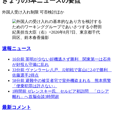
きょうの3本
ニュースの要点
外国人受け入れ制限 可否検討
ほか
速報ニュース
16分前
英明が少ない好機逃さず勝利 関東第一は石井
が好投も守備に乱れ
33分前
ヴァンラーレ八戸、J2初戦で富山に2-0で勝利
佐藤選手2得点
58分前
避難中の被災者宅で室外機盗まれる 熊本県警
「便乗犯罪は許さない」
1時間前
ゼレンスキー氏、セルビア初訪問 「ロシア
離れ」へ首脳会談3時間超
最新コメント