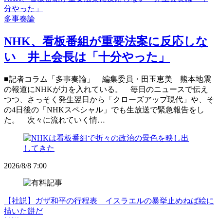
分やった」
多事奏論
NHK、看板番組が重要法案に反応しな
い 井上会長は「十分やった」
■記者コラム「多事奏論」 編集委員・田玉恵美 熊本地震
の報道にNHKが力を入れている。 毎日のニュースで伝え
つつ、さっそく発生翌日から「クローズアップ現代」や、そ
の4日後の「NHKスペシャル」でも生放送で緊急報告をし
た。 次々に流れていく情…
2026/8/8 7:00
【社説】ガザ和平の行程表 イスラエルの暴挙止めねば絵に
描いた餅だ