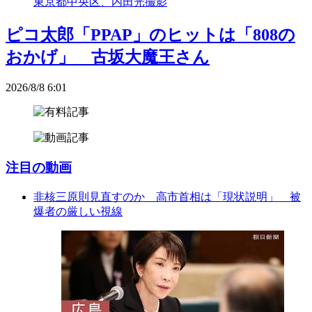
ピコ太郎「PPAP」のヒットは「808の
おかげ」 古坂大魔王さん
2026/8/8 6:01
注目の動画
非核三原則見直すのか 高市首相は「現状説明」 被
爆者の厳しい視線