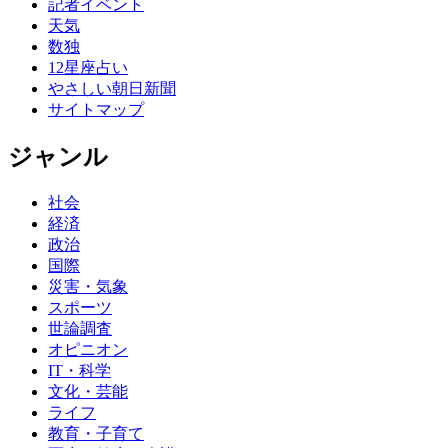
記者イベント
天気
数独
12星座占い
やさしい朝日新聞
サイトマップ
ジャンル
社会
経済
政治
国際
災害・気象
スポーツ
世論調査
オピニオン
IT・科学
文化・芸能
ライフ
教育・子育て