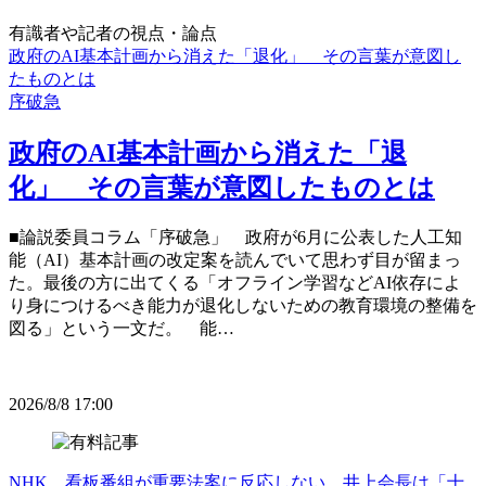
有識者や記者の視点・論点
政府のAI基本計画から消えた「退化」 その言葉が意図し
たものとは
序破急
政府のAI基本計画から消えた「退
化」 その言葉が意図したものとは
■論説委員コラム「序破急」 政府が6月に公表した人工知
能（AI）基本計画の改定案を読んでいて思わず目が留まっ
た。最後の方に出てくる「オフライン学習などAI依存によ
り身につけるべき能力が退化しないための教育環境の整備を
図る」という一文だ。 能…
2026/8/8 17:00
NHK、看板番組が重要法案に反応しない 井上会長は「十