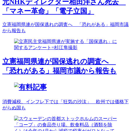
元NHKディレクター相田洋さん死去
「マネー革命」「電子立国」
立憲福岡県連が国保逃れの調査へ 「恐れがある」福岡市議
から報告も
立憲福岡県連が国保逃れの調査へ
「恐れがある」福岡市議から報告も
消費減税、インフレ下では「狂気の沙汰」 欧州では価格下
がらぬ国も