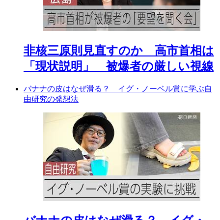
非核三原則見直すのか 高市首相は
「現状説明」 被爆者の厳しい視線
バナナの皮はなぜ滑る？ イグ・ノーベル賞に学ぶ自
由研究の発想法