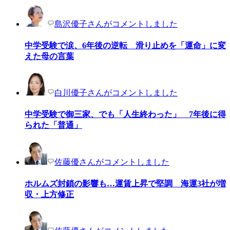
島沢優子さんがコメントしました
中学受験で涙、6年後の逆転 滑り止めを「運命」に変
えた母の言葉
白川優子さんがコメントしました
中学受験で御三家、でも「人生終わった」 7年後に得
られた「普通」
佐藤優さんがコメントしました
ホルムズ封鎖の影響も…運賃上昇で堅調 海運3社が増
収・上方修正