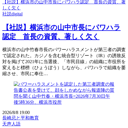
【社説】横浜市の山中市長にパワハラ認定 首長の資質、著
しく欠く
社説digital
【社説】横浜市の山中市長にパワハラ
認定 首長の資質、著しく欠く
横浜市の山中竹春市長のパワーハラスメントが第三者の調査
で認定された。カジノを含む統合型リゾート（IR）の誘致反
対を掲げて2021年に当選後、「市民目線」の組織に市役所を
変えると標榜（ひょうぼう）しながら、パワハラで組織を萎
縮させ、市民に奉仕…
2026/8/8 19:00
長崎忌と平和教育
天声人語