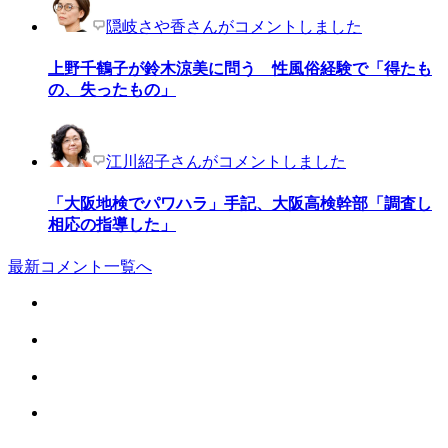
隠岐さや香さんがコメントしました
上野千鶴子が鈴木涼美に問う 性風俗経験で「得たも
の、失ったもの」
江川紹子さんがコメントしました
「大阪地検でパワハラ」手記、大阪高検幹部「調査し
相応の指導した」
最新コメント一覧へ