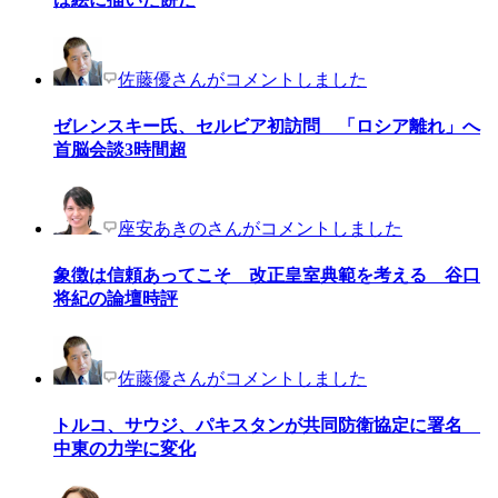
佐藤優さんがコメントしました
ゼレンスキー氏、セルビア初訪問 「ロシア離れ」へ
首脳会談3時間超
座安あきのさんがコメントしました
象徴は信頼あってこそ 改正皇室典範を考える 谷口
将紀の論壇時評
佐藤優さんがコメントしました
トルコ、サウジ、パキスタンが共同防衛協定に署名
中東の力学に変化