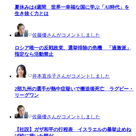
夏休みは4週間 世界一幸福な国に学ぶ「AI時代」を
生き抜く力とは
佐藤優さんがコメントしました
ロシア唯一の反戦政党、選挙排除の危機 「過激派」
指定なら活動禁止
井本直歩子さんがコメントしました
2部九州の選手が熱中症疑いで搬送後死亡 ラグビー・
リーグワン
佐藤優さんがコメントしました
【社説】ガザ和平の行程表 イスラエルの暴挙止めね
ば絵に描いた餅だ