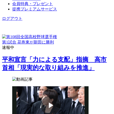
会員特典・プレゼント
提携プレミアムサービス
ログアウト
第1試合 花巻東が新田に勝利
速報中
平和宣言「力による支配」指摘 高市
首相「現実的な取り組みを推進」