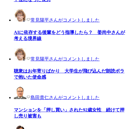
常見陽平さんがコメントしました
AIに依存する後輩をどう指導したら？ 姜尚中さんが
考える境界線
常見陽平さんがコメントしました
聴衆はお年寄りばかり 大学生が飛び込んだ朗読ボラ
で抱いた使命感
島田貴仁さんがコメントしました
マンションを「押し買い」された92歳女性 続けて押
し売り被害も