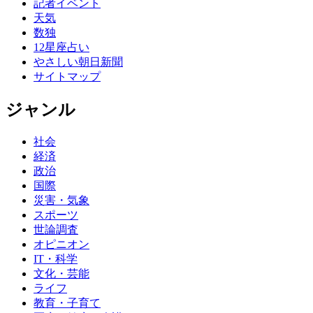
記者イベント
天気
数独
12星座占い
やさしい朝日新聞
サイトマップ
ジャンル
社会
経済
政治
国際
災害・気象
スポーツ
世論調査
オピニオン
IT・科学
文化・芸能
ライフ
教育・子育て