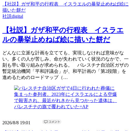
【社説】ガザ和平の行程表 イスラエルの暴挙止めねば絵に
描いた餅だ
社説digital
【社説】ガザ和平の行程表 イスラエ
ルの暴挙止めねば絵に描いた餅だ
どんなに立派な計画を立てても、実現しなければ意味がな
い。多くの人が苦しみ、命が失われていく状況のなかで、一
刻も早い取り組みが求められる。 パレスチナ自治区ガザの
暫定統治機関「平和評議会」が、和平計画の「第2段階」を
進めるためのロードマップ（…
2026/8/8 19:01