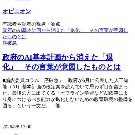
オピニオン
有識者や記者の視点・論点
政府のAI基本計画から消えた「退化」 その言葉が意図し
たものとは
序破急
政府のAI基本計画から消えた「退
化」 その言葉が意図したものとは
■論説委員コラム「序破急」 政府が6月に公表した人工知
能（AI）基本計画の改定案を読んでいて思わず目が留まっ
た。最後の方に出てくる「オフライン学習などAI依存によ
り身につけるべき能力が退化しないための教育環境の整備を
図る」という一文だ。 能…
2026/8/8 17:00