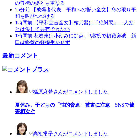
の皆様の姿とも重なる
55分前
【被爆者代表 平和への誓い全文】命の限り平
和を叫びつづける
1時間前
【平和宣言全文】核兵器は「絶対悪」 人類
とは決して共存できない
1時間前
花巻東は小刻みに加点、3継投で初戦突破 新
田は終盤の好機生かせず
最新コメント
福原麻希さんがコメントしました
夏休み、子どもの「性的脅迫」被害に注意 SNSで被
害相次ぐ
高祖常子さんがコメントしました