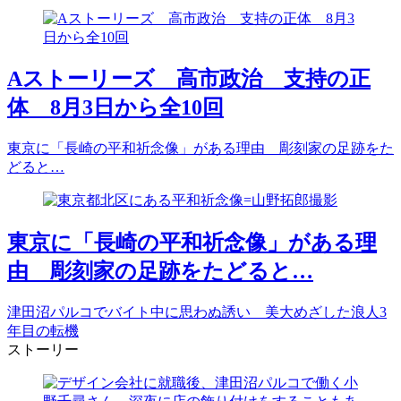
Aストーリーズ 高市政治 支持の正
体 8月3日から全10回
東京に「長崎の平和祈念像」がある理由 彫刻家の足跡をた
どると…
東京に「長崎の平和祈念像」がある理
由 彫刻家の足跡をたどると…
津田沼パルコでバイト中に思わぬ誘い 美大めざした浪人3
年目の転機
ストーリー