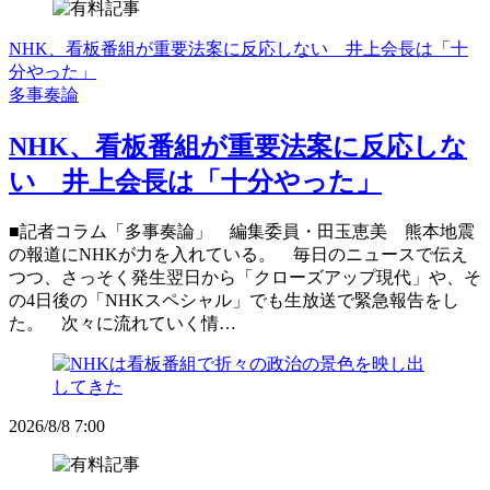
NHK、看板番組が重要法案に反応しない 井上会長は「十
分やった」
多事奏論
NHK、看板番組が重要法案に反応しな
い 井上会長は「十分やった」
■記者コラム「多事奏論」 編集委員・田玉恵美 熊本地震
の報道にNHKが力を入れている。 毎日のニュースで伝え
つつ、さっそく発生翌日から「クローズアップ現代」や、そ
の4日後の「NHKスペシャル」でも生放送で緊急報告をし
た。 次々に流れていく情…
2026/8/8 7:00