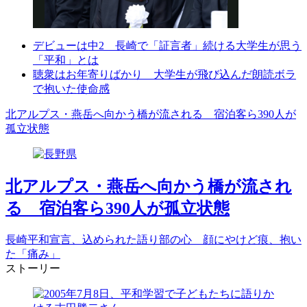
Play
デビューは中2 長崎で「証言者」続ける大学生が思う
Video
「平和」とは
聴衆はお年寄りばかり 大学生が飛び込んだ朗読ボラ
で抱いた使命感
北アルプス・燕岳へ向かう橋が流される 宿泊客ら390人が
孤立状態
北アルプス・燕岳へ向かう橋が流され
る 宿泊客ら390人が孤立状態
長崎平和宣言、込められた語り部の心 顔にやけど痕、抱い
た「痛み」
ストーリー