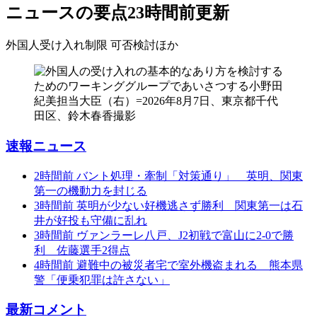
ニュースの要点
23時間前更新
外国人受け入れ制限 可否検討
ほか
速報ニュース
2時間前
バント処理・牽制「対策通り」 英明、関東
第一の機動力を封じる
3時間前
英明が少ない好機逃さず勝利 関東第一は石
井が好投も守備に乱れ
3時間前
ヴァンラーレ八戸、J2初戦で富山に2-0で勝
利 佐藤選手2得点
4時間前
避難中の被災者宅で室外機盗まれる 熊本県
警「便乗犯罪は許さない」
最新コメント