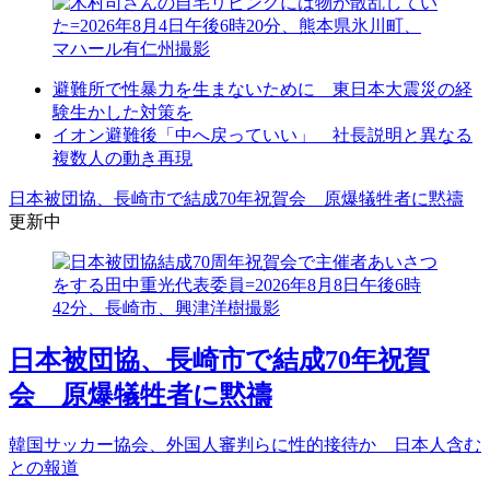
避難所で性暴力を生まないために 東日本大震災の経
験生かした対策を
イオン避難後「中へ戻っていい」 社長説明と異なる
複数人の動き再現
日本被団協、長崎市で結成70年祝賀会 原爆犠牲者に黙禱
更新中
日本被団協、長崎市で結成70年祝賀
会 原爆犠牲者に黙禱
韓国サッカー協会、外国人審判らに性的接待か 日本人含む
との報道