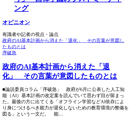
ング
オピニオン
有識者や記者の視点・論点
政府のAI基本計画から消えた「退化」 その言葉が意図し
たものとは
序破急
政府のAI基本計画から消えた「退
化」 その言葉が意図したものとは
■論説委員コラム「序破急」 政府が6月に公表した人工知
能（AI）基本計画の改定案を読んでいて思わず目が留まっ
た。最後の方に出てくる「オフライン学習などAI依存によ
り身につけるべき能力が退化しないための教育環境の整備を
図る」という一文だ。 能…