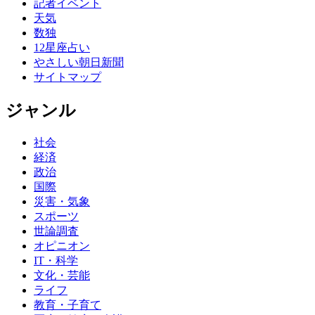
記者イベント
天気
数独
12星座占い
やさしい朝日新聞
サイトマップ
ジャンル
社会
経済
政治
国際
災害・気象
スポーツ
世論調査
オピニオン
IT・科学
文化・芸能
ライフ
教育・子育て