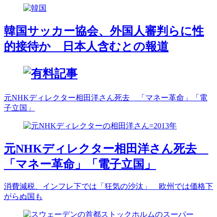
韓国サッカー協会、外国人審判らに性
的接待か 日本人含むとの報道
元NHKディレクター相田洋さん死去 「マネー革命」「電
子立国」
元NHKディレクター相田洋さん死去
「マネー革命」「電子立国」
消費減税、インフレ下では「狂気の沙汰」 欧州では価格下
がらぬ国も