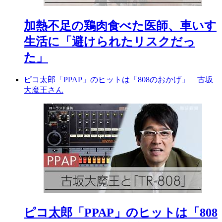
加熱不足の鶏肉食べた医師、車いす
生活に「避けられたリスクだっ
た」
ピコ太郎「PPAP」のヒットは「808のおかげ」 古坂
大魔王さん
ピコ太郎「PPAP」のヒットは「808