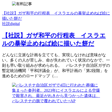
【社説】ガザ和平の行程表 イスラエルの暴挙止めねば絵に
描いた餅だ
社説digital
【社説】ガザ和平の行程表 イスラエ
ルの暴挙止めねば絵に描いた餅だ
どんなに立派な計画を立てても、実現しなければ意味がな
い。多くの人が苦しみ、命が失われていく状況のなかで、一
刻も早い取り組みが求められる。 パレスチナ自治区ガザの
暫定統治機関「平和評議会」が、和平計画の「第2段階」を
進めるためのロードマップ（…