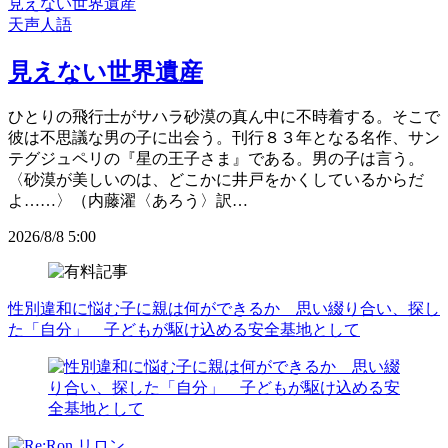
見えない世界遺産
天声人語
見えない世界遺産
ひとりの飛行士がサハラ砂漠の真ん中に不時着する。そこで
彼は不思議な男の子に出会う。刊行８３年となる名作、サン
テグジュペリの『星の王子さま』である。男の子は言う。
〈砂漠が美しいのは、どこかに井戸をかくしているからだ
よ……〉（内藤濯〈あろう〉訳…
2026/8/8 5:00
性別違和に悩む子に親は何ができるか 思い綴り合い、探し
た「自分」 子どもが駆け込める安全基地として