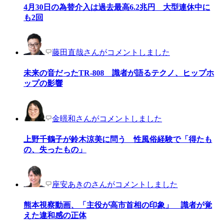
4月30日の為替介入は過去最高6.2兆円 大型連休中に
も2回
藤田直哉さんがコメントしました
未来の音だったTR-808 識者が語るテクノ、ヒップホ
ップの影響
金暻和さんがコメントしました
上野千鶴子が鈴木涼美に問う 性風俗経験で「得たも
の、失ったもの」
座安あきのさんがコメントしました
熊本視察動画、「主役が高市首相の印象」 識者が覚
えた違和感の正体