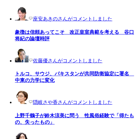
座安あきのさんがコメントしました
象徴は信頼あってこそ 改正皇室典範を考える 谷口
将紀の論壇時評
佐藤優さんがコメントしました
トルコ、サウジ、パキスタンが共同防衛協定に署名
中東の力学に変化
隠岐さや香さんがコメントしました
上野千鶴子が鈴木涼美に問う 性風俗経験で「得たも
の、失ったもの」