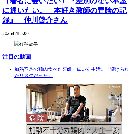
（著者に会いたい）『差別のない本屋
に通いたい。 本好き教師の冒険の記
録』 仲川啓介さん
2026/8/8 5:00
注目の動画
加熱不足の鶏肉食べた医師、車いす生活に「避けられ
たリスクだった」