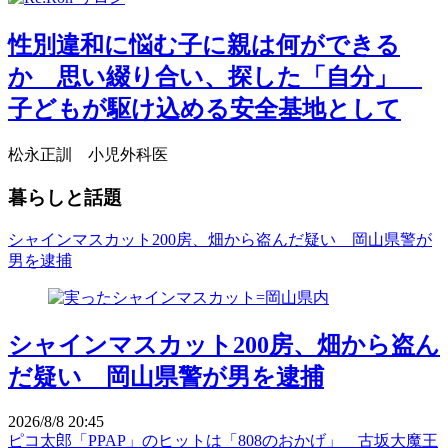
性別違和に悩む子に親は何ができる
か 思い綴り合い、探した「自分」
子どもが駆け込める安全基地として
松永正訓 小児外科医
暮らしと話題
シャインマスカット200房、畑から盗んだ疑い 岡山県警が
男を逮捕
シャインマスカット200房、畑から盗ん
だ疑い 岡山県警が男を逮捕
2026/8/8 20:45
ピコ太郎「PPAP」のヒットは「808のおかげ」 古坂大魔王