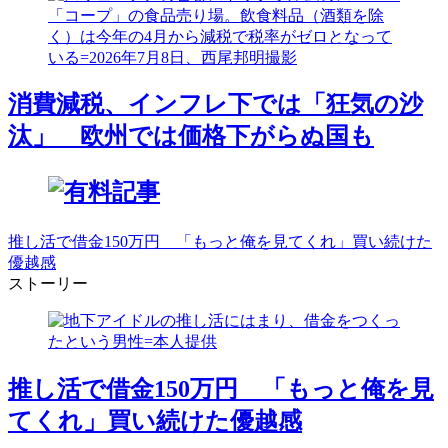
消費減税、インフレ下では「狂気の沙
汰」 欧州では価格下がらぬ国も
推し活で借金150万円 「もっと俺を見てくれ」買い続けた
優越感
ストーリー
推し活で借金150万円 「もっと俺を見
てくれ」買い続けた優越感