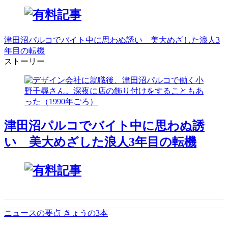
津田沼パルコでバイト中に思わぬ誘い 美大めざした浪人3
年目の転機
ストーリー
津田沼パルコでバイト中に思わぬ誘
い 美大めざした浪人3年目の転機
ニュースの要点 きょうの3本