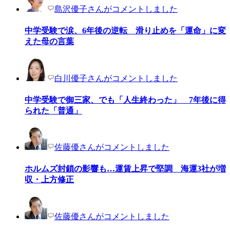
島沢優子さんがコメントしました
中学受験で涙、6年後の逆転 滑り止めを「運命」に変
えた母の言葉
白川優子さんがコメントしました
中学受験で御三家、でも「人生終わった」 7年後に得
られた「普通」
佐藤優さんがコメントしました
ホルムズ封鎖の影響も…運賃上昇で堅調 海運3社が増
収・上方修正
佐藤優さんがコメントしました