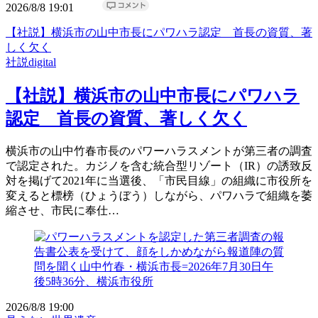
2026/8/8 19:01
【社説】横浜市の山中市長にパワハラ認定 首長の資質、著
しく欠く
社説digital
【社説】横浜市の山中市長にパワハラ
認定 首長の資質、著しく欠く
横浜市の山中竹春市長のパワーハラスメントが第三者の調査
で認定された。カジノを含む統合型リゾート（IR）の誘致反
対を掲げて2021年に当選後、「市民目線」の組織に市役所を
変えると標榜（ひょうぼう）しながら、パワハラで組織を萎
縮させ、市民に奉仕…
2026/8/8 19:00