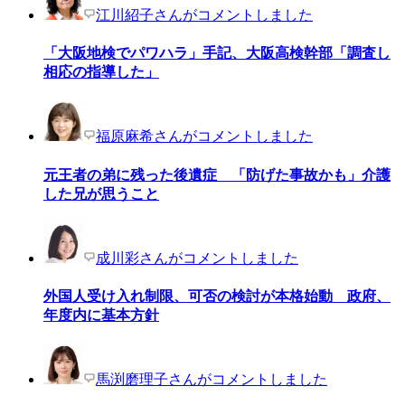
江川紹子さんがコメントしました
「大阪地検でパワハラ」手記、大阪高検幹部「調査し
相応の指導した」
福原麻希さんがコメントしました
元王者の弟に残った後遺症 「防げた事故かも」介護
した兄が思うこと
成川彩さんがコメントしました
外国人受け入れ制限、可否の検討が本格始動 政府、
年度内に基本方針
馬渕磨理子さんがコメントしました