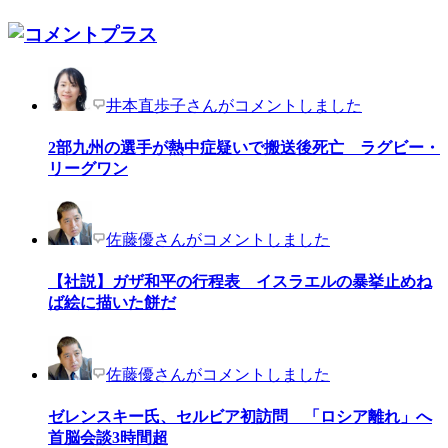
井本直歩子さんがコメントしました
2部九州の選手が熱中症疑いで搬送後死亡 ラグビー・
リーグワン
佐藤優さんがコメントしました
【社説】ガザ和平の行程表 イスラエルの暴挙止めね
ば絵に描いた餅だ
佐藤優さんがコメントしました
ゼレンスキー氏、セルビア初訪問 「ロシア離れ」へ
首脳会談3時間超