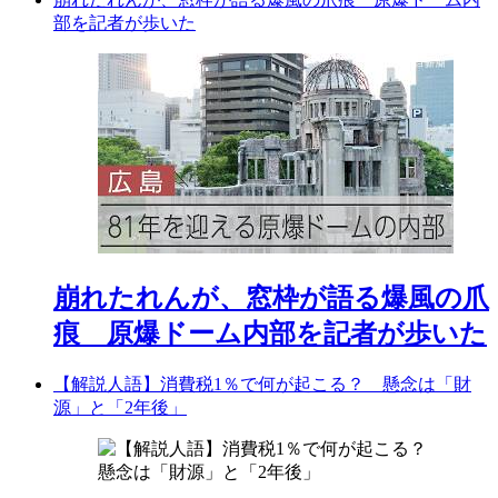
部を記者が歩いた
崩れたれんが、窓枠が語る爆風の爪
痕 原爆ドーム内部を記者が歩いた
【解説人語】消費税1％で何が起こる？ 懸念は「財
源」と「2年後」