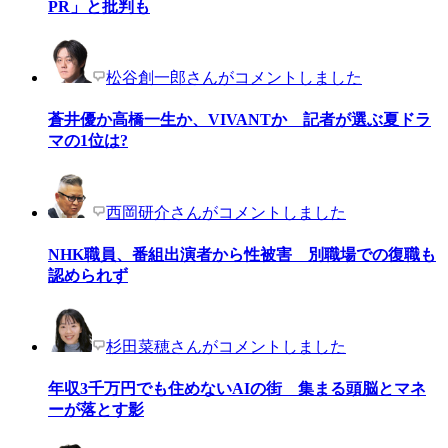
PR」と批判も
松谷創一郎さんがコメントしました
蒼井優か高橋一生か、VIVANTか 記者が選ぶ夏ドラ
マの1位は?
西岡研介さんがコメントしました
NHK職員、番組出演者から性被害 別職場での復職も
認められず
杉田菜穂さんがコメントしました
年収3千万円でも住めないAIの街 集まる頭脳とマネ
ーが落とす影