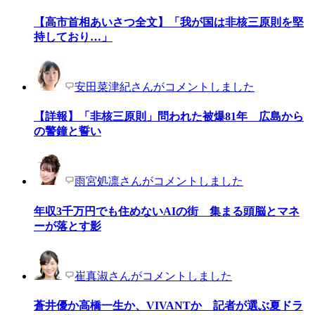
【高市首相あいさつ全文】「我が国は非核三原則を堅
持しており…」
安田菜津紀さんがコメントしました
【詳報】「非核三原則」問われた被爆81年 広島から
の警鐘と誓い
雨宮処凛さんがコメントしました
年収3千万円でも住めないAIの街 集まる頭脳とマネ
ーが落とす影
崔真淑さんがコメントしました
蒼井優か高橋一生か、VIVANTか 記者が選ぶ夏ドラ