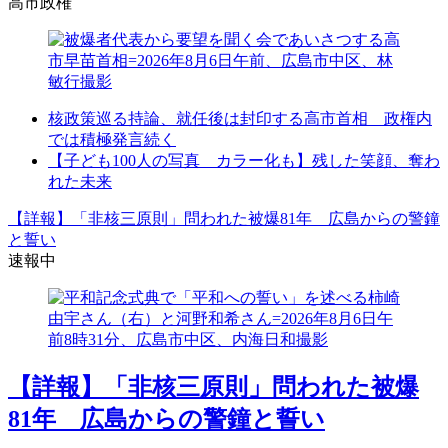
高市政権
核政策巡る持論、就任後は封印する高市首相 政権内
では積極発言続く
【子ども100人の写真 カラー化も】残した笑顔、奪わ
れた未来
【詳報】「非核三原則」問われた被爆81年 広島からの警鐘
と誓い
速報中
【詳報】「非核三原則」問われた被爆
81年 広島からの警鐘と誓い