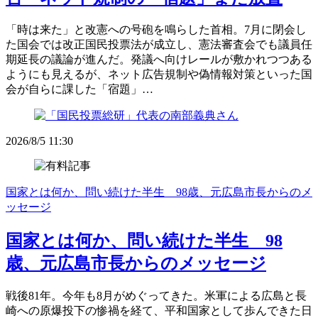
「時は来た」と改憲への号砲を鳴らした首相。7月に閉会し
た国会では改正国民投票法が成立し、憲法審査会でも議員任
期延長の議論が進んだ。発議へ向けレールが敷かれつつある
ようにも見えるが、ネット広告規制や偽情報対策といった国
会が自らに課した「宿題」…
2026/8/5 11:30
国家とは何か、問い続けた半生 98歳、元広島市長からのメ
ッセージ
国家とは何か、問い続けた半生 98
歳、元広島市長からのメッセージ
戦後81年。今年も8月がめぐってきた。米軍による広島と長
崎への原爆投下の惨禍を経て、平和国家として歩んできた日