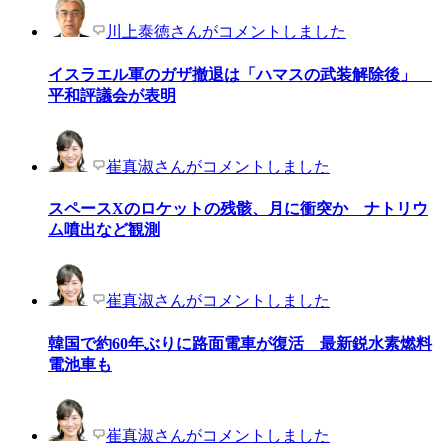
川上泰徳さんがコメントしました
イスラエル軍のガザ撤退は「ハマスの武装解除後」
平和評議会が表明
崔真淑さんがコメントしました
スペースXのロケットの残骸、月に衝突か ナトリウ
ム噴出など観測
崔真淑さんがコメントしました
韓国で約60年ぶりに路面電車が復活 最新鋭水素燃料
電池車も
崔真淑さんがコメントしました