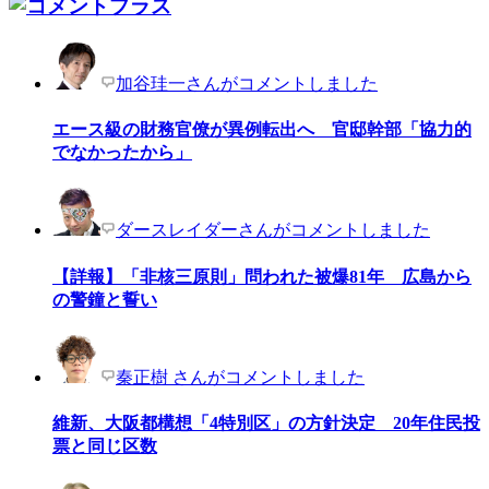
加谷珪一さんがコメントしました
エース級の財務官僚が異例転出へ 官邸幹部「協力的
でなかったから」
ダースレイダーさんがコメントしました
【詳報】「非核三原則」問われた被爆81年 広島から
の警鐘と誓い
秦正樹 さんがコメントしました
維新、大阪都構想「4特別区」の方針決定 20年住民投
票と同じ区数