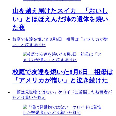
山を越え届けたスイカ 「おいし
い」とほほえんだ姉の遺体を焼い
た夜
校庭で友達を焼いた8月6日 祖母は「アメリカが憎
い」と泣き続けた
校庭で友達を焼いた8月6日 祖母は
「アメリカが憎い」と泣き続けた
「僕は見世物ではない」ケロイドに苦悩した被爆者が
たどり着いた答え