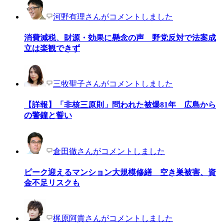
河野有理さんがコメントしました
消費減税、財源・効果に懸念の声 野党反対で法案成
立は楽観できず
三牧聖子さんがコメントしました
【詳報】「非核三原則」問われた被爆81年 広島から
の警鐘と誓い
倉田徹さんがコメントしました
ピーク迎えるマンション大規模修繕 空き巣被害、資
金不足リスクも
梶原阿貴さんがコメントしました