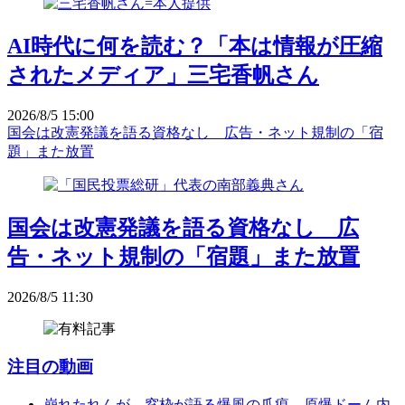
AI時代に何を読む？「本は情報が圧縮
されたメディア」三宅香帆さん
2026/8/5 15:00
国会は改憲発議を語る資格なし 広告・ネット規制の「宿
題」また放置
国会は改憲発議を語る資格なし 広
告・ネット規制の「宿題」また放置
2026/8/5 11:30
注目の動画
崩れたれんが、窓枠が語る爆風の爪痕 原爆ドーム内