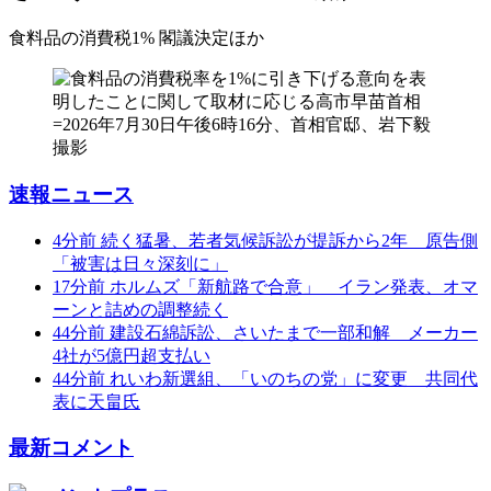
食料品の消費税1% 閣議決定
ほか
速報ニュース
4分前
続く猛暑、若者気候訴訟が提訴から2年 原告側
「被害は日々深刻に」
17分前
ホルムズ「新航路で合意」 イラン発表、オマ
ーンと詰めの調整続く
44分前
建設石綿訴訟、さいたまで一部和解 メーカー
4社が5億円超支払い
44分前
れいわ新選組、「いのちの党」に変更 共同代
表に天畠氏
最新コメント