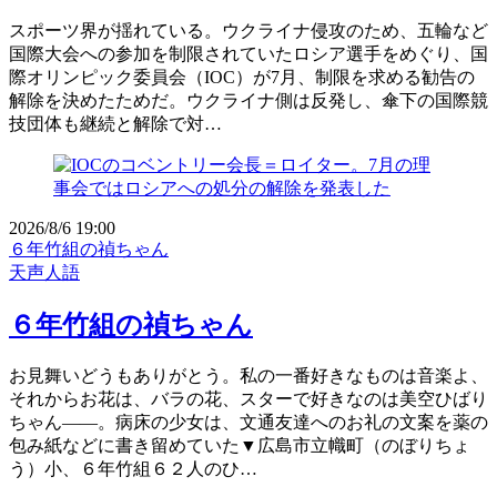
スポーツ界が揺れている。ウクライナ侵攻のため、五輪など
国際大会への参加を制限されていたロシア選手をめぐり、国
際オリンピック委員会（IOC）が7月、制限を求める勧告の
解除を決めたためだ。ウクライナ側は反発し、傘下の国際競
技団体も継続と解除で対…
2026/8/6 19:00
６年竹組の禎ちゃん
天声人語
６年竹組の禎ちゃん
お見舞いどうもありがとう。私の一番好きなものは音楽よ、
それからお花は、バラの花、スターで好きなのは美空ひばり
ちゃん――。病床の少女は、文通友達へのお礼の文案を薬の
包み紙などに書き留めていた▼広島市立幟町（のぼりちょ
う）小、６年竹組６２人のひ…