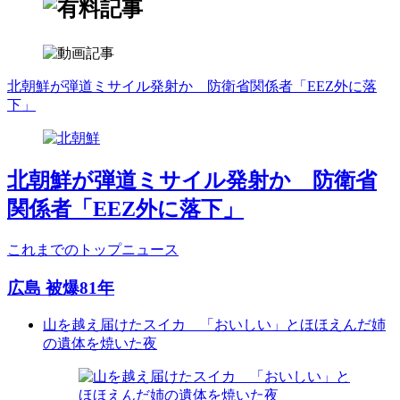
北朝鮮が弾道ミサイル発射か 防衛省関係者「EEZ外に落
下」
北朝鮮が弾道ミサイル発射か 防衛省
関係者「EEZ外に落下」
これまでのトップニュース
広島 被爆81年
山を越え届けたスイカ 「おいしい」とほほえんだ姉
の遺体を焼いた夜