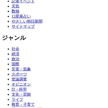
記者イベント
天気
数独
12星座占い
やさしい朝日新聞
サイトマップ
ジャンル
社会
経済
政治
国際
災害・気象
スポーツ
世論調査
オピニオン
IT・科学
文化・芸能
ライフ
教育・子育て