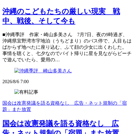
沖縄のこどもたちの厳しい現実 戦
中、戦後、そして今も
■沖縄季評 作家・崎山多美さん 7月7日、夜の9時過ぎ、
沖縄県宜野湾市宇地泊（うちどまり）のバス停で、人目もは
ばからず地べたに座り込む、ふて顔の少女に出くわした。
事情を聴くと、七夕なのでバイト帰りに星を見ながらビーチ
で遊んでいたら、愛用の…
2026/8/6 7:00
国会は改憲発議を語る資格なし 広告・ネット規制の「宿
題」また放置
国会は改憲発議を語る資格なし 広
告・ネット規制の「宿題」また放置