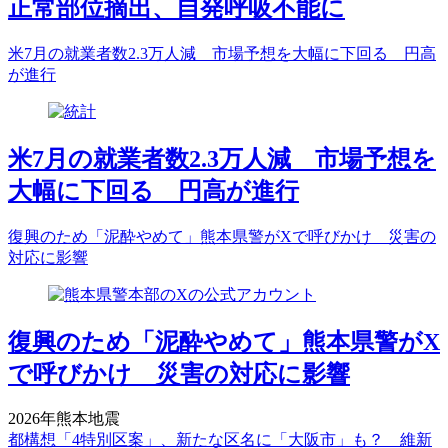
正常部位摘出、自発呼吸不能に
米7月の就業者数2.3万人減 市場予想を大幅に下回る 円高
が進行
米7月の就業者数2.3万人減 市場予想を
大幅に下回る 円高が進行
復興のため「泥酔やめて」熊本県警がXで呼びかけ 災害の
対応に影響
復興のため「泥酔やめて」熊本県警がX
で呼びかけ 災害の対応に影響
2026年熊本地震
都構想「4特別区案」、新たな区名に「大阪市」も？ 維新