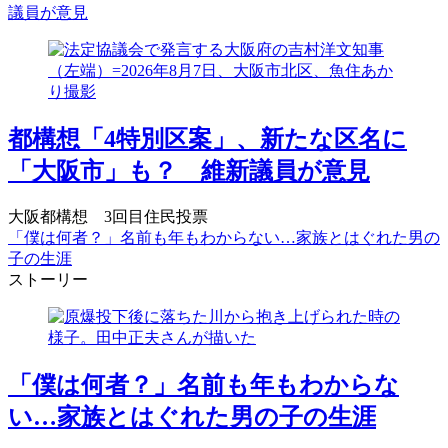
議員が意見
都構想「4特別区案」、新たな区名に
「大阪市」も？ 維新議員が意見
大阪都構想 3回目住民投票
「僕は何者？」名前も年もわからない…家族とはぐれた男の
子の生涯
ストーリー
「僕は何者？」名前も年もわからな
い…家族とはぐれた男の子の生涯