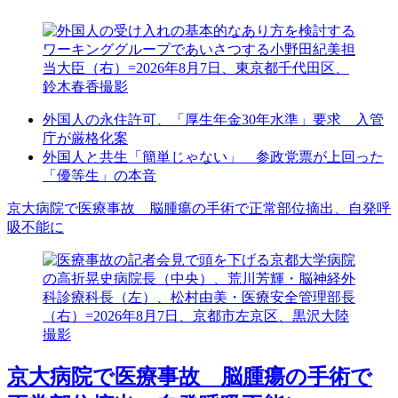
外国人の永住許可、「厚生年金30年水準」要求 入管
庁が厳格化案
外国人と共生「簡単じゃない」 参政党票が上回った
「優等生」の本音
京大病院で医療事故 脳腫瘍の手術で正常部位摘出、自発呼
吸不能に
京大病院で医療事故 脳腫瘍の手術で