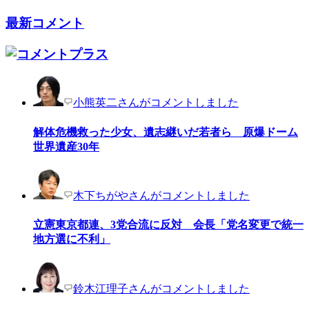
最新コメント
小熊英二さんがコメントしました
解体危機救った少女、遺志継いだ若者ら 原爆ドーム
世界遺産30年
木下ちがやさんがコメントしました
立憲東京都連、3党合流に反対 会長「党名変更で統一
地方選に不利」
鈴木江理子さんがコメントしました