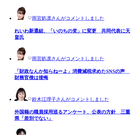
雨宮処凛さんがコメントしました
れいわ新選組、「いのちの党」に変更 共同代表に天
畠氏
雨宮処凛さんがコメントしました
「財政なんか知らねーよ」消費減税求めたSNSの声
財務官僚は後悔
鈴木江理子さんがコメントしました
外国籍の職員採用巡るアンケート、公表の方針 三重
県「差別でない」