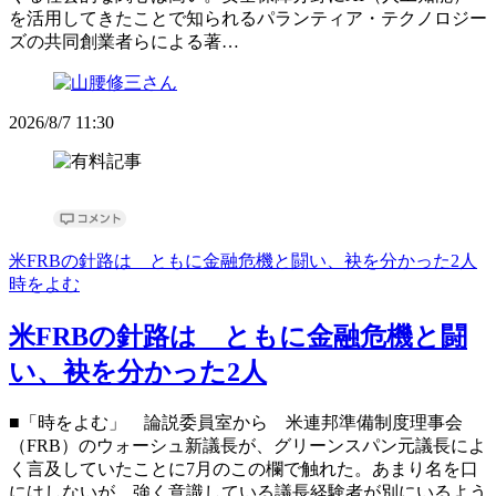
を活用してきたことで知られるパランティア・テクノロジー
ズの共同創業者らによる著…
2026/8/7 11:30
米FRBの針路は ともに金融危機と闘い、袂を分かった2人
時をよむ
米FRBの針路は ともに金融危機と闘
い、袂を分かった2人
■「時をよむ」 論説委員室から 米連邦準備制度理事会
（FRB）のウォーシュ新議長が、グリーンスパン元議長によ
く言及していたことに7月のこの欄で触れた。あまり名を口
にはしないが、強く意識している議長経験者が別にいるよう