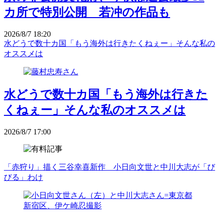
カ所で特別公開 若冲の作品も
2026/8/7 18:20
水どうで数十カ国「もう海外は行きたくねぇー」そんな私の
オススメは
水どうで数十カ国「もう海外は行きた
くねぇー」そんな私のオススメは
2026/8/7 17:00
「赤狩り」描く三谷幸喜新作 小日向文世と中川大志が「び
びる」わけ