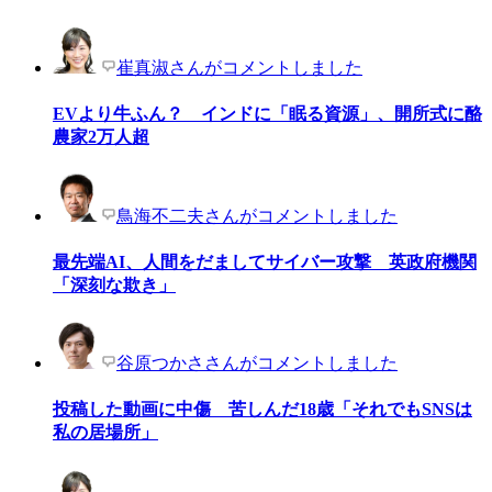
崔真淑さんがコメントしました
EVより牛ふん？ インドに「眠る資源」、開所式に酪
農家2万人超
鳥海不二夫さんがコメントしました
最先端AI、人間をだましてサイバー攻撃 英政府機関
「深刻な欺き」
谷原つかささんがコメントしました
投稿した動画に中傷 苦しんだ18歳「それでもSNSは
私の居場所」