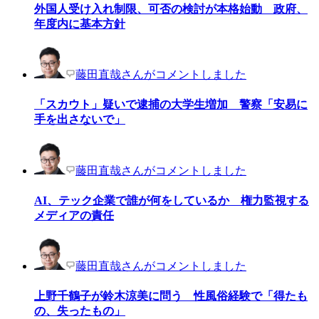
外国人受け入れ制限、可否の検討が本格始動 政府、
年度内に基本方針
藤田直哉さんがコメントしました
「スカウト」疑いで逮捕の大学生増加 警察「安易に
手を出さないで」
藤田直哉さんがコメントしました
AI、テック企業で誰が何をしているか 権力監視する
メディアの責任
藤田直哉さんがコメントしました
上野千鶴子が鈴木涼美に問う 性風俗経験で「得たも
の、失ったもの」