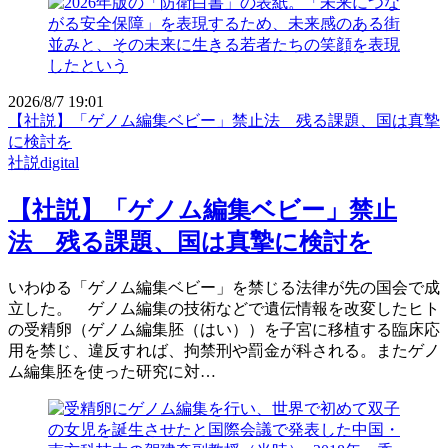
2026/8/7 19:01
【社説】「ゲノム編集ベビー」禁止法 残る課題、国は真摯
に検討を
社説digital
【社説】「ゲノム編集ベビー」禁止
法 残る課題、国は真摯に検討を
いわゆる「ゲノム編集ベビー」を禁じる法律が先の国会で成
立した。 ゲノム編集の技術などで遺伝情報を改変したヒト
の受精卵（ゲノム編集胚（はい））を子宮に移植する臨床応
用を禁じ、違反すれば、拘禁刑や罰金が科される。またゲノ
ム編集胚を使った研究に対…