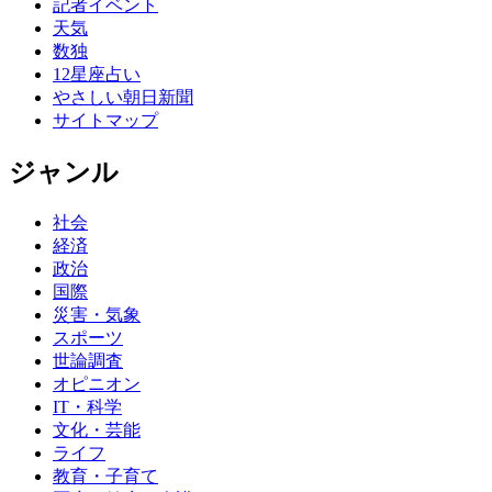
記者イベント
天気
数独
12星座占い
やさしい朝日新聞
サイトマップ
ジャンル
社会
経済
政治
国際
災害・気象
スポーツ
世論調査
オピニオン
IT・科学
文化・芸能
ライフ
教育・子育て