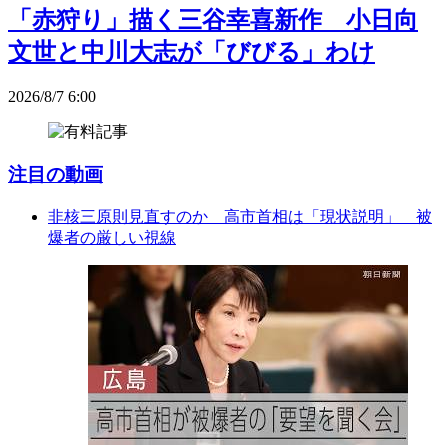
「赤狩り」描く三谷幸喜新作 小日向
文世と中川大志が「びびる」わけ
2026/8/7 6:00
注目の動画
非核三原則見直すのか 高市首相は「現状説明」 被
爆者の厳しい視線