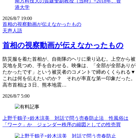
2026/8/7 19:00
首相の視察動画が伝えなかったもの
天声人語
首相の視察動画が伝えなかったもの
防災服を着た首相が、自衛隊のヘリに乗り込む。上空から被
災地を見つめ、手を合わせる。映像は、「全部が全部ありが
たかったです」という被災者のコメントで締めくくられる▼
これは何を伝えたいのか？ それが率直な第一印象だった。
高市首相は３日、熊本地震…
2026/8/7 5:00
上野千鶴子×鈴木涼美 対話で問う売春防止法 性風俗は
「ワーク」か ジェンダー秩序の縮図としての性売買