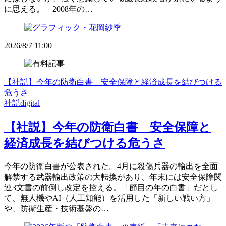
に思える。 2008年の…
2026/8/7 11:00
【社説】今年の防衛白書 安全保障と経済成長を結びつける
危うさ
社説digital
【社説】今年の防衛白書 安全保障と
経済成長を結びつける危うさ
今年の防衛白書が公表された。4月に殺傷兵器の輸出を全面
解禁する武器輸出政策の大転換があり、年末には安全保障関
連3文書の前倒し改定を控える。「節目の年の白書」だとし
て、無人機やAI（人工知能）を活用した「新しい戦い方」
や、防衛生産・技術基盤の…