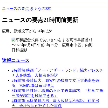
ニュースの要点 きょうの3本
ニュースの要点
21時間前更新
広島、原爆投下から81年
ほか
速報ニュース
2時間前
映画「ノー・アザー・ランド」協力パレスチ
ナ人を銃撃 入植者を起訴
2時間前
長崎日大、18安打の猛攻で立正大淞南を破
る 六回以降は毎回得点
3時間前
科捜研元職員の不正で再審請求 「初めて第
三者が鑑定を検証できる」
4時間前
元従業員の男、殺人容疑は不起訴 住宅出
火、会社役員が死亡した事件