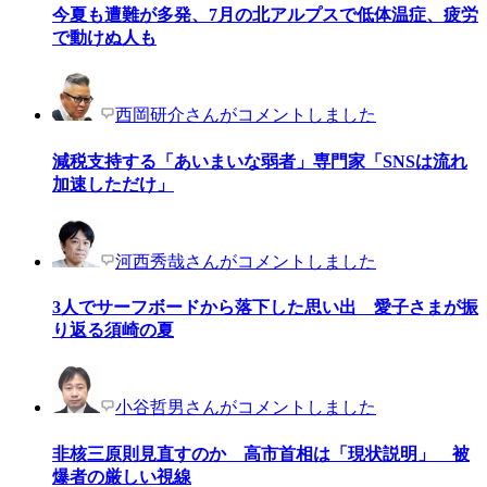
今夏も遭難が多発、7月の北アルプスで低体温症、疲労
で動けぬ人も
西岡研介さんがコメントしました
減税支持する「あいまいな弱者」専門家「SNSは流れ
加速しただけ」
河西秀哉さんがコメントしました
3人でサーフボードから落下した思い出 愛子さまが振
り返る須崎の夏
小谷哲男さんがコメントしました
非核三原則見直すのか 高市首相は「現状説明」 被
爆者の厳しい視線