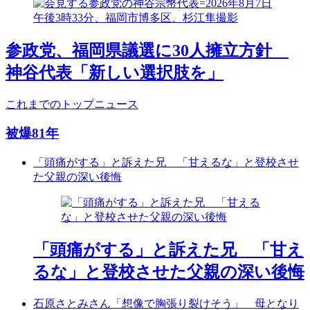
参政党、福岡県議選に30人擁立方針
神谷代表「新しい選択肢を」
これまでのトップニュース
被爆81年
「頭痛がする」と訴えた兄 「甘えるな」と登校させ
た父親の深い後悔
「頭痛がする」と訴えた兄 「甘え
るな」と登校させた父親の深い後悔
石原さとみさん「想像で胸張り裂けそう」 母となり