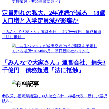
定員割れの私大、2年連続で減る 18歳
人口増と入学定員減が影響か
「みんなで大家さん」運営会社、損失3千億円 債務超過
「法に抵触」
「みんなで大家さん」運営会社、損失3
千億円 債務超過「法に抵触」
参政党、福岡県議選に30人擁立方針 神谷代表「新しい選択
肢を」