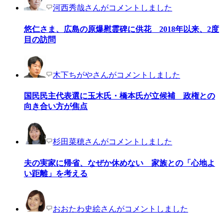
河西秀哉さんがコメントしました
悠仁さま、広島の原爆慰霊碑に供花 2018年以来、2度
目の訪問
木下ちがやさんがコメントしました
国民民主代表選に玉木氏・橋本氏が立候補 政権との
向き合い方が焦点
杉田菜穂さんがコメントしました
夫の実家に帰省、なぜか休めない 家族との「心地よ
い距離」を考える
おおたわ史絵さんがコメントしました