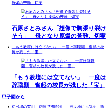
原爆の苦難、切実
石原さとみさん「想像で胸張り裂け
そう」 母となり原爆の苦難、切実
「もう教壇には立てない」 一度は辞職願 奮起の校
長が残した「宝」
「もう教壇には立てない」 一度は
辞職願 奮起の校長が残した「宝」
甲子園から
初出場の有明、逆転で初勝利 「被災地に元気を」熊