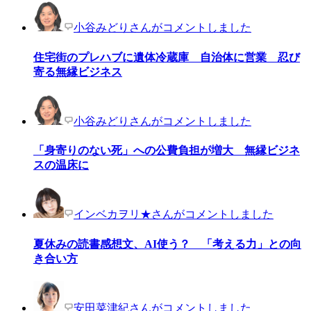
小谷みどりさんがコメントしました
住宅街のプレハブに遺体冷蔵庫 自治体に営業 忍び
寄る無縁ビジネス
小谷みどりさんがコメントしました
「身寄りのない死」への公費負担が増大 無縁ビジネ
スの温床に
インベカヲリ★さんがコメントしました
夏休みの読書感想文、AI使う？ 「考える力」との向
き合い方
安田菜津紀さんがコメントしました