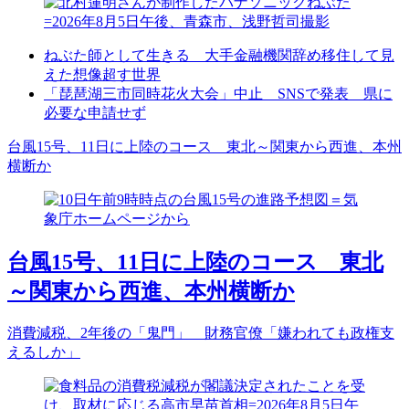
ねぶた師として生きる 大手金融機関辞め移住して見
えた想像超す世界
「琵琶湖三市同時花火大会」中止 SNSで発表 県に
必要な申請せず
台風15号、11日に上陸のコース 東北～関東から西進、本州
横断か
台風15号、11日に上陸のコース 東北
～関東から西進、本州横断か
消費減税、2年後の「鬼門」 財務官僚「嫌われても政権支
えるしか」