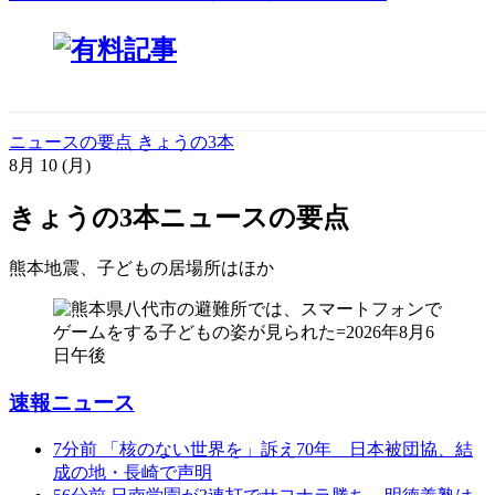
ニュースの要点 きょうの3本
8月
10
(月)
きょうの3本
ニュースの要点
熊本地震、子どもの居場所は
ほか
速報ニュース
7分前
「核のない世界を」訴え70年 日本被団協、結
成の地・長崎で声明