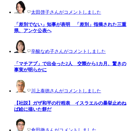
太田啓子さんがコメントしました
「差別でない」知事が表明 「差別」指摘された三重
県、アンケ公表へ
辛酸なめ子さんがコメントしました
「マチアプ」で出会った2人 交際から1カ月、驚きの
事実が明らかに
川上泰徳さんがコメントしました
【社説】ガザ和平の行程表 イスラエルの暴挙止めね
ば絵に描いた餅だ
倉田徹さんがコメントしました