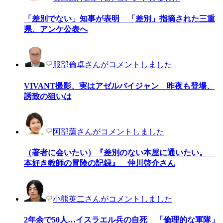
「差別でない」知事が表明 「差別」指摘された三重
県、アンケ公表へ
服部倫卓さんがコメントしました
VIVANT撮影、実はアゼルバイジャン 昨夜も登場、
誘致の狙いは
阿部藹さんがコメントしました
（著者に会いたい）『差別のない本屋に通いたい。
本好き教師の冒険の記録』 仲川啓介さん
小熊英二さんがコメントしました
2年余で50人…イスラエル兵の自死 「倫理的な軍隊」