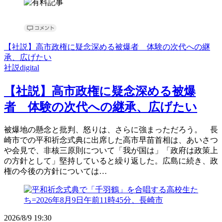
【社説】高市政権に疑念深める被爆者 体験の次代への継
承、広げたい
社説digital
【社説】高市政権に疑念深める被爆
者 体験の次代への継承、広げたい
被爆地の懸念と批判、怒りは、さらに強まっただろう。 長
崎市での平和祈念式典に出席した高市早苗首相は、あいさつ
や会見で、非核三原則について「我が国は」「政府は政策上
の方針として」堅持していると繰り返した。広島に続き、政
権の今後の方針については…
2026/8/9 19:30