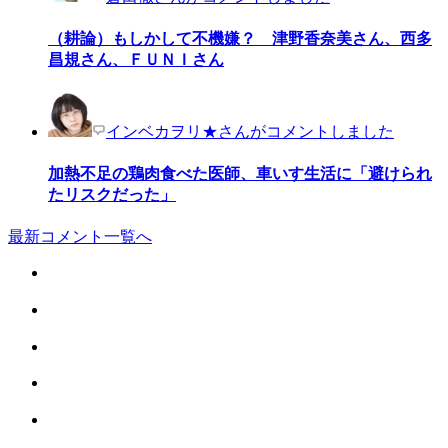
（耕論）もしかして不機嫌？ 津野香奈美さん、西多
昌規さん、ＦＵＮＩさん
インベカヲリ★さんがコメントしました
加熱不足の鶏肉食べた医師、車いす生活に「避けられ
たリスクだった」
最新コメント一覧へ