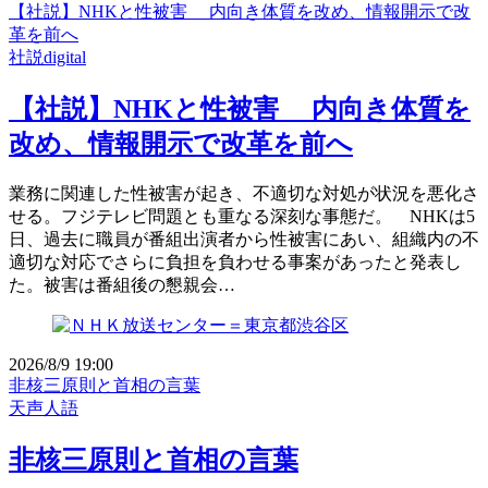
【社説】NHKと性被害 内向き体質を改め、情報開示で改
革を前へ
社説digital
【社説】NHKと性被害 内向き体質を
改め、情報開示で改革を前へ
業務に関連した性被害が起き、不適切な対処が状況を悪化さ
せる。フジテレビ問題とも重なる深刻な事態だ。 NHKは5
日、過去に職員が番組出演者から性被害にあい、組織内の不
適切な対応でさらに負担を負わせる事案があったと発表し
た。被害は番組後の懇親会…
2026/8/9 19:00
非核三原則と首相の言葉
天声人語
非核三原則と首相の言葉