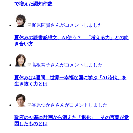
で増えた認知件数
梶原阿貴さんがコメントしました
夏休みの読書感想文、AI使う？ 「考える力」との向
き合い方
高祖常子さんがコメントしました
夏休みは4週間 世界一幸福な国に学ぶ「AI時代」を
生き抜く力とは
谷原つかささんがコメントしました
政府のAI基本計画から消えた「退化」 その言葉が意
図したものとは