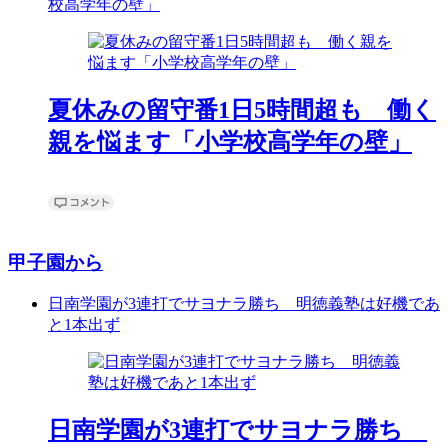
校高学年の壁」
夏休みの留守番1日5時間超も 働く
親を悩ます「小学校高学年の壁」
甲子園から
日南学園が3連打でサヨナラ勝ち 明徳義塾は好機であ
と1本出ず
日南学園が3連打でサヨナラ勝ち