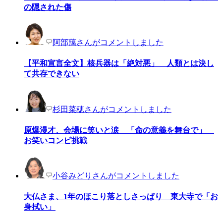
の隠された傷
阿部藹さんがコメントしました
【平和宣言全文】核兵器は「絶対悪」 人類とは決し
て共存できない
杉田菜穂さんがコメントしました
原爆漫才、会場に笑いと涙 「命の意義を舞台で」
お笑いコンビ挑戦
小谷みどりさんがコメントしました
大仏さま、1年のほこり落としさっぱり 東大寺で「お
身拭い」