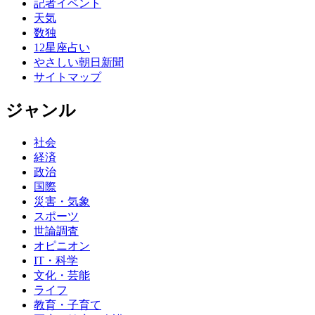
記者イベント
天気
数独
12星座占い
やさしい朝日新聞
サイトマップ
ジャンル
社会
経済
政治
国際
災害・気象
スポーツ
世論調査
オピニオン
IT・科学
文化・芸能
ライフ
教育・子育て