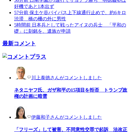
56分前
日南学園が3連打でサヨナラ勝ち 明徳義塾は
好機であと1本出ず
57分前
保土ケ谷バイパス上下線通行止めで、約6キロ
渋滞 橋の柵の外に男性
5時間前
日本兵として戦ったアイヌの兵士 「平和の
礎」に刻銘を、遺族が申請
最新コメント
川上泰徳さんがコメントしました
ネタニヤフ氏、ガザ和平の15項目を拒否 トランプ政
権の計画に暗雲
伊藤和子さんがコメントしました
「フリーズ」して被害、不同意性交罪で起訴 法改正