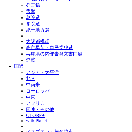
発言録
選挙
衆院選
参院選
統一地方選
大阪都構想
高市早苗・自民党総裁
兵庫県の内部告発文書問題
連載
国際
アジア・太平洋
北米
中南米
ヨーロッパ
中東
アフリカ
国連・その他
GLOBE+
with Planet
ベネズエラ大統領拘束