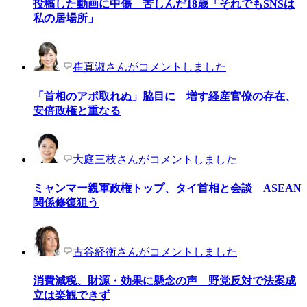
投稿した動画に中傷 苦しんだ18歳「それでもSNSは
私の居場所」
崔真淑さんがコメントしました
「首相のアポ取れぬ」脇目に 増す経産官僚の存在、
安倍政権と重なる
大庭三枝さんがコメントしました
ミャンマー親軍政権トップ、タイ首相と会談 ASEAN
関係修復狙う
古谷経衡さんがコメントしました
消費減税、財源・効果に懸念の声 野党反対で法案成
立は楽観できず