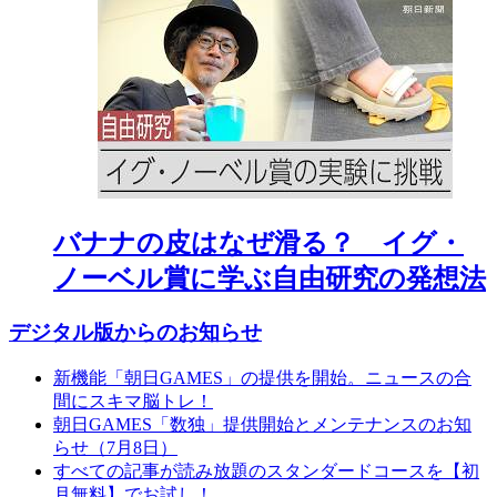
バナナの皮はなぜ滑る？ イグ・
ノーベル賞に学ぶ自由研究の発想法
デジタル版からのお知らせ
新機能「朝日GAMES」の提供を開始。ニュースの合
間にスキマ脳トレ！
朝日GAMES「数独」提供開始とメンテナンスのお知
らせ（7月8日）
すべての記事が読み放題のスタンダードコースを【初
月無料】でお試し！