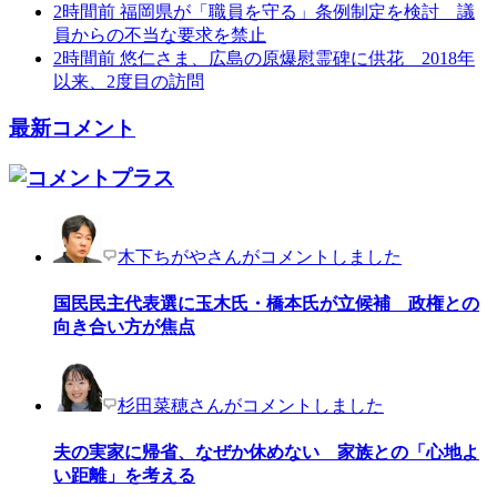
2時間前
福岡県が「職員を守る」条例制定を検討 議
員からの不当な要求を禁止
2時間前
悠仁さま、広島の原爆慰霊碑に供花 2018年
以来、2度目の訪問
最新コメント
木下ちがやさんがコメントしました
国民民主代表選に玉木氏・橋本氏が立候補 政権との
向き合い方が焦点
杉田菜穂さんがコメントしました
夫の実家に帰省、なぜか休めない 家族との「心地よ
い距離」を考える