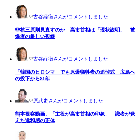
古谷経衡さんがコメントしました
非核三原則見直すのか 高市首相は「現状説明」 被
爆者の厳しい視線
古谷経衡さんがコメントしました
「韓国のヒロシマ」でも原爆犠牲者の追悼式 広島へ
の投下から81年
原武史さんがコメントしました
熊本視察動画、「主役が高市首相の印象」 識者が覚
えた違和感の正体