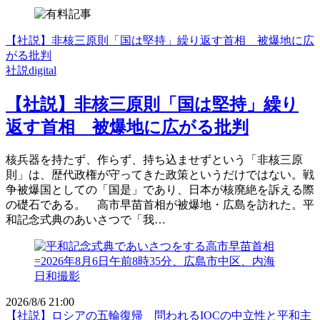
【社説】非核三原則「国は堅持」繰り返す首相 被爆地に広
がる批判
社説digital
【社説】非核三原則「国は堅持」繰り
返す首相 被爆地に広がる批判
核兵器を持たず、作らず、持ち込ませずという「非核三原
則」は、歴代政権が守ってきた政策というだけではない。戦
争被爆国としての「国是」であり、日本が核廃絶を訴える際
の礎石である。 高市早苗首相が被爆地・広島を訪れた。平
和記念式典のあいさつで「我…
2026/8/6 21:00
【社説】ロシアの五輪復帰 問われるIOCの中立性と平和主