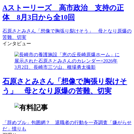
Aストーリーズ 高市政治 支持の正
体 8月3日から全10回
石原さとみさん「想像で胸張り裂けそう」 母となり原爆の
苦難、切実
インタビュー
石原さとみさん「想像で胸張り裂けそ
う」 母となり原爆の苦難、切実
「辞めプル」包囲網？ 退職者の行動を一斉調査「嫌がらせ
だ」憤りも