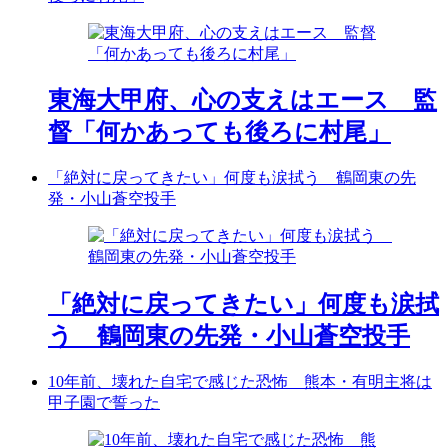
東海大甲府、心の支えはエース 監
督「何かあっても後ろに村尾」
「絶対に戻ってきたい」何度も涙拭う 鶴岡東の先
発・小山蒼空投手
「絶対に戻ってきたい」何度も涙拭
う 鶴岡東の先発・小山蒼空投手
10年前、壊れた自宅で感じた恐怖 熊本・有明主将は
甲子園で誓った