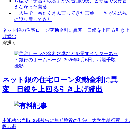
17歳で「子宮を取る」がん告知の夜、ピザ屋で父が言
えなかった言葉
「人生で一番たくさん言ってきた言葉」 乳がんの私
に巡り戻ってきた
ネット銀の住宅ローン変動金利に異変 日銀を上回る引き上
げ続出
深掘り
ネット銀の住宅ローン変動金利に異
変 日銀を上回る引き上げ続出
主犯格の当時18歳被告に無期懲役の判決 大学生暴行死 札
幌地裁