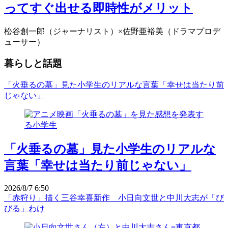
ってすぐ出せる即時性がメリット
松谷創一郎（ジャーナリスト）×佐野亜裕美（ドラマプロデ
ューサー）
暮らしと話題
「火垂るの墓」見た小学生のリアルな言葉「幸せは当たり前
じゃない」
「火垂るの墓」見た小学生のリアルな
言葉「幸せは当たり前じゃない」
2026/8/7 6:50
「赤狩り」描く三谷幸喜新作 小日向文世と中川大志が「び
びる」わけ