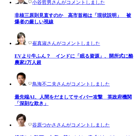
小谷哲男さんがコメントしました
非核三原則見直すのか 高市首相は「現状説明」 被
爆者の厳しい視線
崔真淑さんがコメントしました
EVより牛ふん？ インドに「眠る資源」、開所式に酪
農家2万人超
鳥海不二夫さんがコメントしました
最先端AI、人間をだましてサイバー攻撃 英政府機関
「深刻な欺き」
谷原つかささんがコメントしました