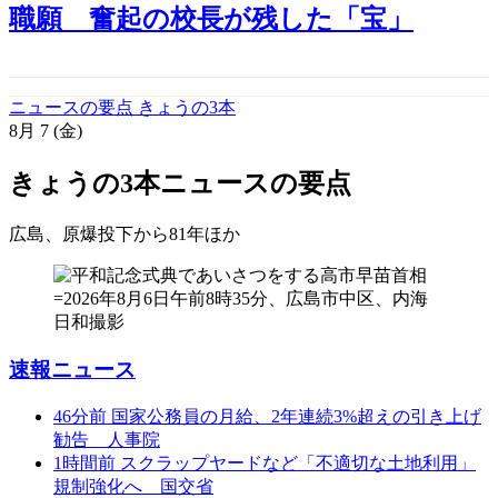
職願 奮起の校長が残した「宝」
ニュースの要点 きょうの3本
8月
7
(金)
きょうの3本
ニュースの要点
広島、原爆投下から81年
ほか
速報ニュース
46分前
国家公務員の月給、2年連続3%超えの引き上げ
勧告 人事院
1時間前
スクラップヤードなど「不適切な土地利用」
規制強化へ 国交省