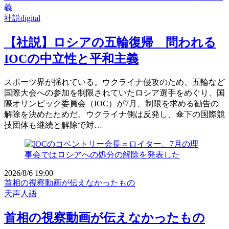
義
社説digital
【社説】ロシアの五輪復帰 問われる
IOCの中立性と平和主義
スポーツ界が揺れている。ウクライナ侵攻のため、五輪など
国際大会への参加を制限されていたロシア選手をめぐり、国
際オリンピック委員会（IOC）が7月、制限を求める勧告の
解除を決めたためだ。ウクライナ側は反発し、傘下の国際競
技団体も継続と解除で対…
2026/8/6 19:00
首相の視察動画が伝えなかったもの
天声人語
首相の視察動画が伝えなかったもの