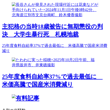
主犯格の当時18歳被告に無期懲役の判
決 大学生暴行死 札幌地裁
25年度食料自給率37%で過去最低に 米価高騰で国産米消費
減り
25年度食料自給率37%で過去最低に
米価高騰で国産米消費減り