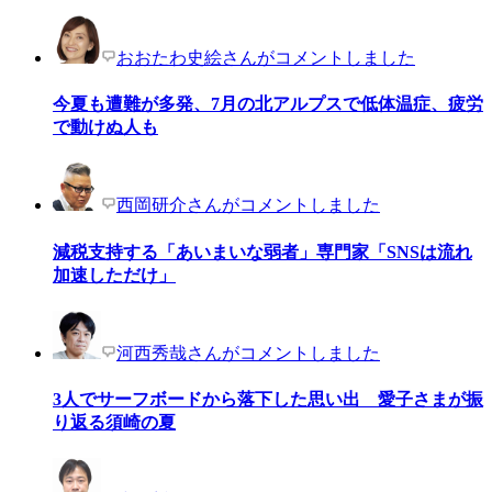
おおたわ史絵さんがコメントしました
今夏も遭難が多発、7月の北アルプスで低体温症、疲労
で動けぬ人も
西岡研介さんがコメントしました
減税支持する「あいまいな弱者」専門家「SNSは流れ
加速しただけ」
河西秀哉さんがコメントしました
3人でサーフボードから落下した思い出 愛子さまが振
り返る須崎の夏