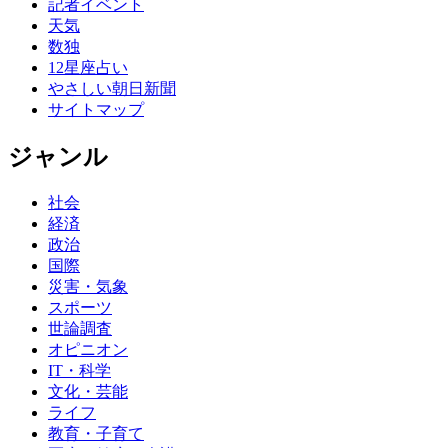
記者イベント
天気
数独
12星座占い
やさしい朝日新聞
サイトマップ
ジャンル
社会
経済
政治
国際
災害・気象
スポーツ
世論調査
オピニオン
IT・科学
文化・芸能
ライフ
教育・子育て