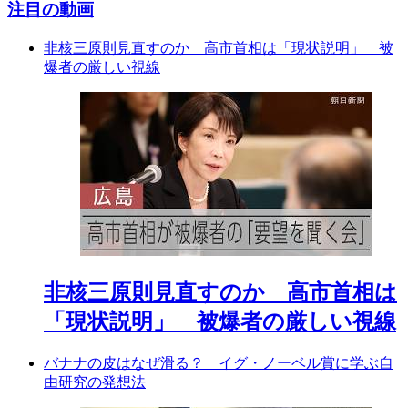
注目の動画
非核三原則見直すのか 高市首相は「現状説明」 被
爆者の厳しい視線
非核三原則見直すのか 高市首相は
「現状説明」 被爆者の厳しい視線
バナナの皮はなぜ滑る？ イグ・ノーベル賞に学ぶ自
由研究の発想法