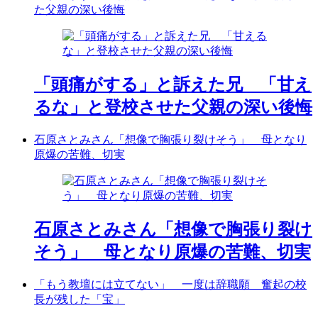
た父親の深い後悔
「頭痛がする」と訴えた兄 「甘え
るな」と登校させた父親の深い後悔
石原さとみさん「想像で胸張り裂けそう」 母となり
原爆の苦難、切実
石原さとみさん「想像で胸張り裂け
そう」 母となり原爆の苦難、切実
「もう教壇には立てない」 一度は辞職願 奮起の校
長が残した「宝」