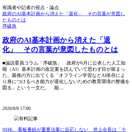
有識者や記者の視点・論点
政府のAI基本計画から消えた「退化」 その言葉が意図し
たものとは
序破急
政府のAI基本計画から消えた「退
化」 その言葉が意図したものとは
■論説委員コラム「序破急」 政府が6月に公表した人工知
能（AI）基本計画の改定案を読んでいて思わず目が留まっ
た。最後の方に出てくる「オフライン学習などAI依存によ
り身につけるべき能力が退化しないための教育環境の整備を
図る」という一文だ。 能…
2026/8/8 17:00
NHK、看板番組が重要法案に反応しない 井上会長は「十