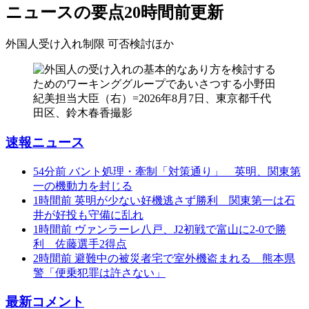
ニュースの要点
20時間前更新
外国人受け入れ制限 可否検討
ほか
速報ニュース
54分前
バント処理・牽制「対策通り」 英明、関東第
一の機動力を封じる
1時間前
英明が少ない好機逃さず勝利 関東第一は石
井が好投も守備に乱れ
1時間前
ヴァンラーレ八戸、J2初戦で富山に2-0で勝
利 佐藤選手2得点
2時間前
避難中の被災者宅で室外機盗まれる 熊本県
警「便乗犯罪は許さない」
最新コメント