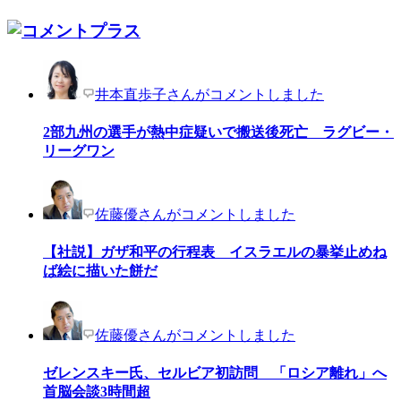
井本直歩子さんがコメントしました
2部九州の選手が熱中症疑いで搬送後死亡 ラグビー・
リーグワン
佐藤優さんがコメントしました
【社説】ガザ和平の行程表 イスラエルの暴挙止めね
ば絵に描いた餅だ
佐藤優さんがコメントしました
ゼレンスキー氏、セルビア初訪問 「ロシア離れ」へ
首脳会談3時間超