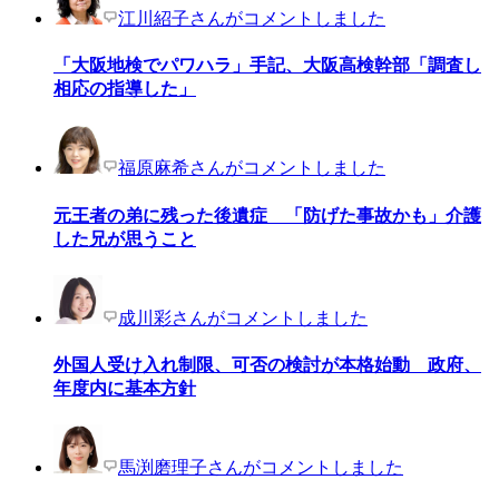
江川紹子さんがコメントしました
「大阪地検でパワハラ」手記、大阪高検幹部「調査し
相応の指導した」
福原麻希さんがコメントしました
元王者の弟に残った後遺症 「防げた事故かも」介護
した兄が思うこと
成川彩さんがコメントしました
外国人受け入れ制限、可否の検討が本格始動 政府、
年度内に基本方針
馬渕磨理子さんがコメントしました