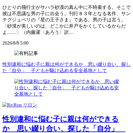
ひとりの飛行士がサハラ砂漠の真ん中に不時着する。そこで
彼は不思議な男の子に出会う。刊行８３年となる名作、サン
テグジュペリの『星の王子さま』である。男の子は言う。
〈砂漠が美しいのは、どこかに井戸をかくしているからだ
よ……〉（内藤濯〈あろう〉訳…
2026/8/8 5:00
性別違和に悩む子に親は何ができるか 思い綴り合い、探し
た「自分」 子どもが駆け込める安全基地として
性別違和に悩む子に親は何ができる
か 思い綴り合い、探した「自分」