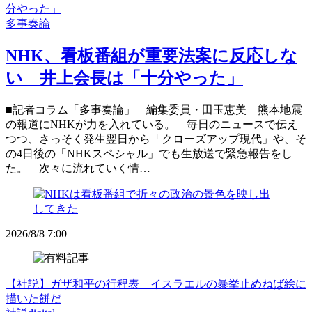
分やった」
多事奏論
NHK、看板番組が重要法案に反応しな
い 井上会長は「十分やった」
■記者コラム「多事奏論」 編集委員・田玉恵美 熊本地震
の報道にNHKが力を入れている。 毎日のニュースで伝え
つつ、さっそく発生翌日から「クローズアップ現代」や、そ
の4日後の「NHKスペシャル」でも生放送で緊急報告をし
た。 次々に流れていく情…
2026/8/8 7:00
【社説】ガザ和平の行程表 イスラエルの暴挙止めねば絵に
描いた餅だ