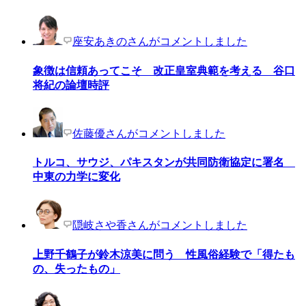
座安あきのさんがコメントしました
象徴は信頼あってこそ 改正皇室典範を考える 谷口
将紀の論壇時評
佐藤優さんがコメントしました
トルコ、サウジ、パキスタンが共同防衛協定に署名
中東の力学に変化
隠岐さや香さんがコメントしました
上野千鶴子が鈴木涼美に問う 性風俗経験で「得たも
の、失ったもの」