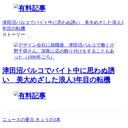
津田沼パルコでバイト中に思わぬ誘い 美大めざした浪人3
年目の転機
ストーリー
津田沼パルコでバイト中に思わぬ誘
い 美大めざした浪人3年目の転機
ニュースの要点 きょうの3本