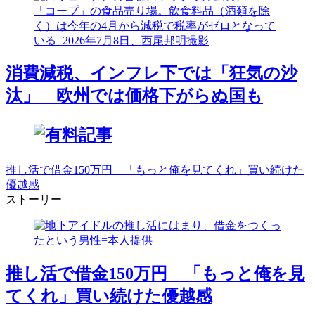
消費減税、インフレ下では「狂気の沙
汰」 欧州では価格下がらぬ国も
推し活で借金150万円 「もっと俺を見てくれ」買い続けた
優越感
ストーリー
推し活で借金150万円 「もっと俺を見
てくれ」買い続けた優越感