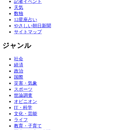
記者イベント
天気
数独
12星座占い
やさしい朝日新聞
サイトマップ
ジャンル
社会
経済
政治
国際
災害・気象
スポーツ
世論調査
オピニオン
IT・科学
文化・芸能
ライフ
教育・子育て