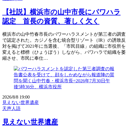
【社説】横浜市の山中市長にパワハラ
認定 首長の資質、著しく欠く
横浜市の山中竹春市長のパワーハラスメントが第三者の調査
で認定された。カジノを含む統合型リゾート（IR）の誘致反
対を掲げて2021年に当選後、「市民目線」の組織に市役所を
変えると標榜（ひょうぼう）しながら、パワハラで組織を萎
縮させ、市民に奉仕…
2026/8/8 19:00
見えない世界遺産
天声人語
見えない世界遺産