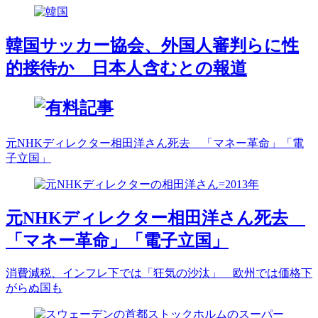
韓国サッカー協会、外国人審判らに性
的接待か 日本人含むとの報道
元NHKディレクター相田洋さん死去 「マネー革命」「電
子立国」
元NHKディレクター相田洋さん死去
「マネー革命」「電子立国」
消費減税、インフレ下では「狂気の沙汰」 欧州では価格下
がらぬ国も