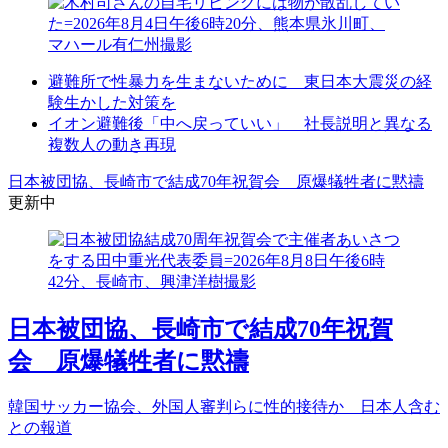
避難所で性暴力を生まないために 東日本大震災の経
験生かした対策を
イオン避難後「中へ戻っていい」 社長説明と異なる
複数人の動き再現
日本被団協、長崎市で結成70年祝賀会 原爆犠牲者に黙禱
更新中
日本被団協、長崎市で結成70年祝賀
会 原爆犠牲者に黙禱
韓国サッカー協会、外国人審判らに性的接待か 日本人含む
との報道