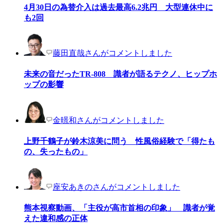
4月30日の為替介入は過去最高6.2兆円 大型連休中に
も2回
藤田直哉さんがコメントしました
未来の音だったTR-808 識者が語るテクノ、ヒップホ
ップの影響
金暻和さんがコメントしました
上野千鶴子が鈴木涼美に問う 性風俗経験で「得たも
の、失ったもの」
座安あきのさんがコメントしました
熊本視察動画、「主役が高市首相の印象」 識者が覚
えた違和感の正体