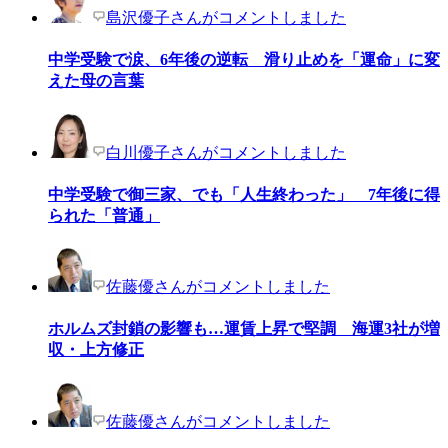
島沢優子さんがコメントしました
中学受験で涙、6年後の逆転 滑り止めを「運命」に変
えた母の言葉
白川優子さんがコメントしました
中学受験で御三家、でも「人生終わった」 7年後に得
られた「普通」
佐藤優さんがコメントしました
ホルムズ封鎖の影響も…運賃上昇で堅調 海運3社が増
収・上方修正
佐藤優さんがコメントしました