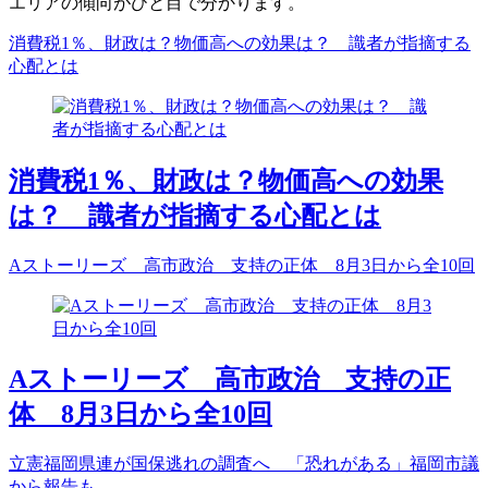
エリアの傾向がひと目で分かります。
消費税1％、財政は？物価高への効果は？ 識者が指摘する
心配とは
消費税1％、財政は？物価高への効果
は？ 識者が指摘する心配とは
Aストーリーズ 高市政治 支持の正体 8月3日から全10回
Aストーリーズ 高市政治 支持の正
体 8月3日から全10回
立憲福岡県連が国保逃れの調査へ 「恐れがある」福岡市議
から報告も