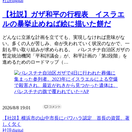
社説digital
【社説】ガザ和平の行程表 イスラエ
ルの暴挙止めねば絵に描いた餅だ
どんなに立派な計画を立てても、実現しなければ意味がな
い。多くの人が苦しみ、命が失われていく状況のなかで、一
刻も早い取り組みが求められる。 パレスチナ自治区ガザの
暫定統治機関「平和評議会」が、和平計画の「第2段階」を
進めるためのロードマップ（…
2026/8/8 19:01
【社説】横浜市の山中市長にパワハラ認定 首長の資質、著
しく欠く
社説digital