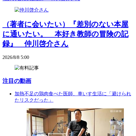
（著者に会いたい）『差別のない本屋
に通いたい。 本好き教師の冒険の記
録』 仲川啓介さん
2026/8/8 5:00
注目の動画
加熱不足の鶏肉食べた医師、車いす生活に「避けられ
たリスクだった」