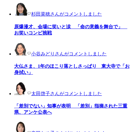
杉田菜穂さんがコメントしました
原爆漫才、会場に笑いと涙 「命の意義を舞台で」
お笑いコンビ挑戦
小谷みどりさんがコメントしました
大仏さま、1年のほこり落としさっぱり 東大寺で「お
身拭い」
太田啓子さんがコメントしました
「差別でない」知事が表明 「差別」指摘された三重
県、アンケ公表へ