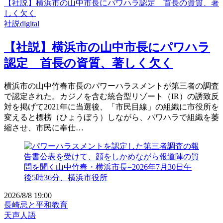
【社説】横浜市の山中市長にパワハラ認定 首長の資質、著
しく欠く
社説digital
【社説】横浜市の山中市長にパワハラ
認定 首長の資質、著しく欠く
横浜市の山中竹春市長のパワーハラスメントが第三者の調査
で認定された。カジノを含む統合型リゾート（IR）の誘致反
対を掲げて2021年に当選後、「市民目線」の組織に市役所を
変えると標榜（ひょうぼう）しながら、パワハラで組織を萎
縮させ、市民に奉仕…
2026/8/8 19:00
長崎忌と平和教育
天声人語