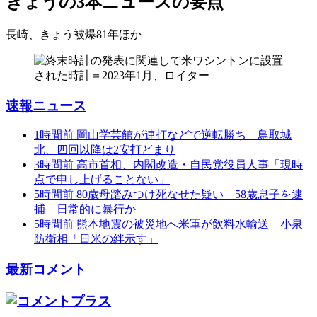
きょうの3本
ニュースの要点
長崎、きょう被爆81年
ほか
速報ニュース
1時間前
岡山学芸館が連打などで逆転勝ち 鳥取城
北、四回以降は2安打どまり
3時間前
高市首相、内閣改造・自民党役員人事「現時
点で申し上げることない」
5時間前
80歳母踏みつけ死なせた疑い 58歳息子を逮
捕 日常的に暴行か
5時間前
熊本地震の被災地へ米軍が飲料水輸送 小泉
防衛相「日米の絆示す」
最新コメント