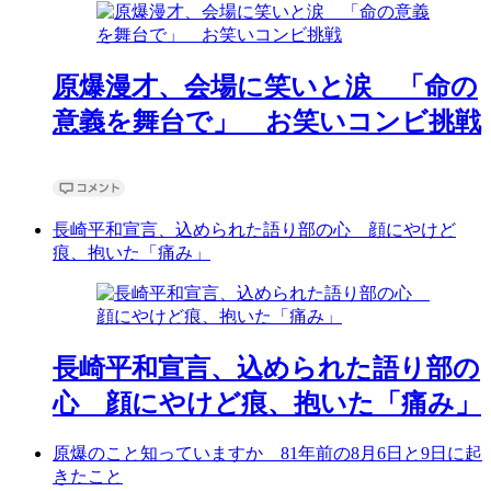
原爆漫才、会場に笑いと涙 「命の
意義を舞台で」 お笑いコンビ挑戦
長崎平和宣言、込められた語り部の心 顔にやけど
痕、抱いた「痛み」
長崎平和宣言、込められた語り部の
心 顔にやけど痕、抱いた「痛み」
原爆のこと知っていますか 81年前の8月6日と9日に起
きたこと