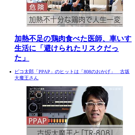
加熱不足の鶏肉食べた医師、車いす
生活に「避けられたリスクだっ
た」
ピコ太郎「PPAP」のヒットは「808のおかげ」 古坂
大魔王さん