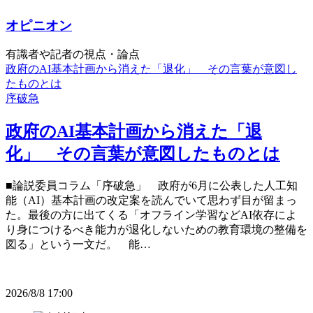
オピニオン
有識者や記者の視点・論点
政府のAI基本計画から消えた「退化」 その言葉が意図し
たものとは
序破急
政府のAI基本計画から消えた「退
化」 その言葉が意図したものとは
■論説委員コラム「序破急」 政府が6月に公表した人工知
能（AI）基本計画の改定案を読んでいて思わず目が留まっ
た。最後の方に出てくる「オフライン学習などAI依存によ
り身につけるべき能力が退化しないための教育環境の整備を
図る」という一文だ。 能…
2026/8/8 17:00