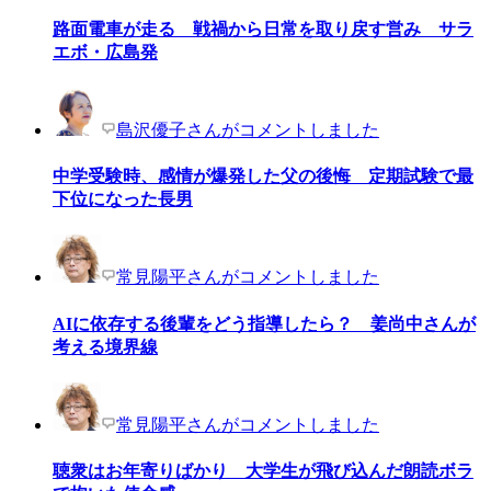
路面電車が走る 戦禍から日常を取り戻す営み サラ
エボ・広島発
島沢優子さんがコメントしました
中学受験時、感情が爆発した父の後悔 定期試験で最
下位になった長男
常見陽平さんがコメントしました
AIに依存する後輩をどう指導したら？ 姜尚中さんが
考える境界線
常見陽平さんがコメントしました
聴衆はお年寄りばかり 大学生が飛び込んだ朗読ボラ