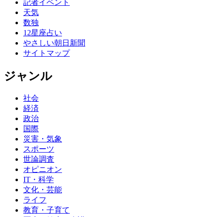
記者イベント
天気
数独
12星座占い
やさしい朝日新聞
サイトマップ
ジャンル
社会
経済
政治
国際
災害・気象
スポーツ
世論調査
オピニオン
IT・科学
文化・芸能
ライフ
教育・子育て