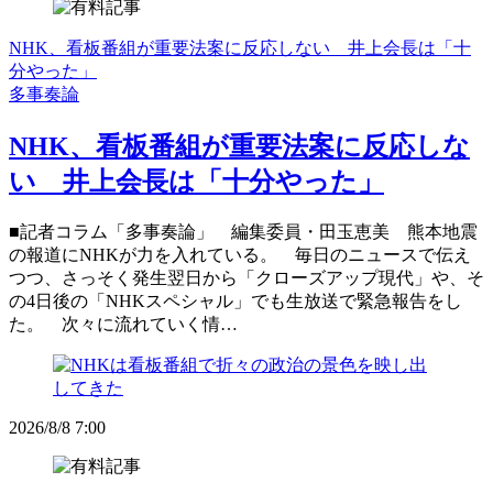
NHK、看板番組が重要法案に反応しない 井上会長は「十
分やった」
多事奏論
NHK、看板番組が重要法案に反応しな
い 井上会長は「十分やった」
■記者コラム「多事奏論」 編集委員・田玉恵美 熊本地震
の報道にNHKが力を入れている。 毎日のニュースで伝え
つつ、さっそく発生翌日から「クローズアップ現代」や、そ
の4日後の「NHKスペシャル」でも生放送で緊急報告をし
た。 次々に流れていく情…
2026/8/8 7:00