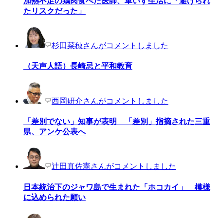
加熱不足の鶏肉食べた医師、車いす生活に「避けられ
たリスクだった」
杉田菜穂さんがコメントしました
（天声人語）長崎忌と平和教育
西岡研介さんがコメントしました
「差別でない」知事が表明 「差別」指摘された三重
県、アンケ公表へ
辻田真佐憲さんがコメントしました
日本統治下のジャワ島で生まれた「ホコカイ」 模様
に込められた願い