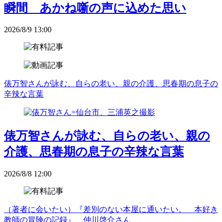
瞬間 あかね噺の声に込めた思い
2026/8/9 13:00
俵万智さんが詠む、自らの老い、親の介護、思春期の息子の
辛辣な言葉
俵万智さんが詠む、自らの老い、親の
介護、思春期の息子の辛辣な言葉
2026/8/8 12:00
（著者に会いたい）『差別のない本屋に通いたい。 本好き
教師の冒険の記録』 仲川啓介さん