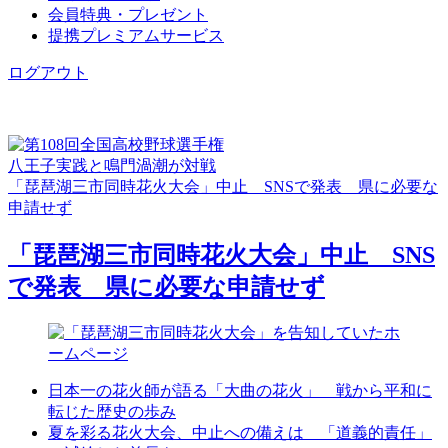
会員特典・プレゼント
提携プレミアムサービス
ログアウト
八王子実践と鳴門渦潮が対戦
「琵琶湖三市同時花火大会」中止 SNSで発表 県に必要な
申請せず
「琵琶湖三市同時花火大会」中止 SNS
で発表 県に必要な申請せず
日本一の花火師が語る「大曲の花火」 戦から平和に
転じた歴史の歩み
夏を彩る花火大会、中止への備えは 「道義的責任」