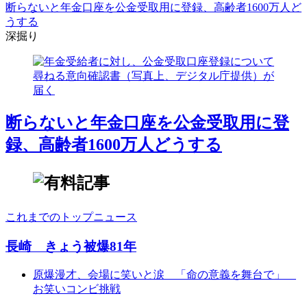
断らないと年金口座を公金受取用に登録、高齢者1600万人ど
うする
深掘り
断らないと年金口座を公金受取用に登
録、高齢者1600万人どうする
これまでのトップニュース
長崎 きょう被爆81年
原爆漫才、会場に笑いと涙 「命の意義を舞台で」
お笑いコンビ挑戦