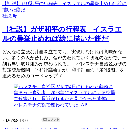
【社説】ガザ和平の行程表 イスラエルの暴挙止めねば絵に
描いた餅だ
社説digital
【社説】ガザ和平の行程表 イスラエ
ルの暴挙止めねば絵に描いた餅だ
どんなに立派な計画を立てても、実現しなければ意味がな
い。多くの人が苦しみ、命が失われていく状況のなかで、一
刻も早い取り組みが求められる。 パレスチナ自治区ガザの
暫定統治機関「平和評議会」が、和平計画の「第2段階」を
進めるためのロードマップ（…
2026/8/8 19:01