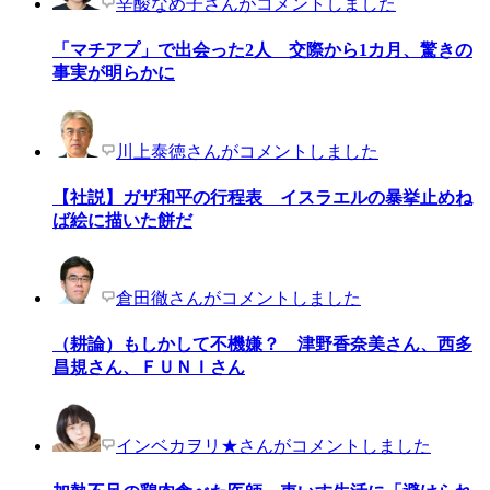
辛酸なめ子さんがコメントしました
「マチアプ」で出会った2人 交際から1カ月、驚きの
事実が明らかに
川上泰徳さんがコメントしました
【社説】ガザ和平の行程表 イスラエルの暴挙止めね
ば絵に描いた餅だ
倉田徹さんがコメントしました
（耕論）もしかして不機嫌？ 津野香奈美さん、西多
昌規さん、ＦＵＮＩさん
インベカヲリ★さんがコメントしました