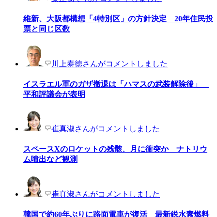
維新、大阪都構想「4特別区」の方針決定 20年住民投
票と同じ区数
川上泰徳さんがコメントしました
イスラエル軍のガザ撤退は「ハマスの武装解除後」
平和評議会が表明
崔真淑さんがコメントしました
スペースXのロケットの残骸、月に衝突か ナトリウ
ム噴出など観測
崔真淑さんがコメントしました
韓国で約60年ぶりに路面電車が復活 最新鋭水素燃料