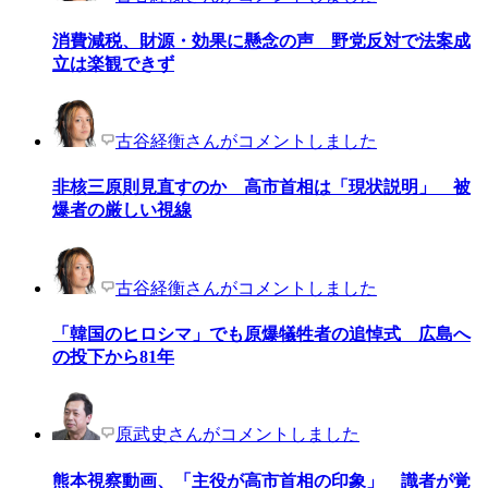
消費減税、財源・効果に懸念の声 野党反対で法案成
立は楽観できず
古谷経衡さんがコメントしました
非核三原則見直すのか 高市首相は「現状説明」 被
爆者の厳しい視線
古谷経衡さんがコメントしました
「韓国のヒロシマ」でも原爆犠牲者の追悼式 広島へ
の投下から81年
原武史さんがコメントしました
熊本視察動画、「主役が高市首相の印象」 識者が覚