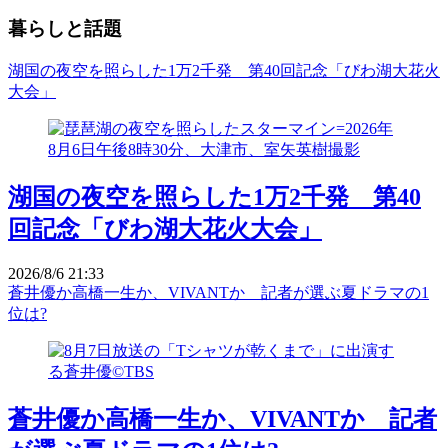
暮らしと話題
湖国の夜空を照らした1万2千発 第40回記念「びわ湖大花火
大会」
湖国の夜空を照らした1万2千発 第40
回記念「びわ湖大花火大会」
2026/8/6 21:33
蒼井優か高橋一生か、VIVANTか 記者が選ぶ夏ドラマの1
位は?
蒼井優か高橋一生か、VIVANTか 記者