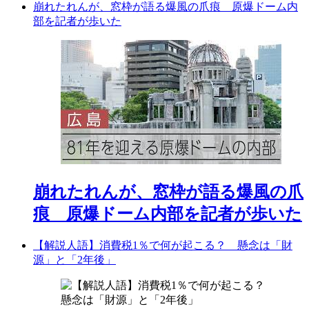
崩れたれんが、窓枠が語る爆風の爪痕 原爆ドーム内
部を記者が歩いた
崩れたれんが、窓枠が語る爆風の爪
痕 原爆ドーム内部を記者が歩いた
【解説人語】消費税1％で何が起こる？ 懸念は「財
源」と「2年後」