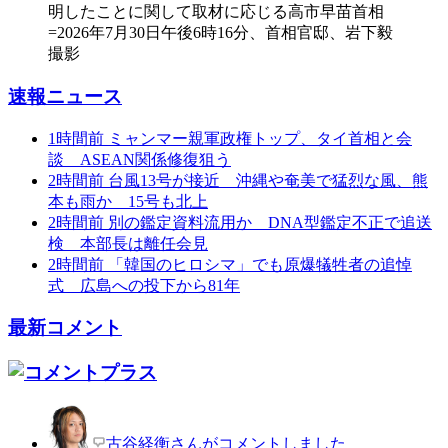
速報ニュース
1時間前
ミャンマー親軍政権トップ、タイ首相と会
談 ASEAN関係修復狙う
2時間前
台風13号が接近 沖縄や奄美で猛烈な風、熊
本も雨か 15号も北上
2時間前
別の鑑定資料流用か DNA型鑑定不正で追送
検 本部長は離任会見
2時間前
「韓国のヒロシマ」でも原爆犠牲者の追悼
式 広島への投下から81年
最新コメント
古谷経衡さんがコメントしました