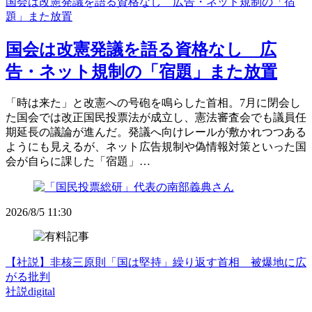
国会は改憲発議を語る資格なし 広告・ネット規制の「宿
題」また放置
国会は改憲発議を語る資格なし 広
告・ネット規制の「宿題」また放置
「時は来た」と改憲への号砲を鳴らした首相。7月に閉会し
た国会では改正国民投票法が成立し、憲法審査会でも議員任
期延長の議論が進んだ。発議へ向けレールが敷かれつつある
ようにも見えるが、ネット広告規制や偽情報対策といった国
会が自らに課した「宿題」…
2026/8/5 11:30
【社説】非核三原則「国は堅持」繰り返す首相 被爆地に広
がる批判
社説digital