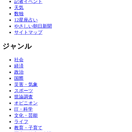
記者イベント
天気
数独
12星座占い
やさしい朝日新聞
サイトマップ
ジャンル
社会
経済
政治
国際
災害・気象
スポーツ
世論調査
オピニオン
IT・科学
文化・芸能
ライフ
教育・子育て