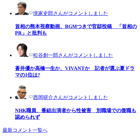
境家史郎さんがコメントしました
首相の熊本視察動画、BGMつきで官邸投稿 「首相の
PR」と批判も
松谷創一郎さんがコメントしました
蒼井優か高橋一生か、VIVANTか 記者が選ぶ夏ドラ
マの1位は?
西岡研介さんがコメントしました
NHK職員、番組出演者から性被害 別職場での復職も
認められず
最新コメント一覧へ