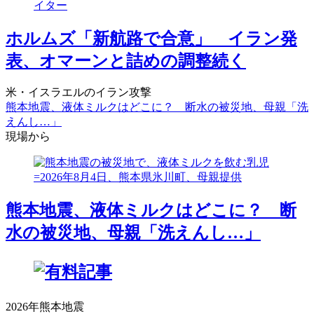
ホルムズ「新航路で合意」 イラン発
表、オマーンと詰めの調整続く
米・イスラエルのイラン攻撃
熊本地震、液体ミルクはどこに？ 断水の被災地、母親「洗
えんし…」
現場から
熊本地震、液体ミルクはどこに？ 断
水の被災地、母親「洗えんし…」
2026年熊本地震