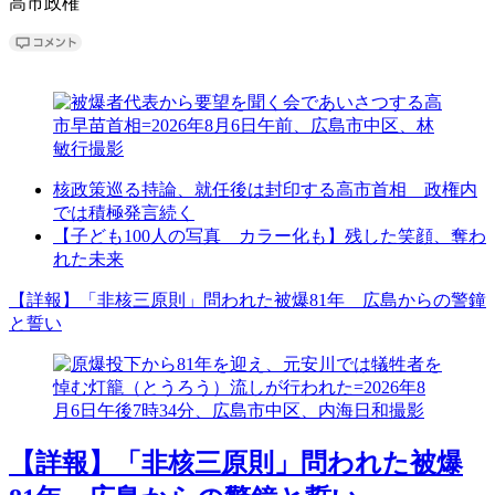
高市政権
核政策巡る持論、就任後は封印する高市首相 政権内
では積極発言続く
【子ども100人の写真 カラー化も】残した笑顔、奪わ
れた未来
【詳報】「非核三原則」問われた被爆81年 広島からの警鐘
と誓い
【詳報】「非核三原則」問われた被爆