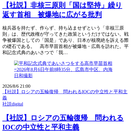
【社説】非核三原則「国は堅持」繰り
返す首相 被爆地に広がる批判
核兵器を持たず、作らず、持ち込ませずという「非核三原
則」は、歴代政権が守ってきた政策というだけではない。戦
争被爆国としての「国是」であり、日本が核廃絶を訴える際
の礎石である。 高市早苗首相が被爆地・広島を訪れた。平
和記念式典のあいさつで「我…
2026/8/6 21:00
【社説】ロシアの五輪復帰 問われるIOCの中立性と平和主
義
社説digital
【社説】ロシアの五輪復帰 問われる
IOCの中立性と平和主義