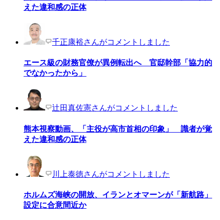
えた違和感の正体
千正康裕さんがコメントしました
エース級の財務官僚が異例転出へ 官邸幹部「協力的
でなかったから」
辻田真佐憲さんがコメントしました
熊本視察動画、「主役が高市首相の印象」 識者が覚
えた違和感の正体
川上泰徳さんがコメントしました
ホルムズ海峡の開放、イランとオマーンが「新航路」
設定に合意間近か