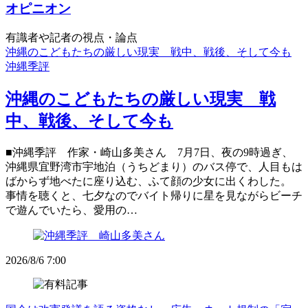
オピニオン
有識者や記者の視点・論点
沖縄のこどもたちの厳しい現実 戦中、戦後、そして今も
沖縄季評
沖縄のこどもたちの厳しい現実 戦
中、戦後、そして今も
■沖縄季評 作家・崎山多美さん 7月7日、夜の9時過ぎ、
沖縄県宜野湾市宇地泊（うちどまり）のバス停で、人目もは
ばからず地べたに座り込む、ふて顔の少女に出くわした。
事情を聴くと、七夕なのでバイト帰りに星を見ながらビーチ
で遊んでいたら、愛用の…
2026/8/6 7:00