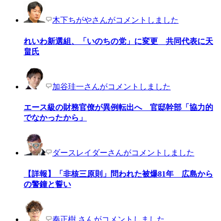
木下ちがやさんがコメントしました
れいわ新選組、「いのちの党」に変更 共同代表に天
畠氏
加谷珪一さんがコメントしました
エース級の財務官僚が異例転出へ 官邸幹部「協力的
でなかったから」
ダースレイダーさんがコメントしました
【詳報】「非核三原則」問われた被爆81年 広島から
の警鐘と誓い
秦正樹 さんがコメントしました