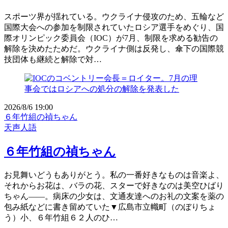
スポーツ界が揺れている。ウクライナ侵攻のため、五輪など
国際大会への参加を制限されていたロシア選手をめぐり、国
際オリンピック委員会（IOC）が7月、制限を求める勧告の
解除を決めたためだ。ウクライナ側は反発し、傘下の国際競
技団体も継続と解除で対…
2026/8/6 19:00
６年竹組の禎ちゃん
天声人語
６年竹組の禎ちゃん
お見舞いどうもありがとう。私の一番好きなものは音楽よ、
それからお花は、バラの花、スターで好きなのは美空ひばり
ちゃん――。病床の少女は、文通友達へのお礼の文案を薬の
包み紙などに書き留めていた▼広島市立幟町（のぼりちょ
う）小、６年竹組６２人のひ…