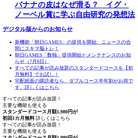
バナナの皮はなぜ滑る？ イグ・
ノーベル賞に学ぶ自由研究の発想法
デジタル版からのお知らせ
新機能「朝日GAMES」の提供を開始。ニュースの合
間にスキマ脳トレ！
朝日GAMES「数独」提供開始とメンテナンスのお知
らせ（7月8日）
すべての記事が読み放題のスタンダードコースを【初
月無料】でお試し！
宅配紙面の購読者なら、ダブルコース半年割がお得で
す。詳しくはこちら
すべての記事が読み放題！
主要な機能も使える
スタンダードコース月額1,980円が
初回1カ月無料
詳しくはこちら
すべての記事が読み放題！
主要な機能も使える
スタンダードコース月額1,980円が