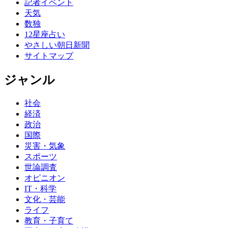
記者イベント
天気
数独
12星座占い
やさしい朝日新聞
サイトマップ
ジャンル
社会
経済
政治
国際
災害・気象
スポーツ
世論調査
オピニオン
IT・科学
文化・芸能
ライフ
教育・子育て