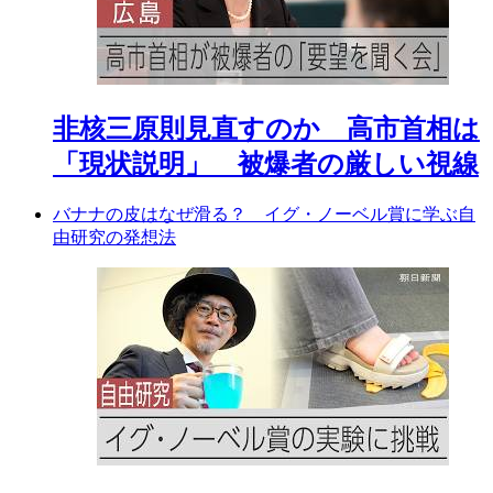
非核三原則見直すのか 高市首相は
「現状説明」 被爆者の厳しい視線
バナナの皮はなぜ滑る？ イグ・ノーベル賞に学ぶ自
由研究の発想法