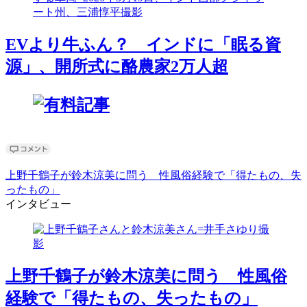
EVより牛ふん？ インドに「眠る資
源」、開所式に酪農家2万人超
上野千鶴子が鈴木涼美に問う 性風俗経験で「得たもの、失
ったもの」
インタビュー
上野千鶴子が鈴木涼美に問う 性風俗
経験で「得たもの、失ったもの」