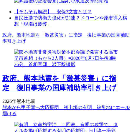
【そもそも解説】 安保3文書とは？
自民圧勝で防衛力強化が加速？ドローンや原潜導入構
想「現場は疲弊」
政府、熊本地震を「激甚災害」に指定 復旧事業の国庫補助
率引き上げ
政府、熊本地震を「激甚災害」に指
定 復旧事業の国庫補助率引き上げ
2026年熊本地震
熊本から甲子園へ大応援団 初出場の有明、被災地にエール
届ける