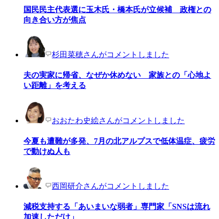
国民民主代表選に玉木氏・橋本氏が立候補 政権との
向き合い方が焦点
杉田菜穂さんがコメントしました
夫の実家に帰省、なぜか休めない 家族との「心地よ
い距離」を考える
おおたわ史絵さんがコメントしました
今夏も遭難が多発、7月の北アルプスで低体温症、疲労
で動けぬ人も
西岡研介さんがコメントしました
減税支持する「あいまいな弱者」専門家「SNSは流れ
加速しただけ」