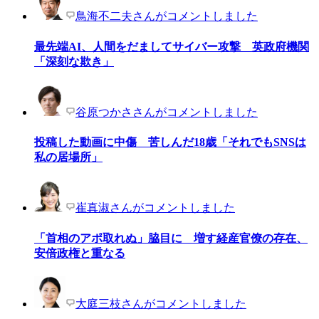
鳥海不二夫さんがコメントしました
最先端AI、人間をだましてサイバー攻撃 英政府機関
「深刻な欺き」
谷原つかささんがコメントしました
投稿した動画に中傷 苦しんだ18歳「それでもSNSは
私の居場所」
崔真淑さんがコメントしました
「首相のアポ取れぬ」脇目に 増す経産官僚の存在、
安倍政権と重なる
大庭三枝さんがコメントしました