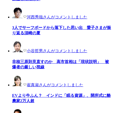
河西秀哉さんがコメントしました
3人でサーフボードから落下した思い出 愛子さまが振
り返る須崎の夏
小谷哲男さんがコメントしました
非核三原則見直すのか 高市首相は「現状説明」 被
爆者の厳しい視線
崔真淑さんがコメントしました
EVより牛ふん？ インドに「眠る資源」、開所式に酪
農家2万人超