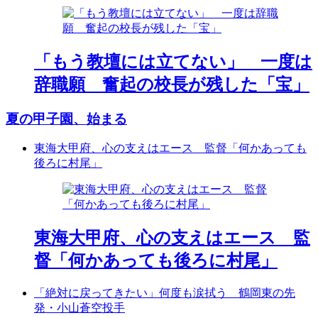
「もう教壇には立てない」 一度は
辞職願 奮起の校長が残した「宝」
夏の甲子園、始まる
東海大甲府、心の支えはエース 監督「何かあっても
後ろに村尾」
東海大甲府、心の支えはエース 監
督「何かあっても後ろに村尾」
「絶対に戻ってきたい」何度も涙拭う 鶴岡東の先
発・小山蒼空投手