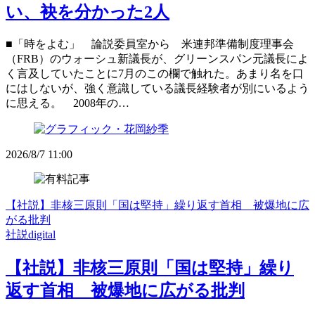
い、袂を分かった2人
■「時をよむ」 論説委員室から 米連邦準備制度理事会
（FRB）のウォーシュ新議長が、グリーンスパン元議長によ
く言及していたことに7月のこの欄で触れた。あまり名を口
にはしないが、強く意識している議長経験者が別にいるよう
に思える。 2008年の…
2026/8/7 11:00
【社説】非核三原則「国は堅持」繰り返す首相 被爆地に広
がる批判
社説digital
【社説】非核三原則「国は堅持」繰り
返す首相 被爆地に広がる批判