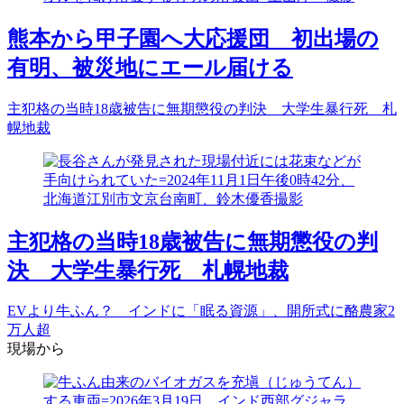
熊本から甲子園へ大応援団 初出場の
有明、被災地にエール届ける
主犯格の当時18歳被告に無期懲役の判決 大学生暴行死 札
幌地裁
主犯格の当時18歳被告に無期懲役の判
決 大学生暴行死 札幌地裁
EVより牛ふん？ インドに「眠る資源」、開所式に酪農家2
万人超
現場から