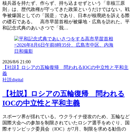
核兵器を持たず、作らず、持ち込ませずという「非核三原
則」は、歴代政権が守ってきた政策というだけではない。戦
争被爆国としての「国是」であり、日本が核廃絶を訴える際
の礎石である。 高市早苗首相が被爆地・広島を訪れた。平
和記念式典のあいさつで「我…
2026/8/6 21:00
【社説】ロシアの五輪復帰 問われるIOCの中立性と平和主
義
社説digital
【社説】ロシアの五輪復帰 問われる
IOCの中立性と平和主義
スポーツ界が揺れている。ウクライナ侵攻のため、五輪など
国際大会への参加を制限されていたロシア選手をめぐり、国
際オリンピック委員会（IOC）が7月、制限を求める勧告の