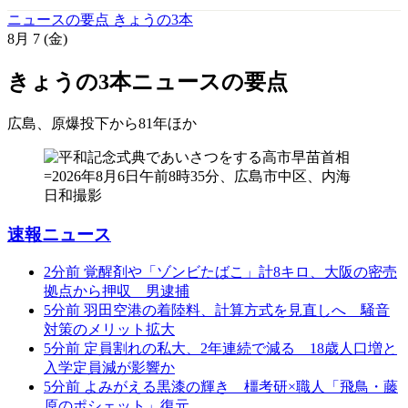
ニュースの要点 きょうの3本
8月
7
(金)
きょうの3本
ニュースの要点
広島、原爆投下から81年
ほか
速報ニュース
2分前
覚醒剤や「ゾンビたばこ」計8キロ、大阪の密売
拠点から押収 男逮捕
5分前
羽田空港の着陸料、計算方式を見直しへ 騒音
対策のメリット拡大
5分前
定員割れの私大、2年連続で減る 18歳人口増と
入学定員減が影響か
5分前
よみがえる黒漆の輝き 橿考研×職人「飛鳥・藤
原のポシェット」復元