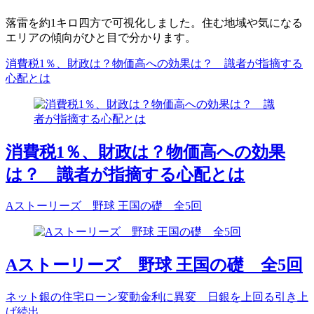
落雷を約1キロ四方で可視化しました。住む地域や気になる
エリアの傾向がひと目で分かります。
消費税1％、財政は？物価高への効果は？ 識者が指摘する
心配とは
消費税1％、財政は？物価高への効果
は？ 識者が指摘する心配とは
Aストーリーズ 野球 王国の礎 全5回
Aストーリーズ 野球 王国の礎 全5回
ネット銀の住宅ローン変動金利に異変 日銀を上回る引き上
げ続出