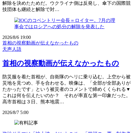
解除を決めたためだ。ウクライナ側は反発し、傘下の国際競
技団体も継続と解除で対…
2026/8/6 19:00
首相の視察動画が伝えなかったもの
天声人語
首相の視察動画が伝えなかったもの
防災服を着た首相が、自衛隊のヘリに乗り込む。上空から被
災地を見つめ、手を合わせる。映像は、「全部が全部ありが
たかったです」という被災者のコメントで締めくくられる▼
これは何を伝えたいのか？ それが率直な第一印象だった。
高市首相は３日、熊本地震…
2026/8/7 5:00