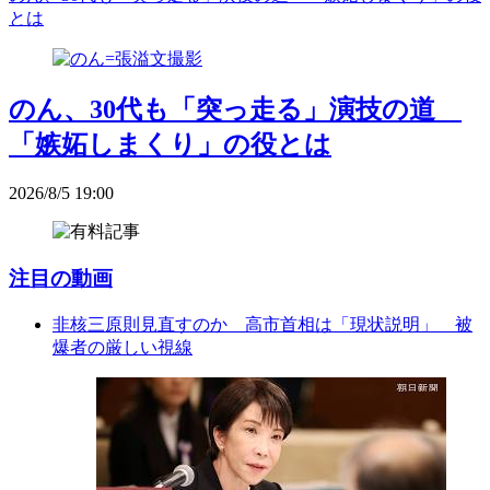
とは
のん、30代も「突っ走る」演技の道
「嫉妬しまくり」の役とは
2026/8/5 19:00
注目の動画
非核三原則見直すのか 高市首相は「現状説明」 被
爆者の厳しい視線