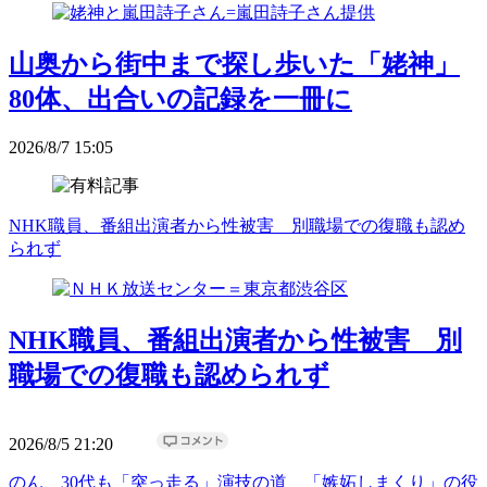
山奥から街中まで探し歩いた「姥神」
80体、出合いの記録を一冊に
2026/8/7 15:05
NHK職員、番組出演者から性被害 別職場での復職も認め
られず
NHK職員、番組出演者から性被害 別
職場での復職も認められず
2026/8/5 21:20
のん、30代も「突っ走る」演技の道 「嫉妬しまくり」の役