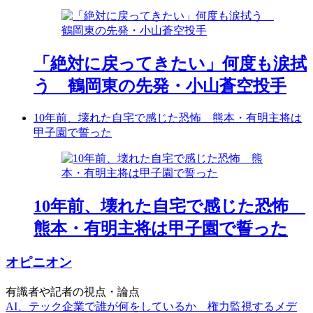
「絶対に戻ってきたい」何度も涙拭
う 鶴岡東の先発・小山蒼空投手
10年前、壊れた自宅で感じた恐怖 熊本・有明主将は
甲子園で誓った
10年前、壊れた自宅で感じた恐怖
熊本・有明主将は甲子園で誓った
オピニオン
有識者や記者の視点・論点
AI、テック企業で誰が何をしているか 権力監視するメデ