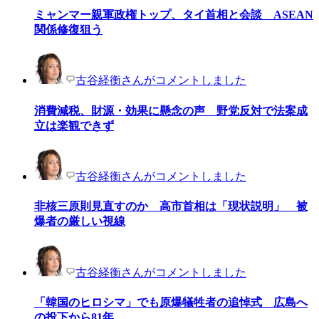
ミャンマー親軍政権トップ、タイ首相と会談 ASEAN
関係修復狙う
古谷経衡さんがコメントしました
消費減税、財源・効果に懸念の声 野党反対で法案成
立は楽観できず
古谷経衡さんがコメントしました
非核三原則見直すのか 高市首相は「現状説明」 被
爆者の厳しい視線
古谷経衡さんがコメントしました
「韓国のヒロシマ」でも原爆犠牲者の追悼式 広島へ
の投下から81年