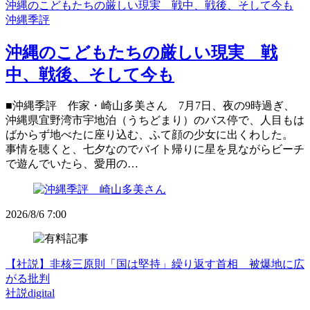
沖縄のこどもたちの厳しい現実 戦中、戦後、そして今も
沖縄季評
沖縄のこどもたちの厳しい現実 戦
中、戦後、そして今も
■沖縄季評 作家・崎山多美さん 7月7日、夜の9時過ぎ、
沖縄県宜野湾市宇地泊（うちどまり）のバス停で、人目もは
ばからず地べたに座り込む、ふて顔の少女に出くわした。
事情を聴くと、七夕なのでバイト帰りに星を見ながらビーチ
で遊んでいたら、愛用の…
2026/8/6 7:00
【社説】非核三原則「国は堅持」繰り返す首相 被爆地に広
がる批判
社説digital