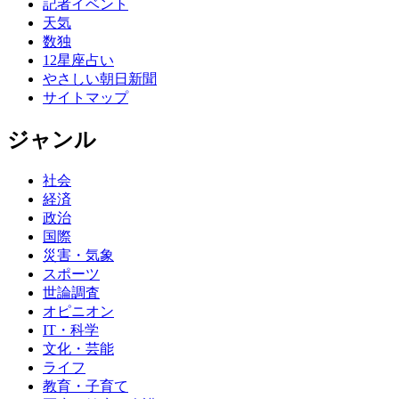
記者イベント
天気
数独
12星座占い
やさしい朝日新聞
サイトマップ
ジャンル
社会
経済
政治
国際
災害・気象
スポーツ
世論調査
オピニオン
IT・科学
文化・芸能
ライフ
教育・子育て