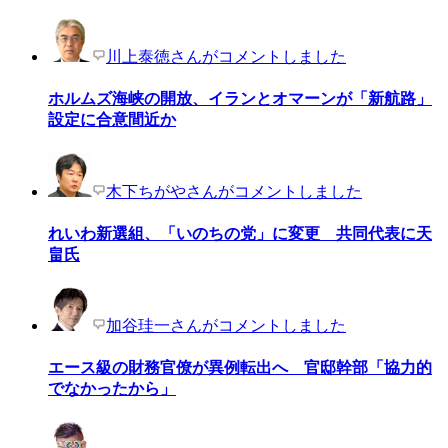
川上泰徳さんがコメントしました
ホルムズ海峡の開放、イランとオマーンが「新航路」
設定に合意間近か
木下ちがやさんがコメントしました
れいわ新選組、「いのちの党」に変更 共同代表に天
畠氏
加谷珪一さんがコメントしました
エース級の財務官僚が異例転出へ 官邸幹部「協力的
でなかったから」