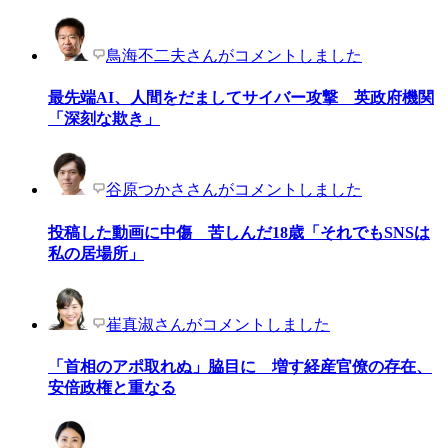
鳥海不二夫さんがコメントしました
最先端AI、人間をだましてサイバー攻撃 英政府機関
「深刻な欺き」
谷原つかささんがコメントしました
投稿した動画に中傷 苦しんだ18歳「それでもSNSは
私の居場所」
崔真淑さんがコメントしました
「首相のアポ取れぬ」脇目に 増す経産官僚の存在、
安倍政権と重なる