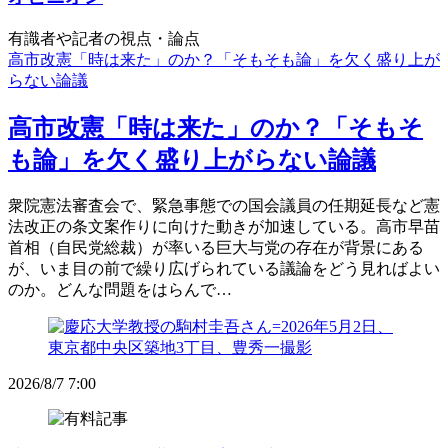
有識者や記者の視点・論点
高市改憲「時は来た」のか？「そもそも論」を欠く盛り上が
らない論議
高市改憲「時は来た」のか？「そもそ
も論」を欠く盛り上がらない論議
衆院憲法審査会で、緊急事態での国会議員の任期延長など憲
法改正の条文案作りに向けた動きが加速している。高市早苗
首相（自民党総裁）が率いる巨大与党の存在が背景にある
が、いま目の前で繰り広げられている議論をどう見ればよい
のか。どんな問題をはらんで…
2026/8/7 7:00