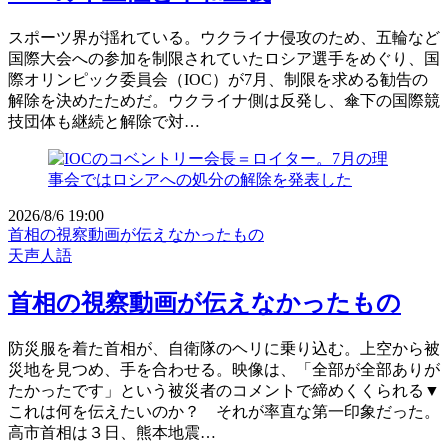
スポーツ界が揺れている。ウクライナ侵攻のため、五輪など
国際大会への参加を制限されていたロシア選手をめぐり、国
際オリンピック委員会（IOC）が7月、制限を求める勧告の
解除を決めたためだ。ウクライナ側は反発し、傘下の国際競
技団体も継続と解除で対…
2026/8/6 19:00
首相の視察動画が伝えなかったもの
天声人語
首相の視察動画が伝えなかったもの
防災服を着た首相が、自衛隊のヘリに乗り込む。上空から被
災地を見つめ、手を合わせる。映像は、「全部が全部ありが
たかったです」という被災者のコメントで締めくくられる▼
これは何を伝えたいのか？ それが率直な第一印象だった。
高市首相は３日、熊本地震…