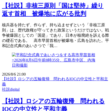
【社説】非核三原則「国は堅持」繰り
返す首相 被爆地に広がる批判
核兵器を持たず、作らず、持ち込ませずという「非核三原
則」は、歴代政権が守ってきた政策というだけではない。戦
争被爆国としての「国是」であり、日本が核廃絶を訴える際
の礎石である。 高市早苗首相が被爆地・広島を訪れた。平
和記念式典のあいさつで「我…
2026/8/6 21:00
【社説】ロシアの五輪復帰 問われるIOCの中立性と平和主
義
社説digital
【社説】ロシアの五輪復帰 問われる
IOCの中立性と平和主義