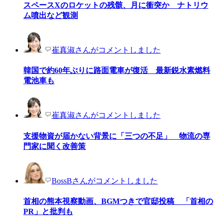
スペースXのロケットの残骸、月に衝突か ナトリウ
ム噴出など観測
崔真淑さんがコメントしました
韓国で約60年ぶりに路面電車が復活 最新鋭水素燃料
電池車も
崔真淑さんがコメントしました
支援物資が届かない背景に「三つの不足」 物流の専
門家に聞く改善策
BossBさんがコメントしました
首相の熊本視察動画、BGMつきで官邸投稿 「首相の
PR」と批判も