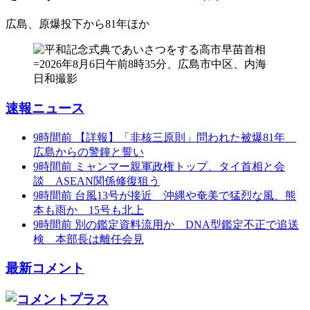
広島、原爆投下から81年
ほか
速報ニュース
9時間前
【詳報】「非核三原則」問われた被爆81年
広島からの警鐘と誓い
9時間前
ミャンマー親軍政権トップ、タイ首相と会
談 ASEAN関係修復狙う
9時間前
台風13号が接近 沖縄や奄美で猛烈な風、熊
本も雨か 15号も北上
9時間前
別の鑑定資料流用か DNA型鑑定不正で追送
検 本部長は離任会見
最新コメント