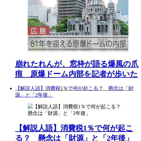
崩れたれんが、窓枠が語る爆風の爪
痕 原爆ドーム内部を記者が歩いた
【解説人語】消費税1％で何が起こる？ 懸念は「財
源」と「2年後」
【解説人語】消費税1％で何が起こ
る？ 懸念は「財源」と「2年後」