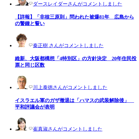
ダースレイダーさんがコメントしました
【詳報】「非核三原則」問われた被爆81年 広島から
の警鐘と誓い
秦正樹 さんがコメントしました
維新、大阪都構想「4特別区」の方針決定 20年住民投
票と同じ区数
川上泰徳さんがコメントしました
イスラエル軍のガザ撤退は「ハマスの武装解除後」
平和評議会が表明
崔真淑さんがコメントしました