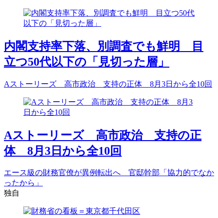
内閣支持率下落、別調査でも鮮明 目
立つ50代以下の「見切った層」
Aストーリーズ 高市政治 支持の正体 8月3日から全10回
Aストーリーズ 高市政治 支持の正
体 8月3日から全10回
エース級の財務官僚が異例転出へ 官邸幹部「協力的でなか
ったから」
独自