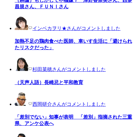
（耕論）もしかして不機嫌？ 津野香奈美さん、西多
昌規さん、ＦＵＮＩさん
インベカヲリ★さんがコメントしました
加熱不足の鶏肉食べた医師、車いす生活に「避けられ
たリスクだった」
杉田菜穂さんがコメントしました
（天声人語）長崎忌と平和教育
西岡研介さんがコメントしました
「差別でない」知事が表明 「差別」指摘された三重
県、アンケ公表へ