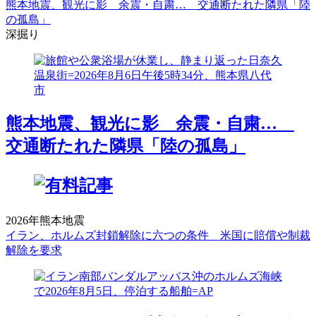
熊本地震、観光に影 余震・自粛… 交通断たれた隣県「陸
の孤島」
深掘り
熊本地震、観光に影 余震・自粛…
交通断たれた隣県「陸の孤島」
2026年熊本地震
イラン、ホルムズ封鎖解除に六つの条件 米国に賠償や制裁
解除を要求