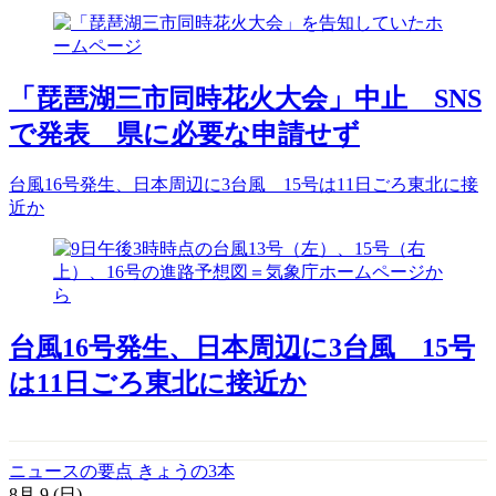
「琵琶湖三市同時花火大会」中止 SNS
で発表 県に必要な申請せず
台風16号発生、日本周辺に3台風 15号は11日ごろ東北に接
近か
台風16号発生、日本周辺に3台風 15号
は11日ごろ東北に接近か
ニュースの要点 きょうの3本
8月
9
(日)