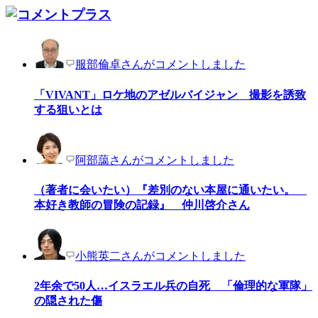
服部倫卓さんがコメントしました
「VIVANT」ロケ地のアゼルバイジャン 撮影を誘致
する狙いとは
阿部藹さんがコメントしました
（著者に会いたい）『差別のない本屋に通いたい。
本好き教師の冒険の記録』 仲川啓介さん
小熊英二さんがコメントしました
2年余で50人…イスラエル兵の自死 「倫理的な軍隊」
の隠された傷