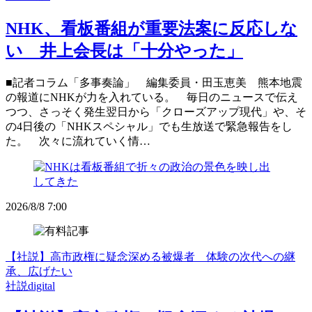
NHK、看板番組が重要法案に反応しな
い 井上会長は「十分やった」
■記者コラム「多事奏論」 編集委員・田玉恵美 熊本地震
の報道にNHKが力を入れている。 毎日のニュースで伝え
つつ、さっそく発生翌日から「クローズアップ現代」や、そ
の4日後の「NHKスペシャル」でも生放送で緊急報告をし
た。 次々に流れていく情…
2026/8/8 7:00
【社説】高市政権に疑念深める被爆者 体験の次代への継
承、広げたい
社説digital