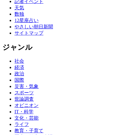
記者イベント
天気
数独
12星座占い
やさしい朝日新聞
サイトマップ
ジャンル
社会
経済
政治
国際
災害・気象
スポーツ
世論調査
オピニオン
IT・科学
文化・芸能
ライフ
教育・子育て