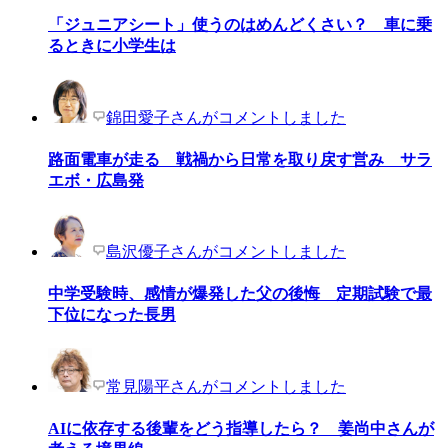
「ジュニアシート」使うのはめんどくさい？ 車に乗
るときに小学生は
錦田愛子さんがコメントしました
路面電車が走る 戦禍から日常を取り戻す営み サラ
エボ・広島発
島沢優子さんがコメントしました
中学受験時、感情が爆発した父の後悔 定期試験で最
下位になった長男
常見陽平さんがコメントしました
AIに依存する後輩をどう指導したら？ 姜尚中さんが