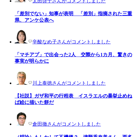
太田啓子さんがコメントしました
「差別でない」知事が表明 「差別」指摘された三重
県、アンケ公表へ
辛酸なめ子さんがコメントしました
「マチアプ」で出会った2人 交際から1カ月、驚きの
事実が明らかに
川上泰徳さんがコメントしました
【社説】ガザ和平の行程表 イスラエルの暴挙止めね
ば絵に描いた餅だ
倉田徹さんがコメントしました