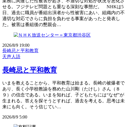
業務に関連した性被害が起き、不適切な対処が状況を悪化さ
せる。フジテレビ問題とも重なる深刻な事態だ。 NHKは5
日、過去に職員が番組出演者から性被害にあい、組織内の不
適切な対応でさらに負担を負わせる事案があったと発表し
た。被害は番組後の懇親会…
2026/8/9 19:00
長崎忌と平和教育
天声人語
長崎忌と平和教育
いまを教えることから、平和教育は始まる。長崎の被爆者で
あり、長く小学校教諭を務めた山川剛（たけし）さん（８
９）の信念である。いまを知れば、子どもたちには“なぜ”が
生まれる。答えを探そうとすれば、過去を考える。思考は未
来にも向く。そう信じてい…
2026/8/9 5:00