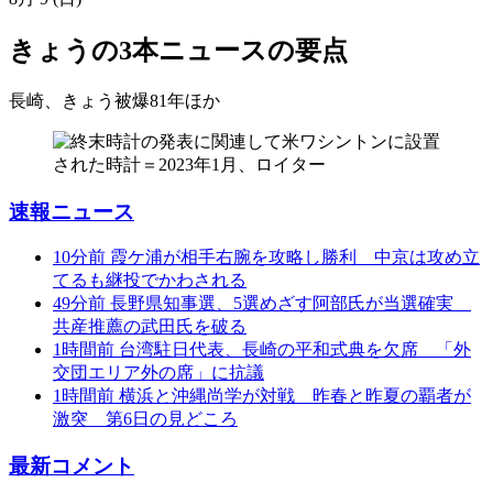
きょうの3本
ニュースの要点
長崎、きょう被爆81年
ほか
速報ニュース
10分前
霞ケ浦が相手右腕を攻略し勝利 中京は攻め立
てるも継投でかわされる
49分前
長野県知事選、5選めざす阿部氏が当選確実
共産推薦の武田氏を破る
1時間前
台湾駐日代表、長崎の平和式典を欠席 「外
交団エリア外の席」に抗議
1時間前
横浜と沖縄尚学が対戦 昨春と昨夏の覇者が
激突 第6日の見どころ
最新コメント