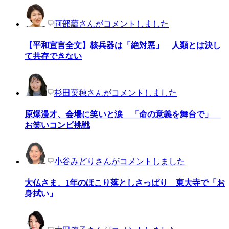
阿部藹さんがコメントしました
【平和宣言全文】核兵器は「絶対悪」 人類とは決し
て共存できない
杉田菜穂さんがコメントしました
原爆漫才、会場に笑いと涙 「命の意義を舞台で」
お笑いコンビ挑戦
小谷みどりさんがコメントしました
大仏さま、1年のほこり落としさっぱり 東大寺で「お
身拭い」