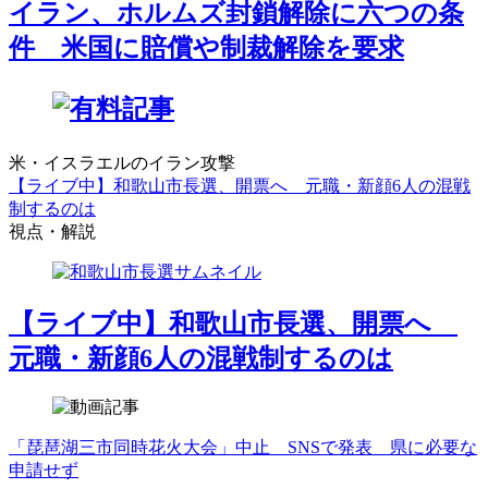
イラン、ホルムズ封鎖解除に六つの条
件 米国に賠償や制裁解除を要求
米・イスラエルのイラン攻撃
【ライブ中】和歌山市長選、開票へ 元職・新顔6人の混戦
制するのは
視点・解説
【ライブ中】和歌山市長選、開票へ
元職・新顔6人の混戦制するのは
「琵琶湖三市同時花火大会」中止 SNSで発表 県に必要な
申請せず