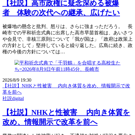
【社説】高市政権に疑念深める被爆
者 体験の次代への継承、広げたい
被爆地の懸念と批判、怒りは、さらに強まっただろう。 長
崎市での平和祈念式典に出席した高市早苗首相は、あいさつ
や会見で、非核三原則について「我が国は」「政府は政策上
の方針として」堅持していると繰り返した。広島に続き、政
権の今後の方針については…
2026/8/9 19:30
【社説】NHKと性被害 内向き体質を改め、情報開示で改
革を前へ
社説digital
【社説】NHKと性被害 内向き体質を
改め、情報開示で改革を前へ