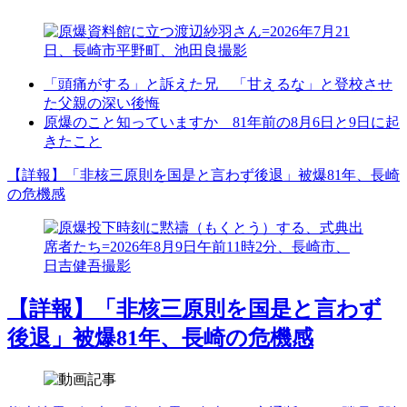
「頭痛がする」と訴えた兄 「甘えるな」と登校させ
た父親の深い後悔
原爆のこと知っていますか 81年前の8月6日と9日に起
きたこと
【詳報】「非核三原則を国是と言わず後退」被爆81年、長崎
の危機感
【詳報】「非核三原則を国是と言わず
後退」被爆81年、長崎の危機感