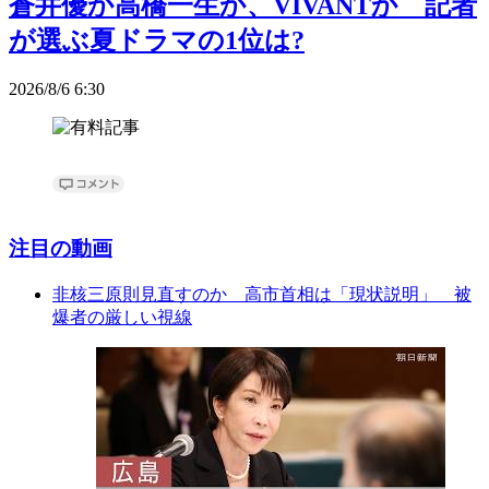
蒼井優か高橋一生か、VIVANTか 記者
が選ぶ夏ドラマの1位は?
2026/8/6 6:30
注目の動画
非核三原則見直すのか 高市首相は「現状説明」 被
爆者の厳しい視線