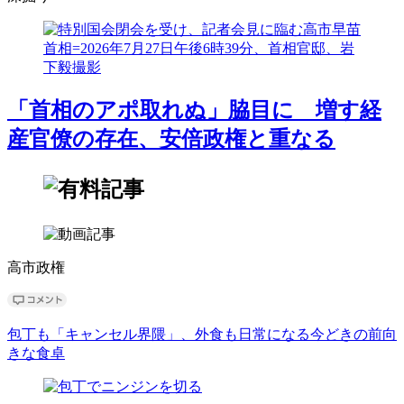
「首相のアポ取れぬ」脇目に 増す経
産官僚の存在、安倍政権と重なる
高市政権
包丁も「キャンセル界隈」、外食も日常になる今どきの前向
きな食卓