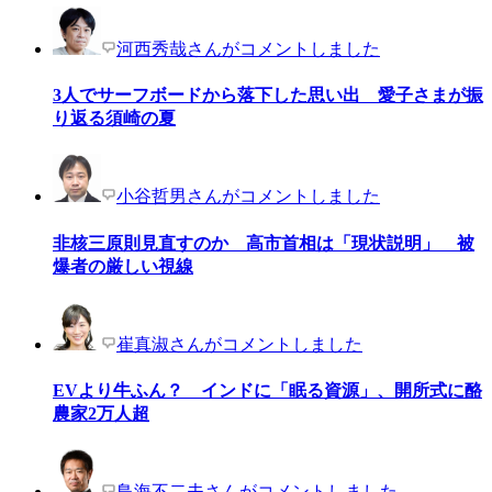
河西秀哉さんがコメントしました
3人でサーフボードから落下した思い出 愛子さまが振
り返る須崎の夏
小谷哲男さんがコメントしました
非核三原則見直すのか 高市首相は「現状説明」 被
爆者の厳しい視線
崔真淑さんがコメントしました
EVより牛ふん？ インドに「眠る資源」、開所式に酪
農家2万人超
鳥海不二夫さんがコメントしました