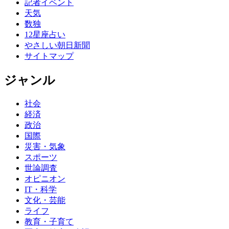
記者イベント
天気
数独
12星座占い
やさしい朝日新聞
サイトマップ
ジャンル
社会
経済
政治
国際
災害・気象
スポーツ
世論調査
オピニオン
IT・科学
文化・芸能
ライフ
教育・子育て