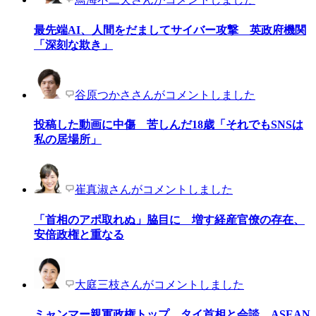
最先端AI、人間をだましてサイバー攻撃 英政府機関
「深刻な欺き」
谷原つかささんがコメントしました
投稿した動画に中傷 苦しんだ18歳「それでもSNSは
私の居場所」
崔真淑さんがコメントしました
「首相のアポ取れぬ」脇目に 増す経産官僚の存在、
安倍政権と重なる
大庭三枝さんがコメントしました
ミャンマー親軍政権トップ、タイ首相と会談 ASEAN