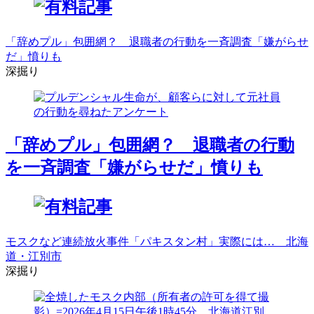
「辞めプル」包囲網？ 退職者の行動を一斉調査「嫌がらせ
だ」憤りも
深掘り
「辞めプル」包囲網？ 退職者の行動
を一斉調査「嫌がらせだ」憤りも
モスクなど連続放火事件「パキスタン村」実際には… 北海
道・江別市
深掘り