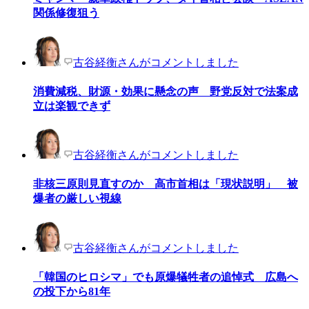
関係修復狙う
古谷経衡さんがコメントしました
消費減税、財源・効果に懸念の声 野党反対で法案成
立は楽観できず
古谷経衡さんがコメントしました
非核三原則見直すのか 高市首相は「現状説明」 被
爆者の厳しい視線
古谷経衡さんがコメントしました
「韓国のヒロシマ」でも原爆犠牲者の追悼式 広島へ
の投下から81年