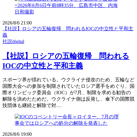
2026/8/6 21:00
【社説】ロシアの五輪復帰 問われるIOCの中立性と平和主
義
社説digital
【社説】ロシアの五輪復帰 問われる
IOCの中立性と平和主義
スポーツ界が揺れている。ウクライナ侵攻のため、五輪など
国際大会への参加を制限されていたロシア選手をめぐり、国
際オリンピック委員会（IOC）が7月、制限を求める勧告の
解除を決めたためだ。ウクライナ側は反発し、傘下の国際競
技団体も継続と解除で対…
2026/8/6 19:00