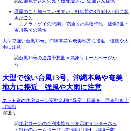
原爆のこと知っていますか 81年前の8月6日と9日に起
きたこと
「エノラ・ゲイの悲劇」で踊った高校時代 被爆2世・
吉川晃司の覚悟
大型で強い台風13号、沖縄本島や奄美地方に接近 強風や大
雨に注意
大型で強い台風13号、沖縄本島や奄美
地方に接近 強風や大雨に注意
ネット銀の住宅ローン変動金利に異変 日銀を上回る引き上
げ続出
深掘り