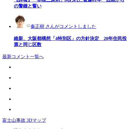
の警鐘と誓い
秦正樹 さんがコメントしました
維新、大阪都構想「4特別区」の方針決定 20年住民投
票と同じ区数
最新コメント一覧へ
富士山事故 3Dマップ