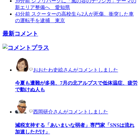
39分前
ジブリパークに「風の谷のナウシカ」テーマの
新エリア整備へ 愛知県
43分前
スクーターの高校生ら2人が死傷、衝突した車
の運転手を逮捕 東京
最新コメント
おおたわ史絵さんがコメントしました
今夏も遭難が多発、7月の北アルプスで低体温症、疲労
で動けぬ人も
西岡研介さんがコメントしました
減税支持する「あいまいな弱者」専門家「SNSは流れ
加速しただけ」