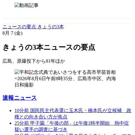
ニュースの要点 きょうの3本
8月
7
(金)
きょうの3本
ニュースの要点
広島、原爆投下から81年
ほか
速報ニュース
10分前
国民民主代表選に玉木氏・橋本氏が立候補 政
権との向き合い方が焦点
25分前
甲子園「午後の部」は午後1時半開始 熱中症
疑い選手の調査に基づき