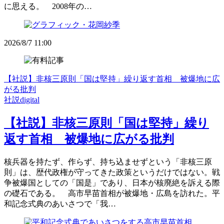
に思える。 2008年の…
2026/8/7 11:00
【社説】非核三原則「国は堅持」繰り返す首相 被爆地に広
がる批判
社説digital
【社説】非核三原則「国は堅持」繰り
返す首相 被爆地に広がる批判
核兵器を持たず、作らず、持ち込ませずという「非核三原
則」は、歴代政権が守ってきた政策というだけではない。戦
争被爆国としての「国是」であり、日本が核廃絶を訴える際
の礎石である。 高市早苗首相が被爆地・広島を訪れた。平
和記念式典のあいさつで「我…