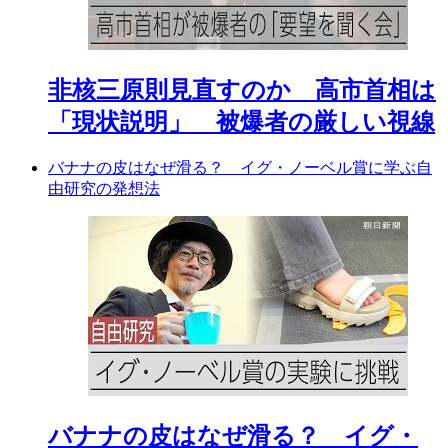
非核三原則見直すのか 高市首相は
「現状説明」 被爆者の厳しい視線
バナナの皮はなぜ滑る？ イグ・ノーベル賞に学ぶ自
由研究の発想法
バナナの皮はなぜ滑る？ イグ・