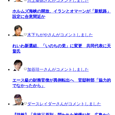
川上泰徳さんがコメントしました
ホルムズ海峡の開放、イランとオマーンが「新航路」
設定に合意間近か
木下ちがやさんがコメントしました
れいわ新選組、「いのちの党」に変更 共同代表に天
畠氏
加谷珪一さんがコメントしました
エース級の財務官僚が異例転出へ 官邸幹部「協力的
でなかったから」
ダースレイダーさんがコメントしました
【詳報】「非核三原則」問われた被爆81年 広島から