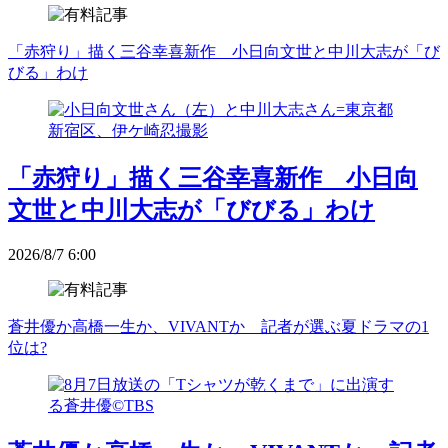
「赤狩り」描く三谷幸喜新作 小日向文世と中川大志が「び
びる」わけ
「赤狩り」描く三谷幸喜新作 小日向
文世と中川大志が「びびる」わけ
2026/8/7 6:00
蒼井優か高橋一生か、VIVANTか 記者が選ぶ夏ドラマの1
位は?