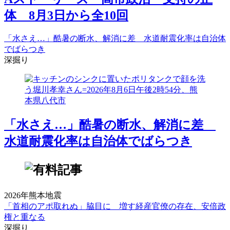
体 8月3日から全10回
「水さえ…」酷暑の断水、解消に差 水道耐震化率は自治体
でばらつき
深掘り
「水さえ…」酷暑の断水、解消に差
水道耐震化率は自治体でばらつき
2026年熊本地震
「首相のアポ取れぬ」脇目に 増す経産官僚の存在、安倍政
権と重なる
深掘り