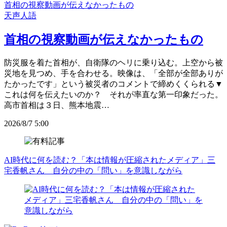
首相の視察動画が伝えなかったもの
天声人語
首相の視察動画が伝えなかったもの
防災服を着た首相が、自衛隊のヘリに乗り込む。上空から被
災地を見つめ、手を合わせる。映像は、「全部が全部ありが
たかったです」という被災者のコメントで締めくくられる▼
これは何を伝えたいのか？ それが率直な第一印象だった。
高市首相は３日、熊本地震…
2026/8/7 5:00
AI時代に何を読む？「本は情報が圧縮されたメディア」三
宅香帆さん 自分の中の「問い」を意識しながら