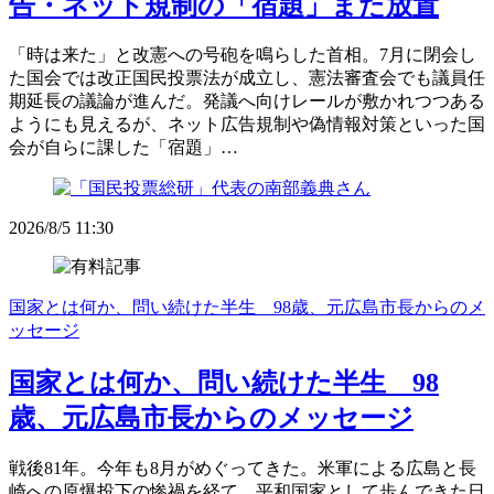
告・ネット規制の「宿題」また放置
「時は来た」と改憲への号砲を鳴らした首相。7月に閉会し
た国会では改正国民投票法が成立し、憲法審査会でも議員任
期延長の議論が進んだ。発議へ向けレールが敷かれつつある
ようにも見えるが、ネット広告規制や偽情報対策といった国
会が自らに課した「宿題」…
2026/8/5 11:30
国家とは何か、問い続けた半生 98歳、元広島市長からのメ
ッセージ
国家とは何か、問い続けた半生 98
歳、元広島市長からのメッセージ
戦後81年。今年も8月がめぐってきた。米軍による広島と長
崎への原爆投下の惨禍を経て、平和国家として歩んできた日