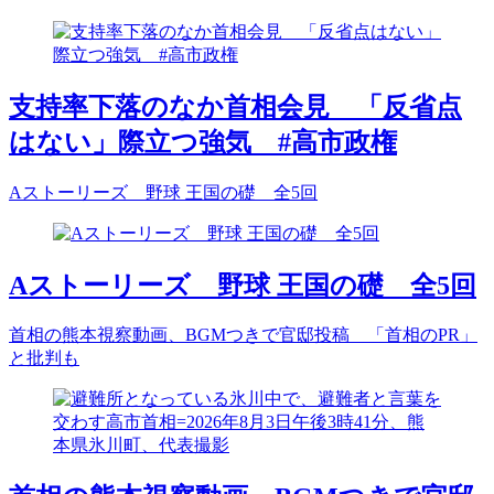
支持率下落のなか首相会見 「反省点
はない」際立つ強気 #高市政権
Aストーリーズ 野球 王国の礎 全5回
Aストーリーズ 野球 王国の礎 全5回
首相の熊本視察動画、BGMつきで官邸投稿 「首相のPR」
と批判も