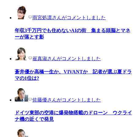
雨宮処凛さんがコメントしました
年収3千万円でも住めないAIの街 集まる頭脳とマネ
ーが落とす影
崔真淑さんがコメントしました
蒼井優か高橋一生か、VIVANTか 記者が選ぶ夏ドラ
マの1位は?
佐藤優さんがコメントしました
ドイツ東部の空港に爆発物搭載のドローン ウクライ
ナ機の近くで発見