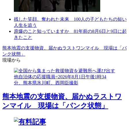
Play
残した笑顔、奪われた未来 100人の子どもたちの短い
Video
人生を追う
原爆のこと知っていますか 81年前の8月6日と9日に起
きたこと
熊本地震の支援物資、届かぬラストワンマイル 現場は「パ
ンク状態」
現場から
熊本地震の支援物資、届かぬラストワ
ンマイル 現場は「パンク状態」