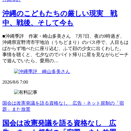
沖縄のこどもたちの厳しい現実 戦
中、戦後、そして今も
■沖縄季評 作家・崎山多美さん 7月7日、夜の9時過ぎ、
沖縄県宜野湾市宇地泊（うちどまり）のバス停で、人目もは
ばからず地べたに座り込む、ふて顔の少女に出くわした。
事情を聴くと、七夕なのでバイト帰りに星を見ながらビーチ
で遊んでいたら、愛用の…
2026/8/6 7:00
国会は改憲発議を語る資格なし 広告・ネット規制の「宿
題」また放置
国会は改憲発議を語る資格なし 広