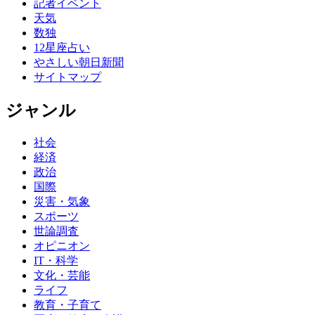
記者イベント
天気
数独
12星座占い
やさしい朝日新聞
サイトマップ
ジャンル
社会
経済
政治
国際
災害・気象
スポーツ
世論調査
オピニオン
IT・科学
文化・芸能
ライフ
教育・子育て