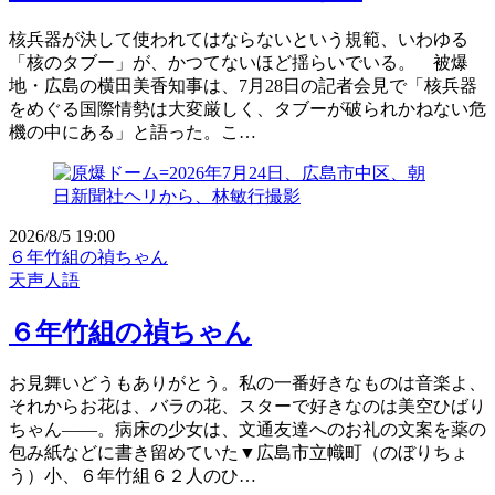
核兵器が決して使われてはならないという規範、いわゆる
「核のタブー」が、かつてないほど揺らいでいる。 被爆
地・広島の横田美香知事は、7月28日の記者会見で「核兵器
をめぐる国際情勢は大変厳しく、タブーが破られかねない危
機の中にある」と語った。こ…
2026/8/5 19:00
６年竹組の禎ちゃん
天声人語
６年竹組の禎ちゃん
お見舞いどうもありがとう。私の一番好きなものは音楽よ、
それからお花は、バラの花、スターで好きなのは美空ひばり
ちゃん――。病床の少女は、文通友達へのお礼の文案を薬の
包み紙などに書き留めていた▼広島市立幟町（のぼりちょ
う）小、６年竹組６２人のひ…