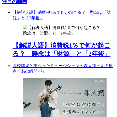
注目の動画
【解説人語】消費税1％で何が起こる？ 懸念は「財
源」と「2年後」
【解説人語】消費税1％で何が起こ
る？ 懸念は「財源」と「2年後」
高校球児と重なったミュージシャン・森大翔さんの原
点「あの瞬間が」