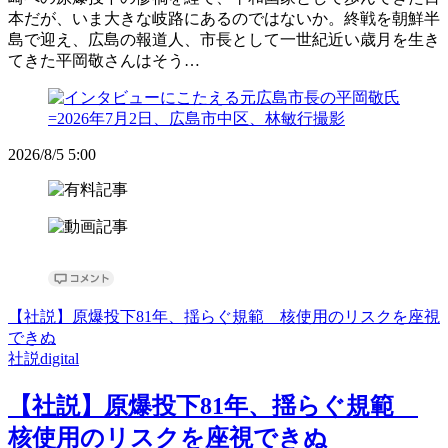
本だが、いま大きな岐路にあるのではないか。終戦を朝鮮半
島で迎え、広島の報道人、市長として一世紀近い歳月を生き
てきた平岡敬さんはそう…
2026/8/5 5:00
【社説】原爆投下81年、揺らぐ規範 核使用のリスクを座視
できぬ
社説digital
【社説】原爆投下81年、揺らぐ規範
核使用のリスクを座視できぬ