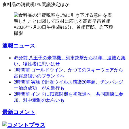
食料品の消費税1% 閣議決定
ほか
速報ニュース
45分前
八王子の米軍機、列車銃撃から81年 遺族ら集
い、犠牲者に思いはせ
1時間前
ゴールドウイン、かつてのスキーウェアから
富裕層狙いのブランドへ
2時間前
実験で肝炎ウイルス感染20年超、チンパンジ
ー治療成功 がん進行も
2時間前
インドにF2戦闘機を初派遣へ 共同訓練に参
加、対中牽制のねらいも
最新コメント