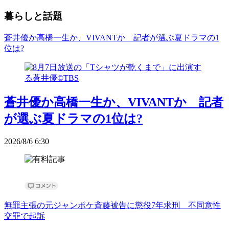
暮らしと話題
蒼井優か高橋一生か、VIVANTか 記者が選ぶ夏ドラマの1
位は?
蒼井優か高橋一生か、VIVANTか 記者
が選ぶ夏ドラマの1位は?
2026/8/6 6:30
無罪主張の元ジャンポケ斉藤被告に懲役7年求刑 不同意性
交罪で起訴