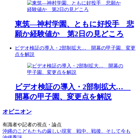
東筑―神村学園、ともに好投手 悲
願か経験値か 第2日の見どころ
ビデオ検証の導入・2部制拡大… 開幕の甲子園、変更
点を解説
ビデオ検証の導入・2部制拡大…
開幕の甲子園、変更点を解説
オピニオン
有識者や記者の視点・論点
沖縄のこどもたちの厳しい現実 戦中、戦後、そして今も
沖縄季評